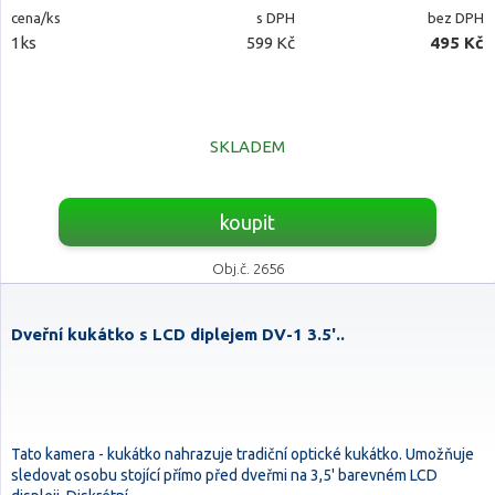
cena/ks
s DPH
bez DPH
1ks
599 Kč
495 Kč
SKLADEM
koupit
Obj.č. 2656
Dveřní kukátko s LCD diplejem DV-1 3.5'..
Tato kamera - kukátko nahrazuje tradiční optické kukátko. Umožňuje
sledovat osobu stojící přímo před dveřmi na 3,5' barevném LCD