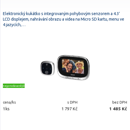
Elektronický kukátko s integrovaným pohybovým senzorem a 4.3'
LCD displejem, nahrávání obrazu a videa na Micro SD kartu, menu ve
4 jazycích,…
nejprodávanější
cena/ks
s DPH
bez DPH
1ks
1 797 Kč
1 485 Kč