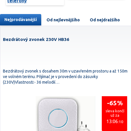
telefony
Nejprodávanější
Od nejlevnějšího
Od nejdražšího
Bezdrátový zvonek 230V HB36
Bezdrátový zvonek s dosahem 30m v uzavřeném prostoru a až 150m
ve volném terénu. Přijímač je v provedení do zásuvky
(230V)Vlastnosti:- 36 melodií…
-65%
sleva končí
už za
13:06
:10