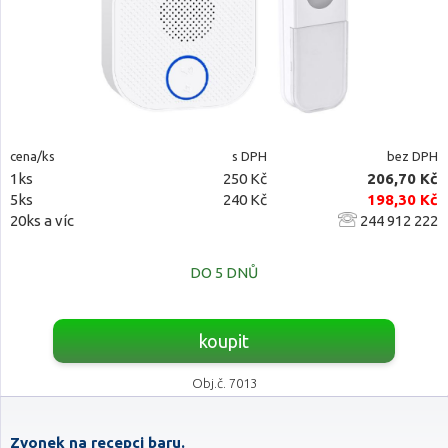
cena/ks
s DPH
bez DPH
1ks
250 Kč
206,70 Kč
5ks
240 Kč
198,30 Kč
20ks a víc
244 912 222
DO 5 DNŮ
koupit
Obj.č. 7013
Zvonek na recepci baru.