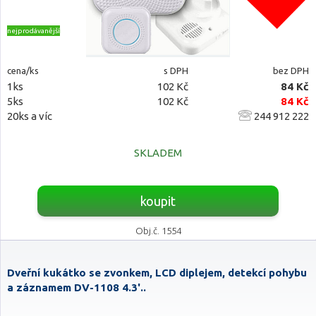
nejprodávanější
cena/ks
s DPH
bez DPH
1ks
102 Kč
84 Kč
5ks
102 Kč
84 Kč
20ks a víc
244 912 222
SKLADEM
koupit
Obj.č. 1554
Dveřní kukátko se zvonkem, LCD diplejem, detekcí pohybu
a záznamem DV-1108 4.3'..