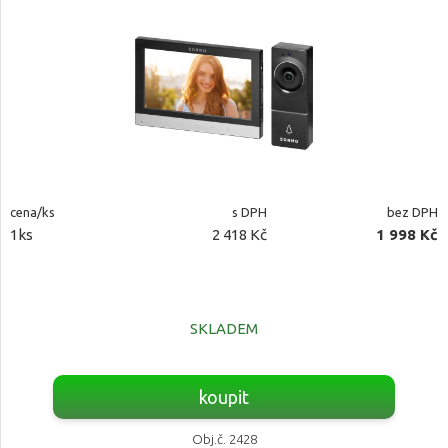
cena/ks
s DPH
bez DPH
1ks
2 418 Kč
1 998 Kč
SKLADEM
koupit
Obj.č. 2428