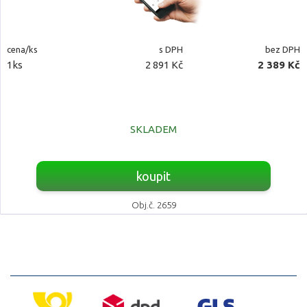
cena/ks
s DPH
bez DPH
1ks
2 891 Kč
2 389 Kč
SKLADEM
koupit
Obj.č. 2659