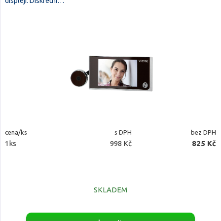
displeji. Diskrétní…
cena/ks
s DPH
bez DPH
1ks
998 Kč
825 Kč
SKLADEM