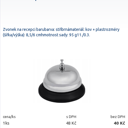
Zvonek na recepci barubarva: stříbrnámateriál: kov + plastrozměry
(šířka/výška): 8,5/6 cmhmotnost sady: 95 g11./0.3.
cena/ks
s DPH
bez DPH
1ks
48 Kč
40 Kč