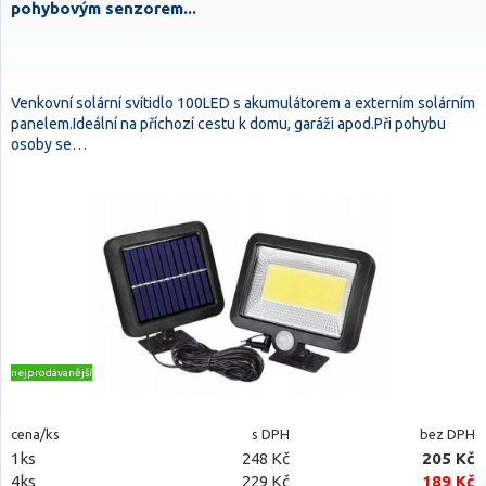
pohybovým senzorem...
Venkovní solární svítidlo 100LED s akumulátorem a externím solárním
panelem.Ideální na příchozí cestu k domu, garáži apod.Při pohybu
osoby se…
nejprodávanější
cena/ks
s DPH
bez DPH
1ks
248 Kč
205 Kč
4ks
229 Kč
189 Kč