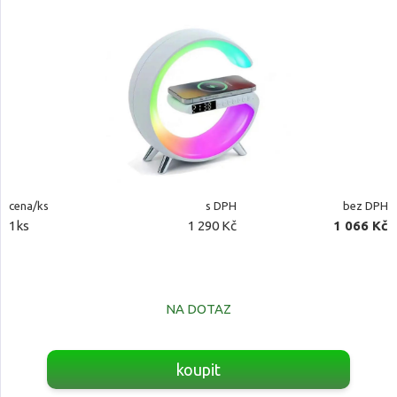
cena/ks
s DPH
bez DPH
1ks
1 290 Kč
1 066 Kč
NA DOTAZ
koupit