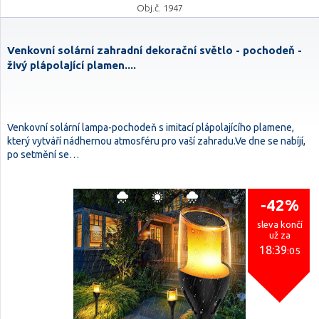
Obj.č. 1947
Venkovní solární zahradní dekorační světlo - pochodeň -
živý plápolající plamen....
Venkovní solární lampa-pochodeň s imitací plápolajícího plamene,
který vytváří nádhernou atmosféru pro vaší zahradu.Ve dne se nabíjí,
po setmění se…
-42%
sleva končí
už za
18:39
:04