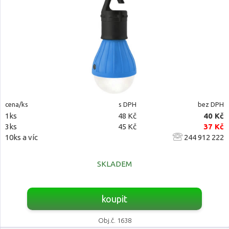
cena/ks
s DPH
bez DPH
1ks
48 Kč
40 Kč
3ks
45 Kč
37 Kč
10ks a víc
244 912 222
SKLADEM
koupit
Obj.č. 1638