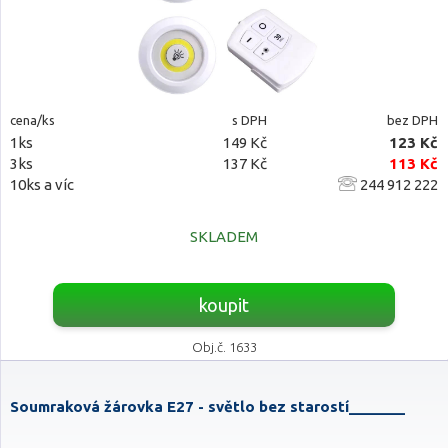
cena/ks
s DPH
bez DPH
1ks
149 Kč
123 Kč
3ks
137 Kč
113 Kč
10ks a víc
244 912 222
SKLADEM
koupit
Obj.č. 1633
Soumraková žárovka E27 - světlo bez starostí_______