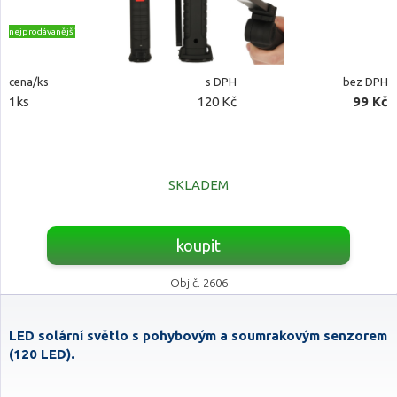
nejprodávanější
cena/ks
s DPH
bez DPH
1ks
120 Kč
99 Kč
SKLADEM
koupit
Obj.č. 2606
LED solární světlo s pohybovým a soumrakovým senzorem
(120 LED).