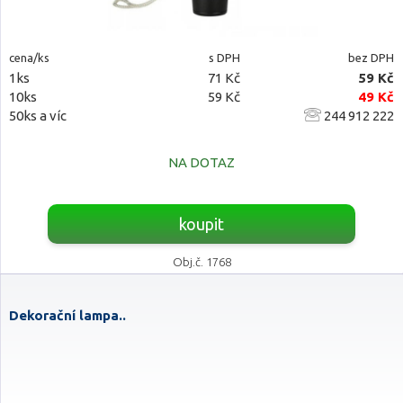
cena/ks
s DPH
bez DPH
1ks
71 Kč
59 Kč
10ks
59 Kč
49 Kč
50ks a víc
244 912 222
NA DOTAZ
koupit
Obj.č. 1768
Dekorační lampa..