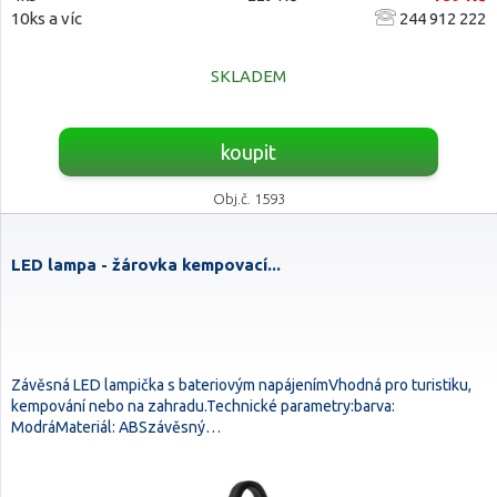
10ks a víc
244 912 222
SKLADEM
koupit
Obj.č. 1593
LED lampa - žárovka kempovací...
Závěsná LED lampička s bateriovým napájenímVhodná pro turistiku,
kempování nebo na zahradu.Technické parametry:barva:
ModráMateriál: ABSzávěsný…