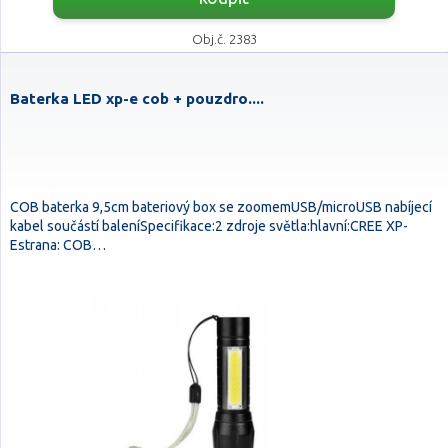
Obj.č. 2383
Baterka LED xp-e cob + pouzdro....
COB baterka 9,5cm bateriový box se zoomemUSB/microUSB nabíjecí
kabel součástí baleníSpecifikace:2 zdroje světla:hlavní:CREE XP-
Estrana: COB…