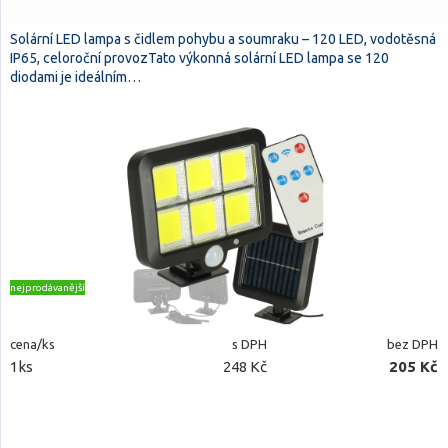
Solární LED lampa s čidlem pohybu a soumraku – 120 LED, vodotěsná
IP65, celoroční provozTato výkonná solární LED lampa se 120
diodami je ideálním…
nejprodávanější
cena/ks
s DPH
bez DPH
1ks
248 Kč
205 Kč