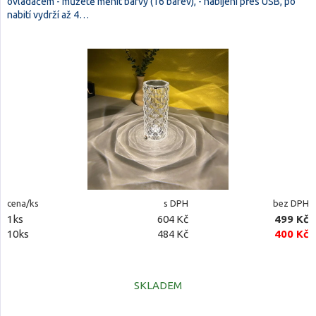
ovladačem - můžetě měnit barvy (16 barev), - nabíjení přes USB, po
nabití vydrží až 4…
cena/ks
s DPH
bez DPH
1ks
604 Kč
499 Kč
10ks
484 Kč
400 Kč
SKLADEM