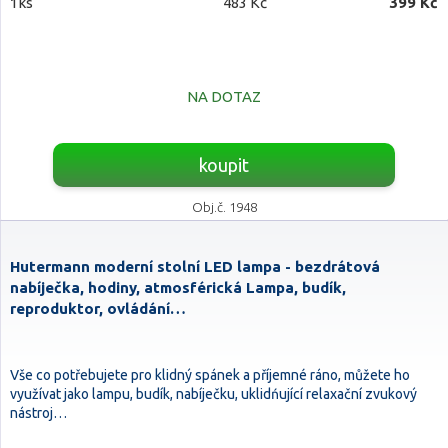
1ks
483 Kč
399 Kč
NA DOTAZ
koupit
Obj.č. 1948
Hutermann moderní stolní LED lampa - bezdrátová
nabíječka, hodiny, atmosférická Lampa, budík,
reproduktor, ovládání…
Vše co potřebujete pro klidný spánek a příjemné ráno, můžete ho
využívat jako lampu, budík, nabíječku, uklidńující relaxační zvukový
nástroj…