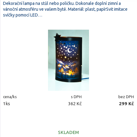
Dekorační lampa na stůl nebo poličku. Dokonale doplní zimní a
vánoční atmosféru ve vašem bytě. Materiál: plast, papírSvit imitace
svíčky pomocí LED…
cena/ks
s DPH
bez DPH
1ks
362 Kč
299 Kč
SKLADEM