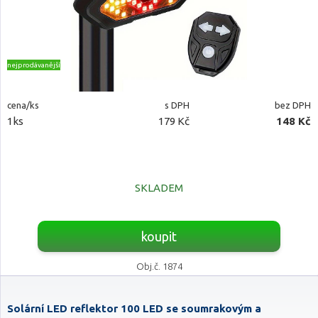
nejprodávanější
cena/ks
s DPH
bez DPH
1ks
179 Kč
148 Kč
SKLADEM
koupit
Obj.č. 1874
Solární LED reflektor 100 LED se soumrakovým a