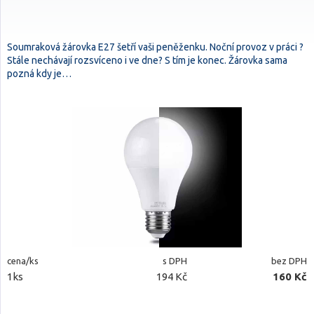
Soumraková žárovka E27 šetří vaši peněženku. Noční provoz v práci ?
Stále nechávají rozsvíceno i ve dne? S tím je konec. Žárovka sama
pozná kdy je…
cena/ks
s DPH
bez DPH
1ks
194 Kč
160 Kč