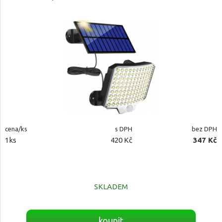
cena/ks
s DPH
bez DPH
1ks
420 Kč
347 Kč
SKLADEM
koupit