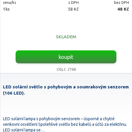
cena/ks
s DPH
bez DPH
1ks
58 Kč
48 Kč
SKLADEM
koupit
Obj.č. 2768
LED solární světlo s pohybovým a soumrakovým senzorem
(106 LED).
LED solární lampa s pohybovým senzorem – úsporné a chytré
venkovní osvětlení Spolehlivé světlo bez kabelů a účtů za elektřinu.
LED solární lampa se…