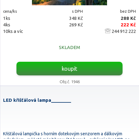
cena/ks
s DPH
bez DPH
1ks
348 Kč
288 Kč
4ks
269 Kč
222 Kč
10ks a víc
244 912 222
SKLADEM
koupit
Obj.č. 1946
LED křišťálová lampa________
Křišťálová lampička s horním dotekovým senzorem a dálkovým