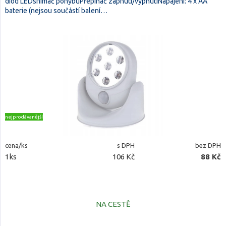
diod LEDsnímač pohybuPřepínač zapnutí/vypnutíNapájení: 4 x AA
baterie (nejsou součástí balení…
nejprodávanější
cena/ks
s DPH
bez DPH
1ks
106 Kč
88 Kč
NA CESTĚ