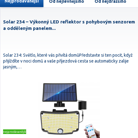
Nejprodávanější
Od nejlevnějšího
Od nejdražšího
Solar 234 – Výkonný LED reflektor s pohybovým senzorem
a odděleným panelem...
Solar 234: Světlo, které vás přivítá domůPředstavte si ten pocit, když
přijíždíte v noci domů a vaše příjezdová cesta se automaticky zalije
jasným,…
nejprodávanější