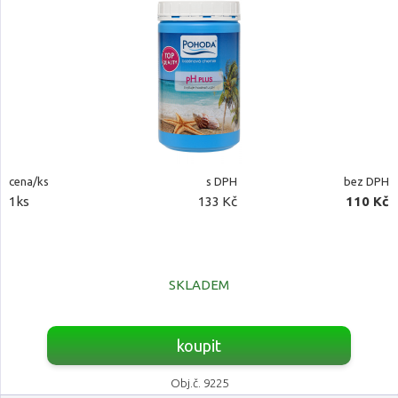
cena/ks
s DPH
bez DPH
1ks
133 Kč
110 Kč
SKLADEM
koupit
Obj.č. 9225