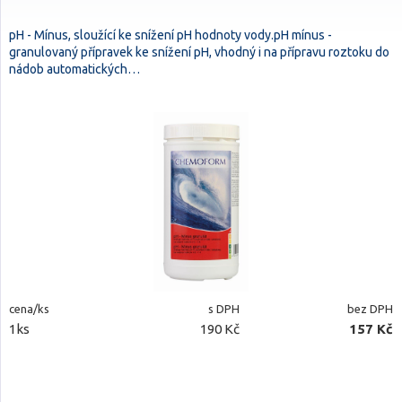
pH - Mínus, sloužící ke snížení pH hodnoty vody.pH mínus -
granulovaný přípravek ke snížení pH, vhodný i na přípravu roztoku do
nádob automatických…
cena/ks
s DPH
bez DPH
1ks
190 Kč
157 Kč