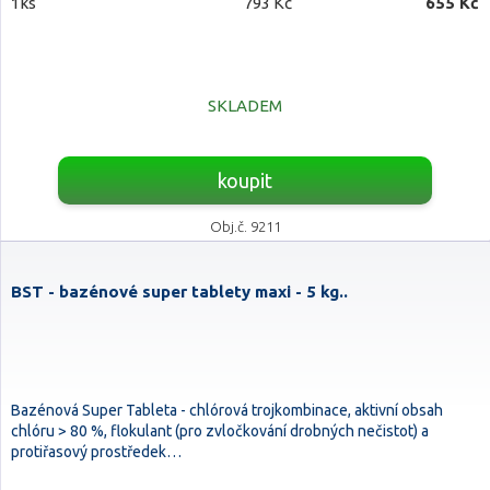
1ks
793 Kč
655 Kč
SKLADEM
koupit
Obj.č. 9211
BST - bazénové super tablety maxi - 5 kg..
Bazénová Super Tableta - chlórová trojkombinace, aktivní obsah
chlóru > 80 %, flokulant (pro zvločkování drobných nečistot) a
protiřasový prostředek…