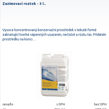
Zazimovací roztok - 3 l..
Vysoce koncentrovaný konzervační prostředek v tekuté formě
zabraňující tvorbě vápenných usazenin, nečistot a růstu řas. Přidáním
prostředku na konci…
cena/ks
s DPH
bez DPH