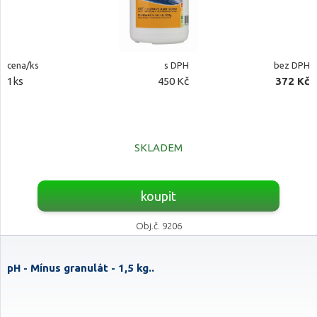
cena/ks
s DPH
bez DPH
1ks
450 Kč
372 Kč
SKLADEM
koupit
Obj.č. 9206
pH - Mínus granulát - 1,5 kg..