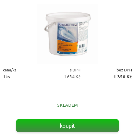
cena/ks
s DPH
bez DPH
1ks
1 634 Kč
1 350 Kč
SKLADEM
koupit