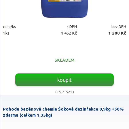
cena/ks
s DPH
bez DPH
1ks
1 452 Kč
1 200 Kč
SKLADEM
koupit
Obj.č. 9213
Pohoda bazénová chemie Šoková dezinfekce 0,9kg +50%
zdarma (celkem 1,35kg)