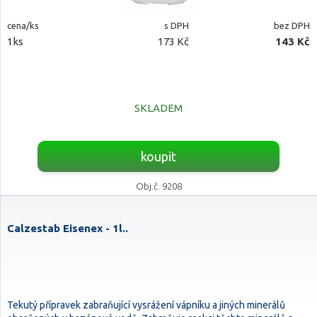
cena/ks
s DPH
bez DPH
1ks
173 Kč
143 Kč
SKLADEM
koupit
Obj.č. 9208
Calzestab Eisenex - 1l..
Tekutý přípravek zabraňující vysrážení vápníku a jiných minerálů