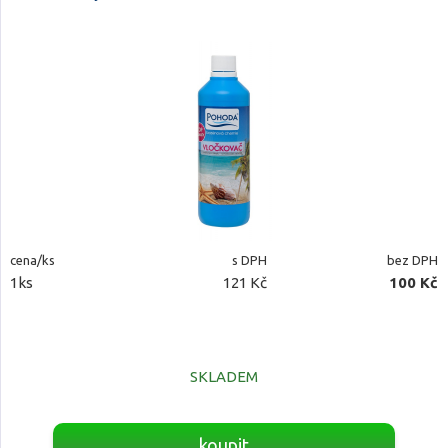
cena/ks
s DPH
bez DPH
1ks
121 Kč
100 Kč
SKLADEM
koupit