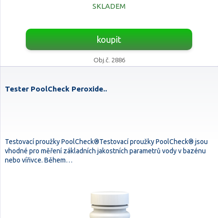
SKLADEM
koupit
Obj.č. 2886
Tester PoolCheck Peroxide..
Testovací proužky PoolCheck®Testovací proužky PoolCheck® jsou
vhodné pro měření základních jakostních parametrů vody v bazénu
nebo vířivce. Během…