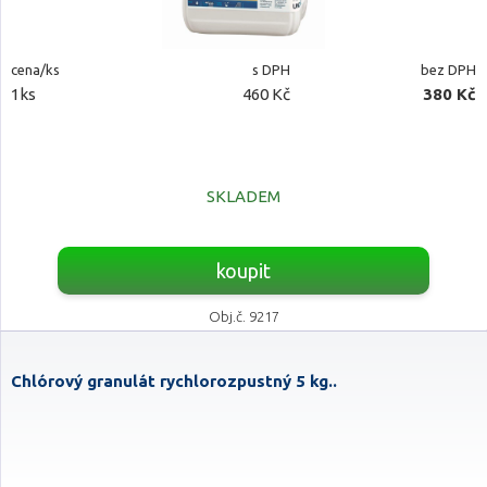
cena/ks
s DPH
bez DPH
1ks
460 Kč
380 Kč
SKLADEM
koupit
Obj.č. 9217
Chlórový granulát rychlorozpustný 5 kg..