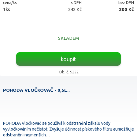
cena/ks
s DPH
bez DPH
1ks
242 Kč
200 Kč
SKLADEM
koupit
Obj.č. 9222
POHODA VLOČKOVAČ - 0,5L..
POHODA Vločkovač se používá k odstranění zákalu vody
vyvločkováním nečistot. Zvyšuje účinnost pískového filtru aumožňuje
odstranění nejmenších…