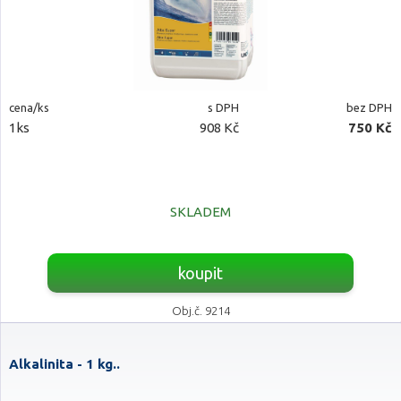
cena/ks
s DPH
bez DPH
1ks
908 Kč
750 Kč
SKLADEM
koupit
Obj.č. 9214
Alkalinita - 1 kg..