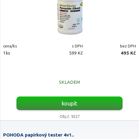
cena/ks
s DPH
bez DPH
1ks
599 Kč
495 Kč
SKLADEM
koupit
Obj.č. 9227
POHODA papírkový tester 4v1..