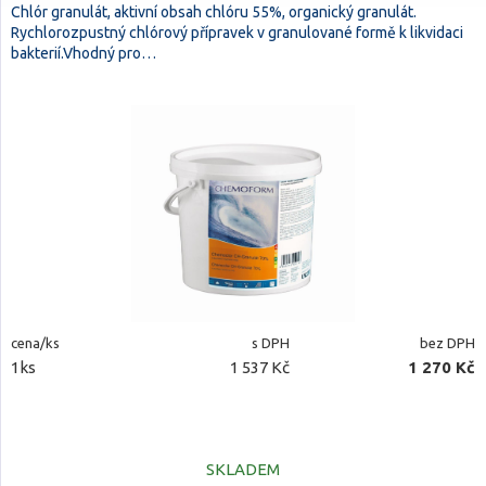
Chlór granulát, aktivní obsah chlóru 55%, organický granulát.
Rychlorozpustný chlórový přípravek v granulované formě k likvidaci
bakterií.Vhodný pro…
cena/ks
s DPH
bez DPH
1ks
1 537 Kč
1 270 Kč
SKLADEM