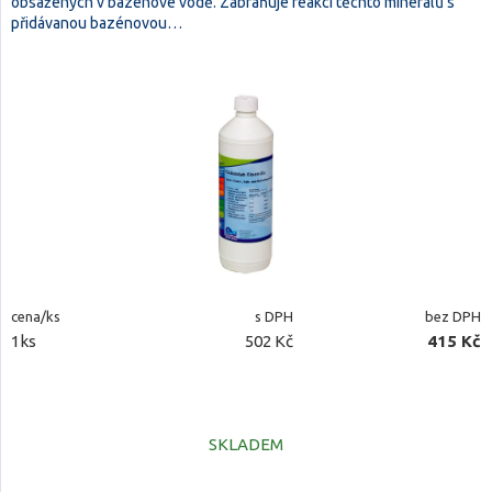
obsažených v bazénové vodě. Zabraňuje reakci těchto minerálů s
přidávanou bazénovou…
cena/ks
s DPH
bez DPH
1ks
502 Kč
415 Kč
SKLADEM