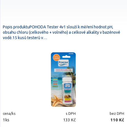
Popis produktuPOHODA Tester 4v1 slouží k měření hodnot pH,
obsahu chloru (celkového + volného) a celkové alkality v bazénové
vodě.15 kusů testerů v…
cena/ks
s DPH
bez DPH
1ks
133 Kč
110 Kč