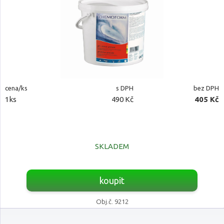
cena/ks
s DPH
bez DPH
1ks
490 Kč
405 Kč
SKLADEM
koupit
Obj.č. 9212