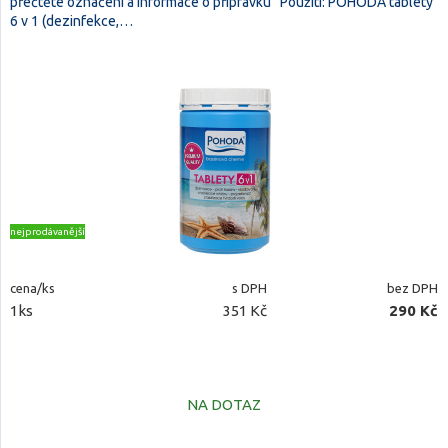
přečtěte označení a informace o přípravku“ Použití: POHODA tablety
6 v 1 (dezinfekce,…
nejprodávanější
cena/ks
s DPH
bez DPH
1ks
351 Kč
290 Kč
NA DOTAZ