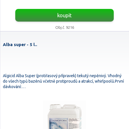
koupit
Obj.č. 9216
Alba super - 5 l..
Algicid Alba Super (protiřasový přípravek) tekutý nepěnivý. Vhodný
do všech typů bazénů včetně protiproudů a atrakcí, whirlpoolů.První
dávkování:…