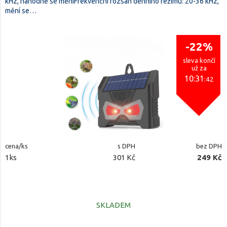
kHz, náhodně se měníFrekvenční rozsah denního režimu: 20-36 kHz,
mění se…
-22%
sleva končí
už za
10:31
:41
cena/ks
s DPH
bez DPH
1ks
301 Kč
249 Kč
SKLADEM