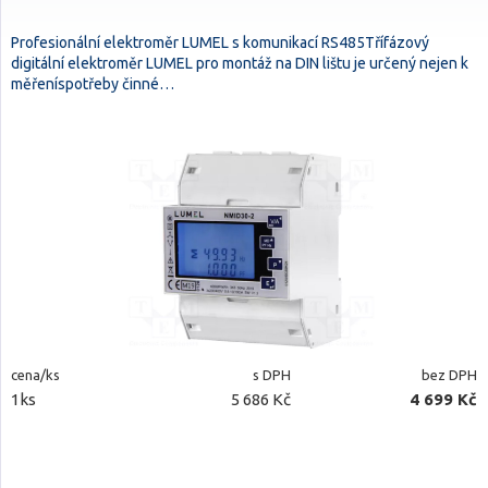
Profesionální elektroměr LUMEL s komunikací RS485Třífázový
digitální elektroměr LUMEL pro montáž na DIN lištu je určený nejen k
měřeníspotřeby činné…
cena/ks
s DPH
bez DPH
1ks
5 686 Kč
4 699 Kč