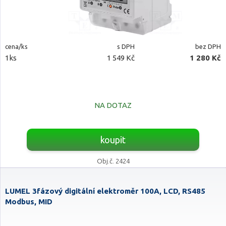
cena/ks
s DPH
bez DPH
1ks
1 549 Kč
1 280 Kč
NA DOTAZ
koupit
Obj.č. 2424
LUMEL 3fázový digitální elektroměr 100A, LCD, RS485
Modbus, MID