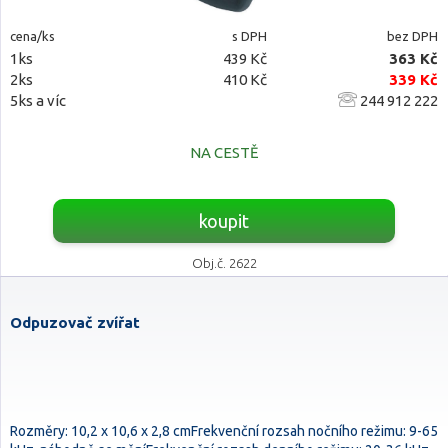
cena/ks
s DPH
bez DPH
1ks
439 Kč
363 Kč
2ks
410 Kč
339 Kč
5ks a víc
244 912 222
NA CESTĚ
koupit
Obj.č. 2622
Odpuzovač zvířat
Rozměry: 10,2 x 10,6 x 2,8 cmFrekvenční rozsah nočního režimu: 9-65