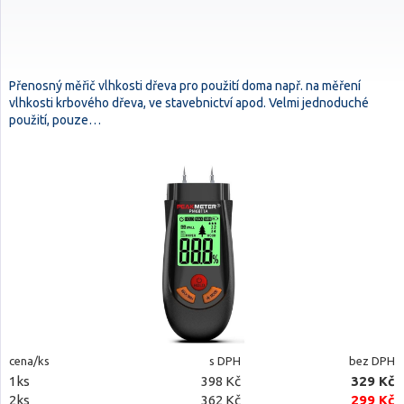
Přenosný měřič vlhkosti dřeva pro použití doma např. na měření
vlhkosti krbového dřeva, ve stavebnictví apod. Velmi jednoduché
použití, pouze…
cena/ks
s DPH
bez DPH
1ks
398 Kč
329 Kč
2ks
362 Kč
299 Kč