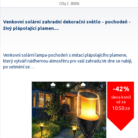
Obj.č. 8006
Venkovní solární zahradní dekorační světlo - pochodeň -
živý plápolající plamen....
Venkovní solární lampa-pochodeň s imitací plápolajícího plamene,
který vytváří nádhernou atmosféru pro vaší zahradu.Ve dne se nabíjí,
po setmění se…
-42%
sleva končí
už za
10:50
:59