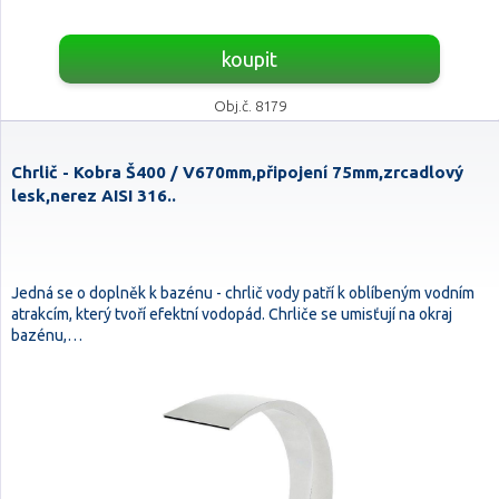
koupit
Obj.č. 8179
Chrlič - Kobra Š400 / V670mm,připojení 75mm,zrcadlový
lesk,nerez AISI 316..
Jedná se o doplněk k bazénu - chrlič vody patří k oblíbeným vodním
atrakcím, který tvoří efektní vodopád. Chrliče se umisťují na okraj
bazénu,…