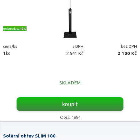
nejprodávanější
cena/ks
s DPH
bez DPH
1ks
2 541 Kč
2 100 Kč
SKLADEM
koupit
Obj.č. 1884
Solární ohřev SLIM 180