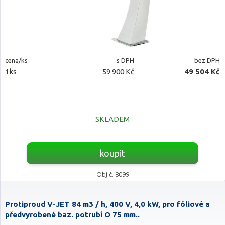
cena/ks
s DPH
bez DPH
1ks
59 900 Kč
49 504 Kč
SKLADEM
koupit
Obj.č. 8099
Protiproud V-JET 84 m3 / h, 400 V, 4,0 kW, pro fóliové a
předvyrobené baz. potrubí O 75 mm..