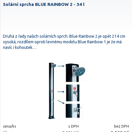
Solární sprcha BLUE RAINBOW 2 - 34 l
Druhá z řady našich solárních sprch. Blue Rainbow 2 je opět 214 cm
vysoká, rozdílem oproti levnému modelu Blue Rainbow 1 je že má
navíc i kohoutek…
cena/ks
s DPH
bez DPH