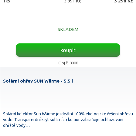
1ks
3 991 Kč
3 298 Kč
SKLADEM
koupit
Obj.č. 8008
Solární ohřev SUN Wärme - 5,5 l
Solární kolektor Sun Wärme je ideální 100% ekologické řešení ohřevu
vodu. Transparentní kryt solárních komor zabraňuje ochlazování
ohřáté vody…