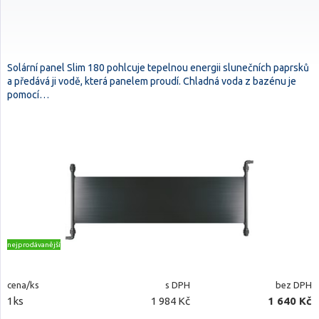
Solární panel Slim 180 pohlcuje tepelnou energii slunečních paprsků
a předává ji vodě, která panelem proudí. Chladná voda z bazénu je
pomocí…
nejprodávanější
cena/ks
s DPH
bez DPH
1ks
1 984 Kč
1 640 Kč