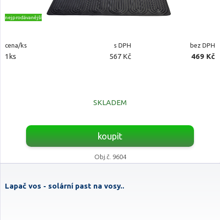
nejprodávanější
cena/ks
s DPH
bez DPH
1ks
567 Kč
469 Kč
SKLADEM
koupit
Obj.č. 9604
Lapač vos - solární past na vosy..