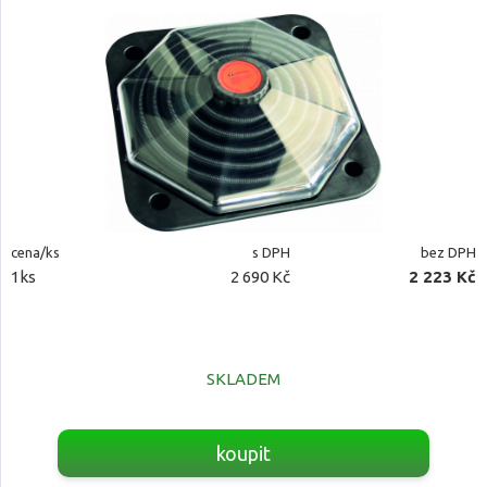
cena/ks
s DPH
bez DPH
1ks
2 690 Kč
2 223 Kč
SKLADEM
koupit