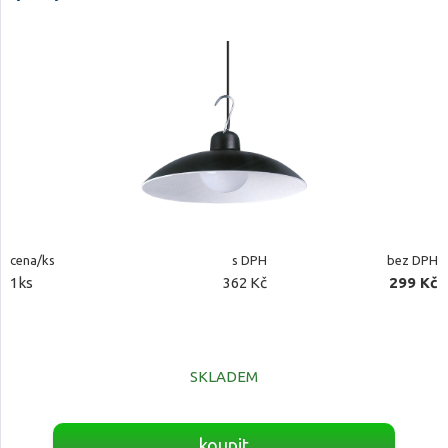
cena/ks
s DPH
bez DPH
1ks
362 Kč
299 Kč
SKLADEM
koupit