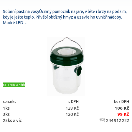
Solární past na vosyÚčinný pomocník na jaře, v létě i brzy na podzim,
kdy je ješte teplo. Přivábí obtížný hmyz a uzavře ho uvnitř nádoby.
Modré LED…
nejprodávanější
cena/ks
s DPH
bez DPH
1ks
128 Kč
106 Kč
3ks
120 Kč
99 Kč
25ks a víc
244 912 222