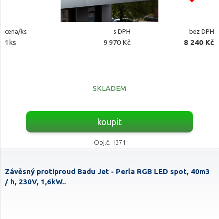
cena/ks
s DPH
bez DPH
1ks
9 970 Kč
8 240 Kč
SKLADEM
koupit
Obj.č. 1371
Závěsný protiproud Badu Jet - Perla RGB LED spot, 40m3
/ h, 230V, 1,6kW..