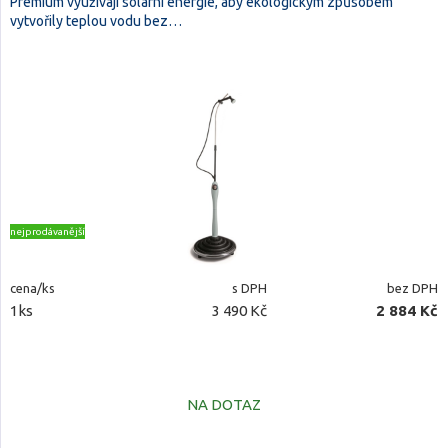
Premium využívají solární energie, aby ekologickým způsobem
vytvořily teplou vodu bez…
nejprodávanější
cena/ks
s DPH
bez DPH
1ks
3 490 Kč
2 884 Kč
NA DOTAZ