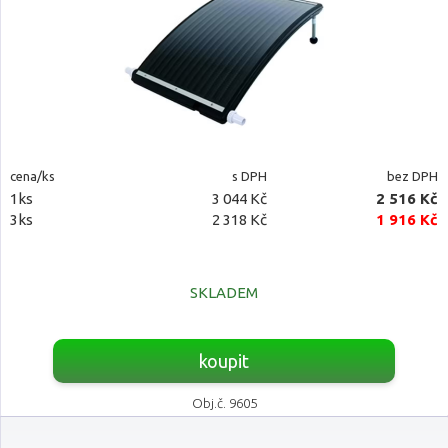
cena/ks
s DPH
bez DPH
1ks
3 044 Kč
2 516 Kč
3ks
2 318 Kč
1 916 Kč
SKLADEM
koupit
Obj.č. 9605