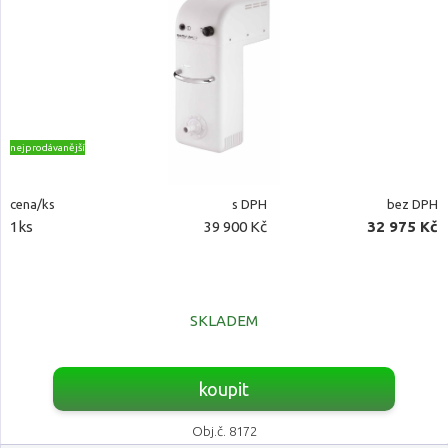
nejprodávanější
cena/ks
s DPH
bez DPH
1ks
39 900 Kč
32 975 Kč
SKLADEM
koupit
Obj.č. 8172