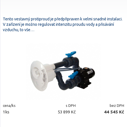
Tento vestavný protiproud je předpřipraven k velmi snadné instalaci.
V zařízení je možno regulovat intenzitu proudu vody a přisávání
vzduchu, to vše…
cena/ks
s DPH
bez DPH
1ks
53 899 Kč
44 545 Kč