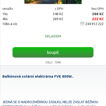
cena/ks
s DPH
bez DPH
1ks
348 Kč
288 Kč
4ks
269 Kč
222 Kč
10ks a víc
244 912 222
SKLADEM
koupit
Obj.č. 1946
Balkónová solární elektrárna FVE 800W..
JEDNÁ SE O NADROZMĚRNOU ZÁSILKU, NELZE ZASLAT BĚŽNOU