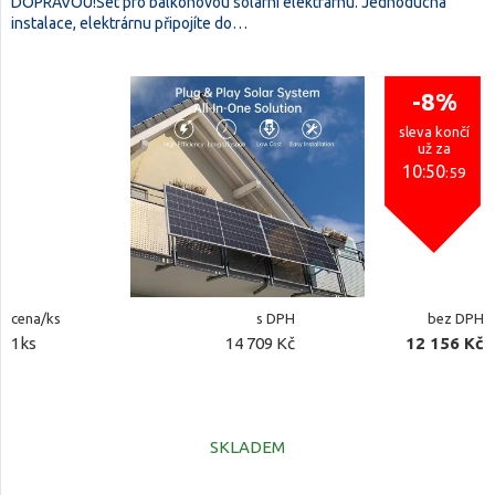
DOPRAVOU!Set pro bálkónovou solární elektrárnu. Jednoduchá
instalace, elektrárnu připojíte do…
-8%
sleva končí
už za
10:50
:59
cena/ks
s DPH
bez DPH
1ks
14 709 Kč
12 156 Kč
SKLADEM