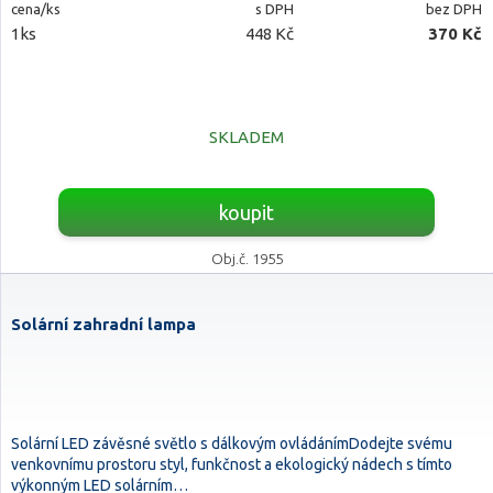
cena/ks
s DPH
bez DPH
1ks
448 Kč
370 Kč
SKLADEM
koupit
Obj.č. 1955
Solární zahradní lampa
Solární LED závěsné světlo s dálkovým ovládánímDodejte svému
venkovnímu prostoru styl, funkčnost a ekologický nádech s tímto
výkonným LED solárním…