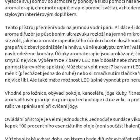
Vylaďte svůj domov do atmosféry pohody a klidu pomocí našeh
aromaterapii, chromoterapii (terapie pomocí světla), vzhledem 
stylovým interiérovým doplňkem.
Tento přístroj přemění vodu na jemnou vodní páru. Přidáte-li d
aroma difuzér je působením ultrazvuku rozloží na jemné mikroč
si zvolit, jakého aromaterapeutického účinku chcete dosáhnout. 
grapefruit zbaví podráždění a hněvu, vůně eukalyptu zmírní vaš
navíc odežene komáry. Účinky aromaterapie jsou prokázané, čich
smyslů nejvíce. Výběrem ze 7 barev LED navíc dosáhnete chro
pomocí barevného spektra). Můžete si volit mezi 7 barvami LE
měnit (přecházet jedna do druhé) nebo si zmačknutím tlačítka '
nejvíce líbí. Ale také máte možnost LED úplně vypnout pro neru
Vhodné pro ložnice, obývací pokoje, kanceláře, jóga kluby, fitn
aromadifusér pracuje na principu technologie ultrazvuku, a prot
rušit ve spánku ani při cvičení jógy.
Ovládání přístroje je velmi jednoduché. Jednoduše sundáte víko
kapek 100 procentního esenciálního oleje (není součástí balení)
Můžete si také vybrat dobu, po kterou bude difuzér vytvářet mlž