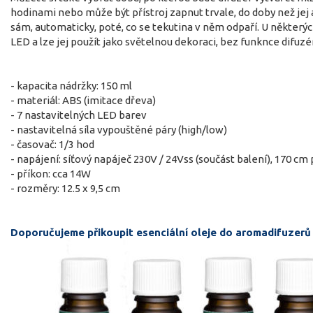
hodinami nebo může být přístroj zapnut trvale, do doby než jej
sám, automaticky, poté, co se tekutina v něm odpaří. U některý
LED a lze jej použít jako světelnou dekoraci, bez funknce difuzé
- kapacita nádržky: 150 ml
- materiál: ABS (imitace dřeva)
- 7 nastavitelných LED barev
- nastavitelná síla vypouštěné páry (high/low)
- časovač: 1/3 hod
- napájení: síťový napáječ 230V / 24Vss (součást balení), 170 cm
- příkon: cca 14W
- rozměry: 12.5 x 9,5 cm
Doporučujeme přikoupit esenciální oleje do aromadifuzerů