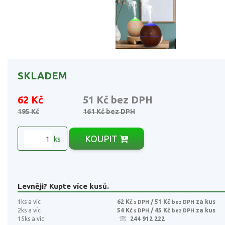
SKLADEM
62 Kč
51 Kč
bez DPH
195 Kč
161 Kč
bez DPH
KOUPIT
ks
Levněji? Kupte více kusů.
1ks a víc
62 Kč
/ 51 Kč
za kus
s DPH
bez DPH
2ks a víc
54 Kč
/ 45 Kč
za kus
s DPH
bez DPH
15ks a víc
244 912 222