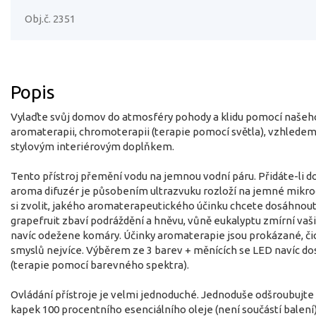
Obj.č. 2351
Popis
Vylaďte svůj domov do atmosféry pohody a klidu pomocí našeh
aromaterapii, chromoterapii (terapie pomocí světla), vzhledem 
stylovým interiérovým doplňkem.
Tento přístroj přemění vodu na jemnou vodní páru. Přidáte-li d
aroma difuzér je působením ultrazvuku rozloží na jemné mikroč
si zvolit, jakého aromaterapeutického účinku chcete dosáhnout. 
grapefruit zbaví podráždění a hněvu, vůně eukalyptu zmírní vaš
navíc odežene komáry. Účinky aromaterapie jsou prokázané, čich
smyslů nejvíce. Výběrem ze 3 barev + měnících se LED navíc 
(terapie pomocí barevného spektra).
Ovládání přístroje je velmi jednoduché. Jednoduše odšroubujte 
kapek 100 procentního esenciálního oleje (není součástí balení