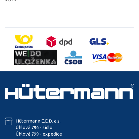
Hütermann E.E.D. a.s.
Úhlová 796 - sídlo
Úhlová 799 - expedice