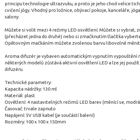
principu technologie ultrazvuku, a proto je jeho chod velice tich
cvičení jógy. Vhodný pro ložnice, obývací pokoje, kanceláře, jóga
salony.
Můžete si volit mezi 4 režimy LED osvětlení. Můžete si vybrat,
(přecházet jedna do druhé) nebo si zmačknutím tlačítka vyberte 
Opětovným mačkáním můžete zvolenou barvu libovolně měnit 
Aroma difuzér je vybaven automatickým vypnutím vypouštění ml
některých modelů zůstává aktivní osvětlení LED a lze jej použít
difuzéru.
Technické parametry:
Kapacita nádržky: 130 ml
Materiál: plast
Osvětlení: 4 nastavitelných režimů LED barev (měnící se, modrá
Časovač: trvale zapnuto
Napájení: 5V USB kabel (je součástí balení)
Rozměry: 100 x 100 x 150mm