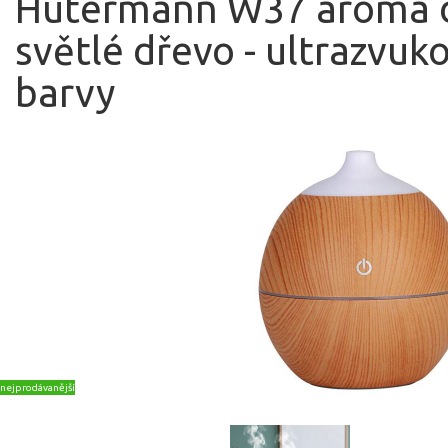
Hütermann W37 aroma d
světlé dřevo - ultrazvuk
barvy
nejprodávanější