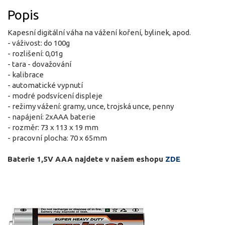
Popis
Kapesní digitální váha na vážení koření, bylinek, apod.
- váživost: do 100g
- rozlišení: 0,01g
- tara - dovažování
- kalibrace
- automatické vypnutí
- modré podsvícení displeje
- režimy vážení: gramy, unce, trojská unce, penny
- napájení: 2xAAA baterie
- rozměr: 73 x 113 x 19 mm
- pracovní plocha: 70 x 65mm
Baterie 1,5V AAA najdete v našem eshopu
ZDE