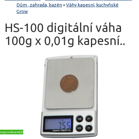
Dům , zahrada, bazén
»
Váhy kapesní, kuchyňské
Grow
HS-100 digitální váha
100g x 0,01g kapesní..
nejprodávanější