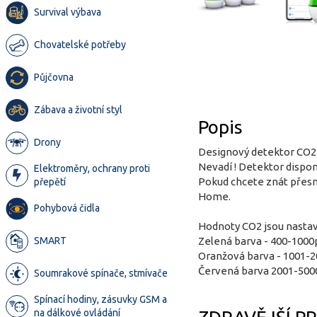
Survival výbava
Chovatelské potřeby
Půjčovna
Zábava a životní styl
Popis
Drony
Designový detektor CO2 (
Nevadí ! Detektor dispon
Elektroměry, ochrany proti
Pokud chcete znát přesn
přepětí
Home.
Pohybová čidla
Hodnoty CO2 jsou nastav
SMART
Zelená barva - 400-1000
Oranžová barva - 1001-2
Červená barva 2001-5000
Soumrakové spínače, stmívače
Spínací hodiny, zásuvky GSM a
na dálkové ovládání