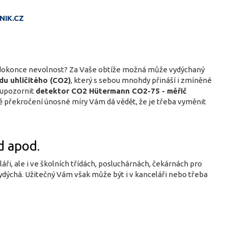
NIK.CZ
bo dokonce nevolnost? Za Vaše obtíže možná může vydýchaný
du uhličitého (CO2)
, který s sebou mnohdy přináší i zmíněné
y upozornit
detektor CO2 Hütermann CO2-75 - měřič
adě překročení únosné míry Vám dá vědět, že je třeba vyměnit
d apod.
ři, ale i ve školních třídách, posluchárnách, čekárnách pro
vydýchá. Užitečný Vám však může být i v kanceláři nebo třeba