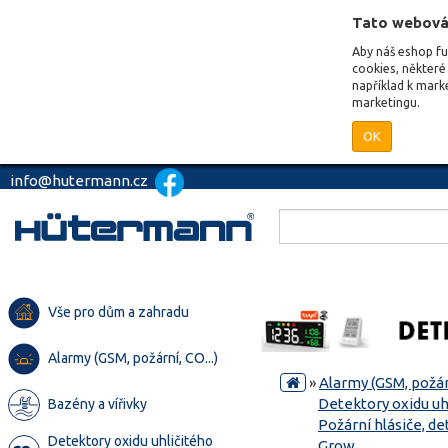
Tato webová
Aby náš eshop f
cookies, některé 
například k mark
marketingu.
OK
info@hutermann.cz
Vše pro dům a zahradu
Alarmy (GSM, požární, CO...)
»
Alarmy (GSM, požárn
Detektory oxidu uh
Bazény a vířivky
Požární hlásiče, de
Detektory oxidu uhličitého
Grow