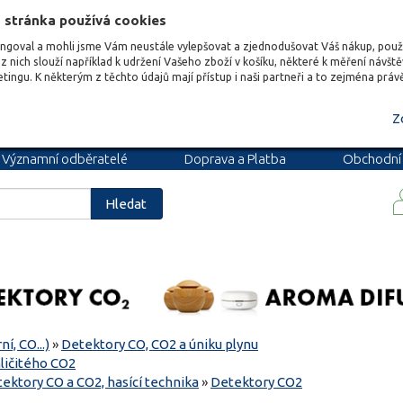
 stránka používá cookies
ungoval a mohli jsme Vám neustále vylepšovat a zjednodušovat Váš nákup, pou
z nich slouží například k udržení Vašeho zboží v košíku, některé k měření návšt
etingu. K některým z těchto údajů mají přístup i naši partneři a to zejména prá
Z
Významní odběratelé
Doprava a Platba
Obchodní
podmínky
Blog
Kariéra
Hledat
í, CO...)
»
Detektory CO, CO2 a úniku plynu
ličitého CO2
tektory CO a CO2, hasící technika
»
Detektory CO2