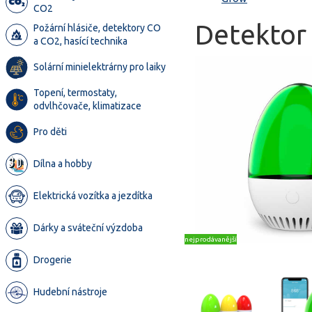
CO2
Detektor 
Požární hlásiče, detektory CO
a CO2, hasící technika
Solární minielektrárny pro laiky
Topení, termostaty,
odvlhčovače, klimatizace
Pro děti
Dílna a hobby
Elektrická vozítka a jezdítka
Dárky a sváteční výzdoba
nejprodávanější
Drogerie
Hudební nástroje