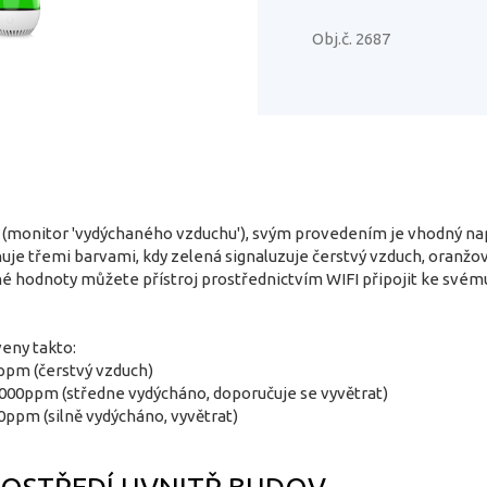
Obj.č. 2687
monitor 'vydýchaného vzduchu'), svým provedením je vhodný např. 
uje třemi barvami, kdy zelená signaluzuje čerstvý vzduch, oranžov
é hodnoty můžete přístroj prostřednictvím WIFI připojit ke své
eny takto:
ppm (čerstvý vzduch)
000ppm (středne vydýcháno, doporučuje se vyvětrat)
ppm (silně vydýcháno, vyvětrat)