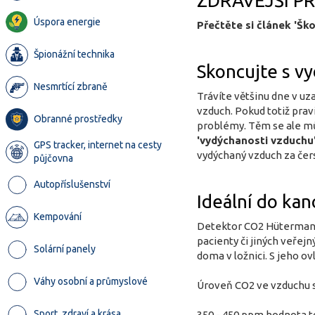
ZDRAVĚJŠÍ P
Úspora energie
Přečtěte si článek 'Ško
Špionážní technika
Skoncujte s 
Nesmrtící zbraně
Trávíte většinu dne v u
vzduch. Pokud totiž prav
Obranné prostředky
problémy. Těm se ale můž
'vydýchanosti vzduchu
GPS tracker, internet na cesty
vydýchaný vzduch za čers
půjčovna
Autopříslušenství
Ideální do kanc
Kempování
Detektor CO2 Hütermann C
pacienty či jiných veřej
Solární panely
doma v ložnici. S jeho ov
Váhy osobní a průmyslové
Úroveň CO2 ve vzduchu s
Sport, zdraví a krása
350 - 450 ppm hodnota 