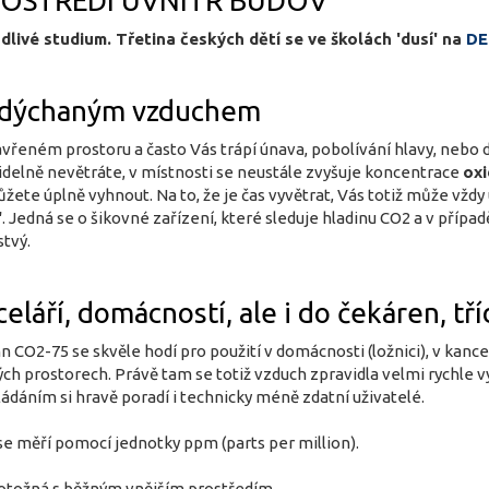
ROSTŘEDÍ UVNITŘ BUDOV
dlivé studium. Třetina českých dětí se ve školách 'dusí' na
DE
vydýchaným vzduchem
zavřeném prostoru a často Vás trápí únava, pobolívání hlavy, ne
idelně nevětráte, v místnosti se neustále zvyšuje koncentrace
oxi
ete úplně vyhnout. Na to, že je čas vyvětrat, Vás totiž může vžd
'
. Jedná se o šikovné zařízení, které sleduje hladinu CO2 a v příp
tvý.
eláří, domácností, ale i do čekáren, tří
O2-75 se skvěle hodí pro použití v domácnosti (ložnici), v kancelá
ných prostorech. Právě tam se totiž vzduch zpravidla velmi rychle 
ládáním si hravě poradí i technicky méně zdatní uživatelé.
e měří pomocí jednotky ppm (parts per million).
totožná s běžným vnějším prostředím