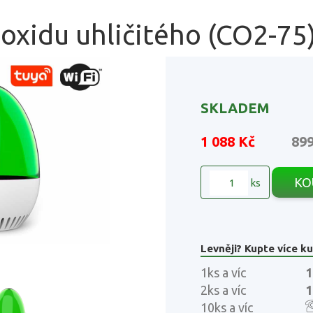
oxidu uhličitého (CO2-75)
SKLADEM
1 088 Kč
89
KO
ks
Levněji? Kupte více ku
1ks a víc
1
2ks a víc
1
10ks a víc