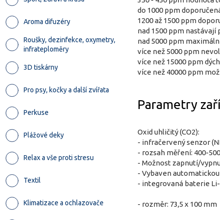
do 1000 ppm doporučená
1200 až 1500 ppm dopor
Aroma difuzéry
nad 1500 ppm nastávají p
Roušky, dezinfekce, oxymetry,
nad 5000 ppm maximální
infrateploměry
více než 5000 ppm nevol
více než 15000 ppm dých
3D tiskárny
více než 40000 ppm mož
Pro psy, kočky a další zvířata
Parametry zaří
Perkuse
Oxid uhličitý (CO2):
Plážové deky
- infračervený senzor (N
- rozsah měření: 400-5
Relax a vše proti stresu
- Možnost zapnutí/vypnu
- Vybaven automatickou 
Textil
- integrovaná baterie L
Klimatizace a ochlazovače
- rozměr: 73,5 x 100 mm