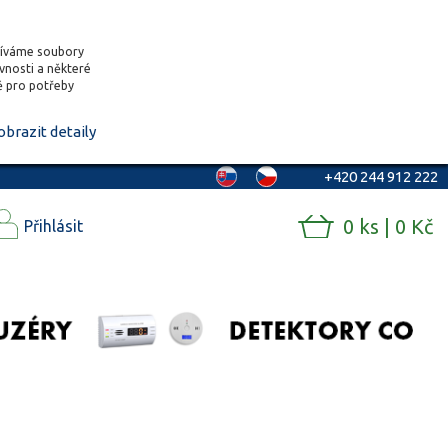
žíváme soubory
ěvnosti a některé
vě pro potřeby
obrazit detaily
+420 244 912 222
0 ks | 0 Kč
Přihlásit