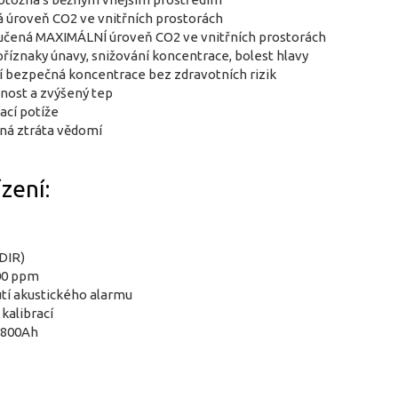
 úroveň CO2 ve vnitřních prostorách
učená MAXIMÁLNÍ úroveň CO2 ve vnitřních prostorách
říznaky únavy, snižování koncentrace, bolest hlavy
 bezpečná koncentrace bez zdravotních rizik
nost a zvýšený tep
ací potíže
ná ztráta vědomí
zení:
DIR)
000 ppm
tí akustického alarmu
kalibrací
i-800Ah