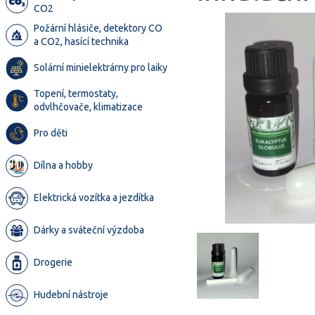
CO2
Požární hlásiče, detektory CO
a CO2, hasící technika
Solární minielektrárny pro laiky
Topení, termostaty,
odvlhčovače, klimatizace
Pro děti
Dílna a hobby
Elektrická vozítka a jezdítka
Dárky a sváteční výzdoba
Drogerie
Hudební nástroje