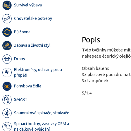
Survival výbava
Chovatelské potřeby
Půjčovna
Popis
Zábava a životní styl
Tyto tyčinky můžete mít
nakapete éterický olejíče
Drony
Obsah balení:
Elektroměry, ochrany proti
3x plastové pouzdro na
přepětí
3x tampónek
Pohybová čidla
5/1.4.
SMART
Soumrakové spínače, stmívače
Spínací hodiny, zásuvky GSM a
na dálkové ovládání