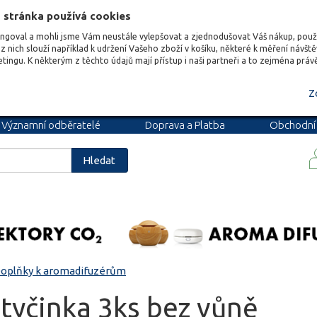
 stránka používá cookies
ungoval a mohli jsme Vám neustále vylepšovat a zjednodušovat Váš nákup, pou
z nich slouží například k udržení Vašeho zboží v košíku, některé k měření návšt
etingu. K některým z těchto údajů mají přístup i naši partneři a to zejména prá
Z
Významní odběratelé
Doprava a Platba
Obchodní
podmínky
Blog
Kariéra
Hledat
oplňky k aromadifuzérům
 tyčinka 3ks bez vůně