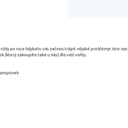
 vždy po ruce kdykoliv vás začnou trápit nějaké problémy! Jste n
k (který zakoupíte také u nás) dle vaší volby.
 tampónek