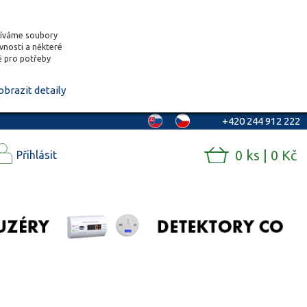
žíváme soubory
ěvnosti a některé
vě pro potřeby
obrazit detaily
+420 244 912 222
0 ks | 0 Kč
Přihlásit