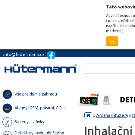
Tato webová
Aby náš eshop f
cookies, některé 
například k mark
marketingu.
OK
info@hutermann.cz
Vše pro dům a zahradu
Alarmy (GSM, požární, CO...)
»
Aroma difuzéry
»
D
Bazény a vířivky
Inhalační
Detektory oxidu uhličitého