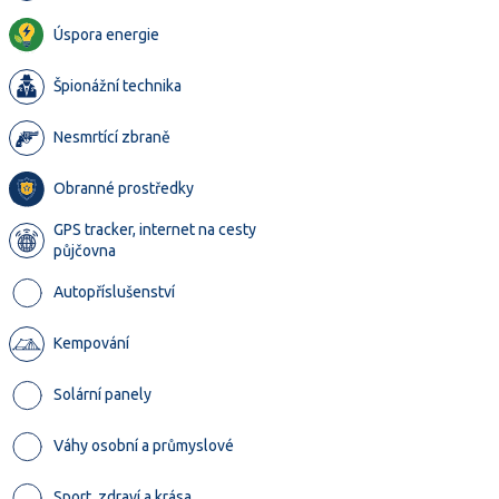
Úspora energie
Špionážní technika
Nesmrtící zbraně
Obranné prostředky
GPS tracker, internet na cesty
půjčovna
Autopříslušenství
Kempování
Solární panely
Váhy osobní a průmyslové
Sport, zdraví a krása