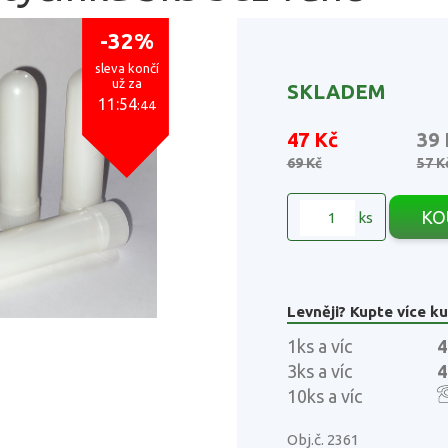
-32%
sleva končí
už za
SKLADEM
11:54
:43
47 Kč
39
69 Kč
57 K
KO
ks
Levněji? Kupte více ku
1ks a víc
4
3ks a víc
4
10ks a víc
Obj.č. 2361