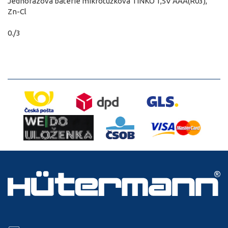
Jednorázová baterie mikrotužková TINKO 1,5V AAA(R03),
Zn-Cl
0./3