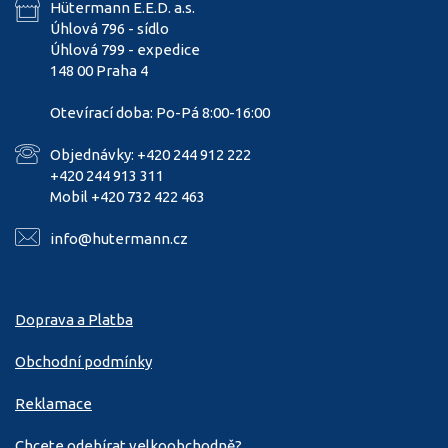
Hütermann E.E.D. a.s.
Úhlová 796 - sídlo
Úhlová 799 - expedice
148 00 Praha 4
Otevírací doba: Po-Pá 8:00-16:00
Objednávky: +420 244 912 222
+420 244 913 311
Mobil +420 732 422 463
info@hutermann.cz
Doprava a Platba
Obchodní podmínky
Reklamace
Chcete odebírat velkoobchodně?