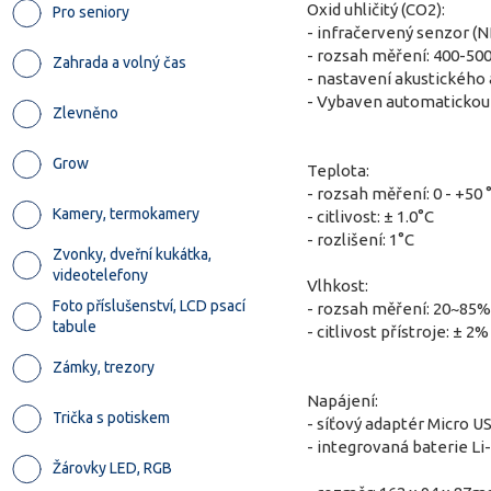
Oxid uhličitý (CO2):
Pro seniory
- infračervený senzor (N
- rozsah měření: 400-5
Zahrada a volný čas
- nastavení akustickéh
- Vybaven automatickou 
Zlevněno
Grow
Teplota:
- rozsah měření: 0 - +50 
Kamery, termokamery
- citlivost: ± 1.0°C
- rozlišení: 1°C
Zvonky, dveřní kukátka,
videotelefony
Vlhkost:
Foto příslušenství, LCD psací
- rozsah měření: 20~85
tabule
- citlivost přístroje: ± 2%
Zámky, trezory
Napájení:
Trička s potiskem
- síťový adaptér Micro 
- integrovaná baterie Li
Žárovky LED, RGB