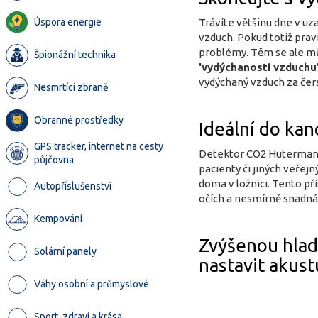
Úspora energie
Trávíte většinu dne v u
vzduch. Pokud totiž prav
problémy. Těm se ale můž
Špionážní technika
'vydýchanosti vzduchu
vydýchaný vzduch za čers
Nesmrtící zbraně
Obranné prostředky
Ideální do kanc
GPS tracker, internet na cesty
Detektor CO2 Hütermann C
půjčovna
pacienty či jiných veřej
doma v ložnici. Tento př
Autopříslušenství
očích a nesmírně snadná 
Kempování
Zvýšenou hlad
Solární panely
nastavit akust
Váhy osobní a průmyslové
Sport, zdraví a krása