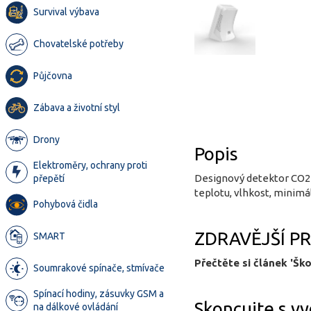
Survival výbava
Chovatelské potřeby
Půjčovna
Zábava a životní styl
Drony
Popis
Elektroměry, ochrany proti
Designový detektor CO2 
přepětí
teplotu, vlhkost, mini
Pohybová čidla
ZDRAVĚJŠÍ P
SMART
Přečtěte si článek 'Ško
Soumrakové spínače, stmívače
Spínací hodiny, zásuvky GSM a
Skoncujte s 
na dálkové ovládání