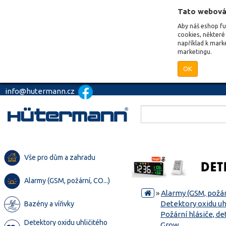
Tato webová
Aby náš eshop f
cookies, některé 
například k mark
marketingu.
OK
info@hutermann.cz
Vše pro dům a zahradu
Alarmy (GSM, požární, CO...)
»
Alarmy (GSM, požárn
Detektory oxidu uh
Bazény a vířivky
Požární hlásiče, de
Detektory oxidu uhličitého
Grow