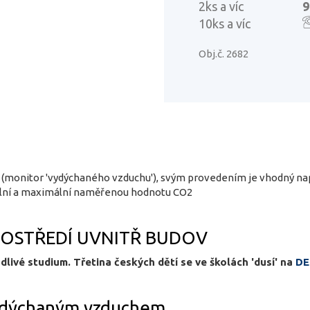
2ks a víc
9
10ks a víc
Obj.č. 2682
(monitor 'vydýchaného vzduchu'), svým provedením je vhodný např.
mální a maximální naměřenou hodnotu CO2
ROSTŘEDÍ UVNITŘ BUDOV
dlivé studium. Třetina českých dětí se ve školách 'dusí' na
DE
vydýchaným vzduchem