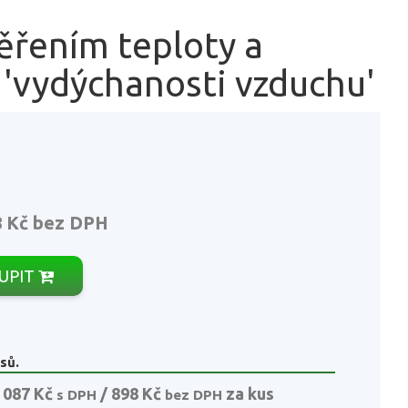
ěřením teploty a
 'vydýchanosti vzduchu'
8 Kč
bez DPH
UPIT
sů.
 087 Kč
/ 898 Kč
za kus
s DPH
bez DPH