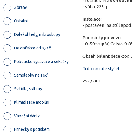
- rozměr: 162 x 94 x 87
- váha: 225 g
Zbraně
Instalace:
Ostatní
- postavení na stůl apod.
Dalekohledy, mikroskopy
Podmínky provozu:
- 0~50 stupňů Celsia, 0
Dezinfekce od 9,-Kč
Obsah balení: detektor, 
Robotické vysavače a sekačky
Toto musíte slyšet
Samolepky na zeď
252./24.1.
Svítidla, svítilny
Klimatizace mobilní
Vánoční dárky
Hrnečky s potiskem