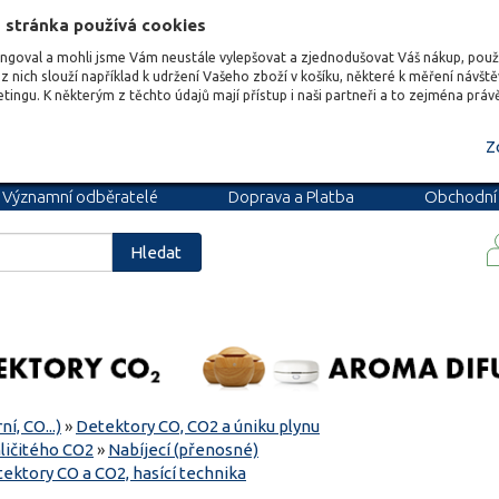
 stránka používá cookies
ungoval a mohli jsme Vám neustále vylepšovat a zjednodušovat Váš nákup, pou
z nich slouží například k udržení Vašeho zboží v košíku, některé k měření návšt
etingu. K některým z těchto údajů mají přístup i naši partneři a to zejména prá
Z
Významní odběratelé
Doprava a Platba
Obchodní
podmínky
Blog
Kariéra
Hledat
í, CO...)
»
Detektory CO, CO2 a úniku plynu
ličitého CO2
»
Nabíjecí (přenosné)
tektory CO a CO2, hasící technika