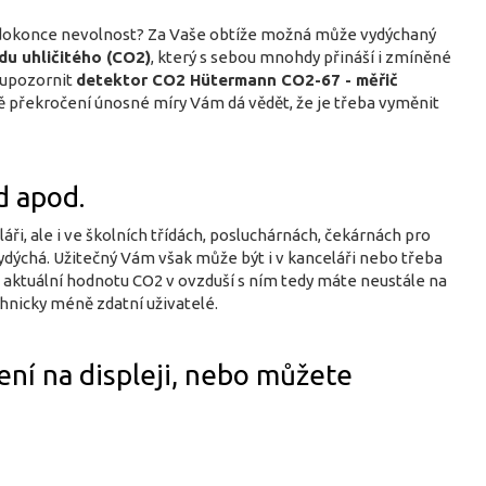
bo dokonce nevolnost? Za Vaše obtíže možná může vydýchaný
du uhličitého (CO2)
, který s sebou mnohdy přináší i zmíněné
y upozornit
detektor CO2 Hütermann CO2-67 - měřič
adě překročení únosné míry Vám dá vědět, že je třeba vyměnit
d apod.
ři, ale i ve školních třídách, posluchárnách, čekárnách pro
vydýchá. Užitečný Vám však může být i v kanceláři nebo třeba
t, aktuální hodnotu CO2 v ovzduší s ním tedy máte neustále na
chnicky méně zdatní uživatelé.
ní na displeji, nebo můžete