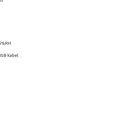
mm
-85%RH
USB kabel