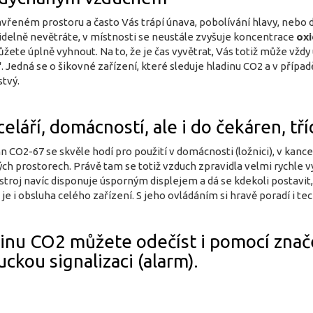
zavřeném prostoru a často Vás trápí únava, pobolívání hlavy, ne
idelně nevětráte, v místnosti se neustále zvyšuje koncentrace
oxi
ete úplně vyhnout. Na to, že je čas vyvětrat, Vás totiž může vžd
'
. Jedná se o šikovné zařízení, které sleduje hladinu CO2 a v příp
tvý.
eláří, domácností, ale i do čekáren, tří
O2-67 se skvěle hodí pro použití v domácnosti (ložnici), v kancelá
ných prostorech. Právě tam se totiž vzduch zpravidla velmi rychle 
ístroj navíc disponuje úsporným displejem a dá se kdekoli postavi
je i obsluha celého zařízení. S jeho ovládáním si hravě poradí i te
inu CO2 můžete odečíst i pomocí znače
uckou signalizaci (alarm).