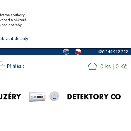
žíváme soubory
ěvnosti a některé
vě pro potřeby
obrazit detaily
+420 244 912 222
0 ks | 0 Kč
Přihlásit