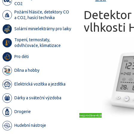
CO2
Detektor 
Požární hlásiče, detektory CO
a CO2, hasící technika
vlhkosti
Solární minielektrárny pro laiky
Topení, termostaty,
odvlhčovače, klimatizace
Pro děti
Dílna a hobby
Elektrická vozítka a jezdítka
Dárky a sváteční výzdoba
Drogerie
nejprodávanější
Hudební nástroje