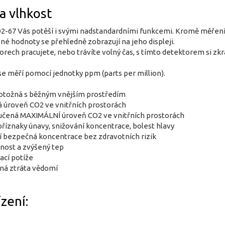
 a vlhkost
67 Vás potěší i svými nadstandardními funkcemi. Kromě měření 
é hodnoty se přehledně zobrazují na jeho displeji.
orech pracujete, nebo trávíte volný čas, s tímto detektorem si zk
e měří pomocí jednotky ppm (parts per million).
totožná s běžným vnějším prostředím
 úroveň CO2 ve vnitřních prostorách
učená MAXIMÁLNÍ úroveň CO2 ve vnitřních prostorách
říznaky únavy, snižování koncentrace, bolest hlavy
 bezpečná koncentrace bez zdravotních rizik
nost a zvýšený tep
ací potíže
ná ztráta vědomí
zení: