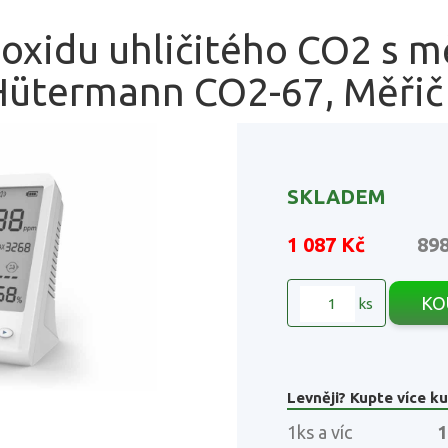
oxidu uhličitého CO2 s m
 Hütermann CO2-67, Měřič
SKLADEM
1 087 Kč
89
KO
ks
Levněji? Kupte více ku
1ks a víc
1