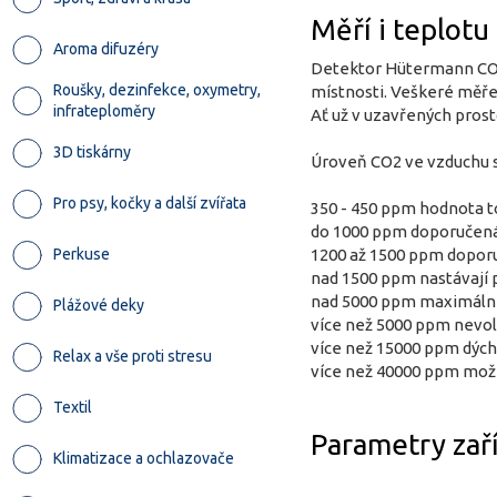
Měří i teplotu
Aroma difuzéry
Detektor Hütermann CO2-
Roušky, dezinfekce, oxymetry,
místnosti. Veškeré měřen
infrateploměry
Ať už v uzavřených prost
3D tiskárny
Úroveň CO2 ve vzduchu s
Pro psy, kočky a další zvířata
350 - 450 ppm hodnota 
do 1000 ppm doporučená
Perkuse
1200 až 1500 ppm dopor
nad 1500 ppm nastávají p
nad 5000 ppm maximální
Plážové deky
více než 5000 ppm nevol
více než 15000 ppm dých
Relax a vše proti stresu
více než 40000 ppm mož
Textil
Parametry zaří
Klimatizace a ochlazovače