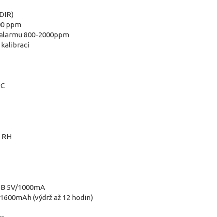
DIR)
000 ppm
o alarmu 800-2000ppm
kalibrací
°C
% RH
USB 5V/1000mA
-1600mAh (výdrž až 12 hodin)