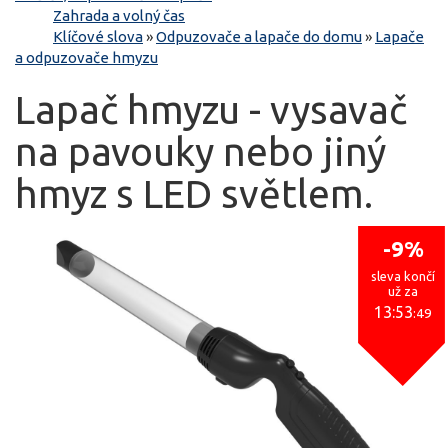
Zahrada a volný čas
Klíčové slova
»
Odpuzovače a lapače do domu
»
Lapače
a odpuzovače hmyzu
Lapač hmyzu - vysavač
na pavouky nebo jiný
hmyz s LED světlem.
-9%
sleva končí
už za
13:53
:49