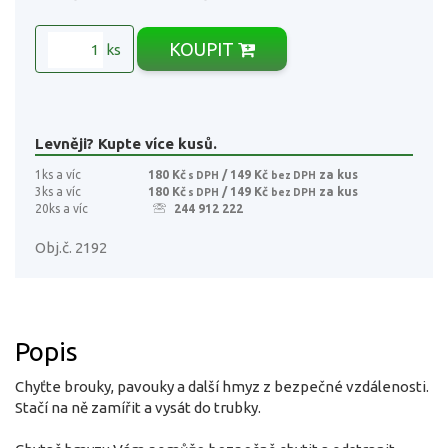
KOUPIT
ks
Levněji? Kupte více kusů.
1ks a víc
180 Kč
/ 149 Kč
za kus
s DPH
bez DPH
3ks a víc
180 Kč
/ 149 Kč
za kus
s DPH
bez DPH
20ks a víc
244 912 222
Obj.č. 2192
Popis
Chyťte brouky, pavouky a další hmyz z bezpečné vzdálenosti.
Stačí na ně zamířit a vysát do trubky.