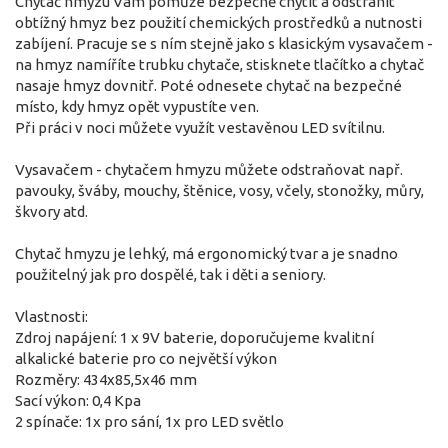
Chytač hmyzu Vám pomůže bezpečně chytit a odstranit
obtížný hmyz bez použití chemických prostředků a nutnosti
zabíjení. Pracuje se s ním stejně jako s klasickým vysavačem -
na hmyz namíříte trubku chytače, stisknete tlačítko a chytač
nasaje hmyz dovnitř. Poté odnesete chytač na bezpečné
místo, kdy hmyz opět vypustíte ven.
Při práci v noci můžete využít vestavěnou LED svítilnu.
Vysavačem - chytačem hmyzu můžete odstraňovat např.
pavouky, šváby, mouchy, štěnice, vosy, včely, stonožky, můry,
škvory atd.
Chytač hmyzu je lehký, má ergonomický tvar a je snadno
použitelný jak pro dospělé, tak i děti a seniory.
Vlastnosti:
Zdroj napájení: 1 x 9V baterie, doporučujeme kvalitní
alkalické baterie pro co největší výkon
Rozměry: 434x85,5x46 mm
Sací výkon: 0,4 Kpa
2 spínače: 1x pro sání, 1x pro LED světlo