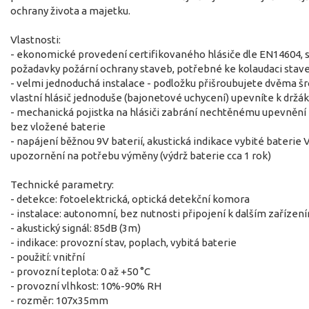
ochrany života a majetku.
Vlastnosti:
- ekonomické provedení certifikovaného hlásiče dle EN14604, 
požadavky požární ochrany staveb, potřebné ke kolaudaci stave
- velmi jednoduchá instalace - podložku přišroubujete dvěma š
vlastní hlásič jednoduše (bajonetové uchycení) upevníte k držá
- mechanická pojistka na hlásiči zabrání nechtěnému upevnění 
bez vložené baterie
- napájení běžnou 9V baterií, akustická indikace vybité baterie 
upozornění na potřebu výměny (výdrž baterie cca 1 rok)
Technické parametry:
- detekce: fotoelektrická, optická detekční komora
- instalace: autonomní, bez nutnosti připojení k dalším zařízen
- akustický signál: 85dB (3m)
- indikace: provozní stav, poplach, vybitá baterie
- použití: vnitřní
- provozní teplota: 0 až +50 °C
- provozní vlhkost: 10%-90% RH
- rozměr: 107x35mm