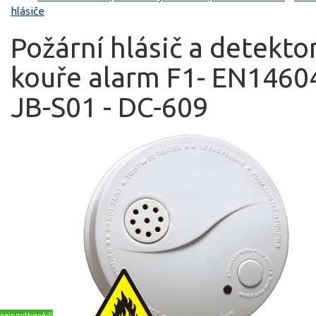
hlásiče
Požární hlásič a detekto
kouře alarm F1- EN14604
JB-S01 - DC-609
nejprodávanější