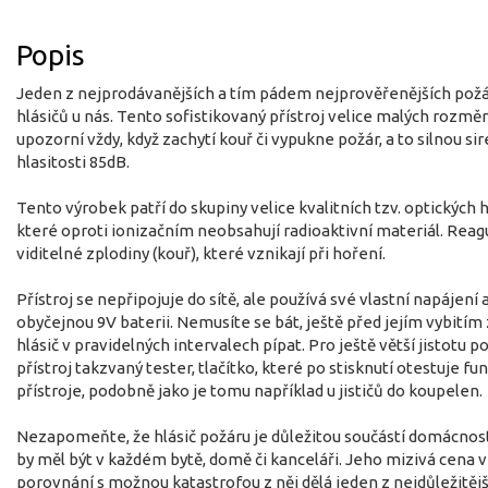
Popis
Jeden z nejprodávanějších a tím pádem nejprověřenějších pož
hlásičů u nás. Tento sofistikovaný přístroj velice malých rozmě
upozorní vždy, když zachytí kouř či vypukne požár, a to silnou si
hlasitosti 85dB.
Tento výrobek patří do skupiny velice kvalitních tzv. optických h
které oproti ionizačním neobsahují radioaktivní materiál. Reag
viditelné zplodiny (kouř), které vznikají při hoření.
Přístroj se nepřipojuje do sítě, ale používá své vlastní napájení 
obyčejnou 9V baterii. Nemusíte se bát, ještě před jejím vybitím
hlásič v pravidelných intervalech pípat. Pro ještě větší jistotu p
přístroj takzvaný tester, tlačítko, které po stisknutí otestuje f
přístroje, podobně jako je tomu například u jističů do koupelen.
Nezapomeňte, že hlásič požáru je důležitou součástí domácnost
by měl být v každém bytě, domě či kanceláři. Jeho mizivá cena v
porovnání s možnou katastrofou z něj dělá jeden z nejdůležitěj