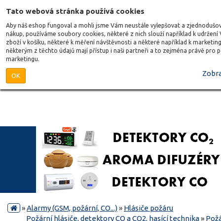
Tato webová stránka používá cookies
Aby náš eshop fungoval a mohli jsme Vám neustále vylepšovat a zjednodušo
nákup, používáme soubory cookies, některé z nich slouží například k udržení
zboží v košíku, některé k měření návštěvnosti a některé například k marketing
některým z těchto údajů mají přístup i naši partneři a to zejména právě pro 
marketingu.
Zobra
OK
»
Alarmy (GSM, požární, CO...)
»
Hlásiče požáru
Požární hlásiče, detektory CO a CO2, hasící technika
»
Požá