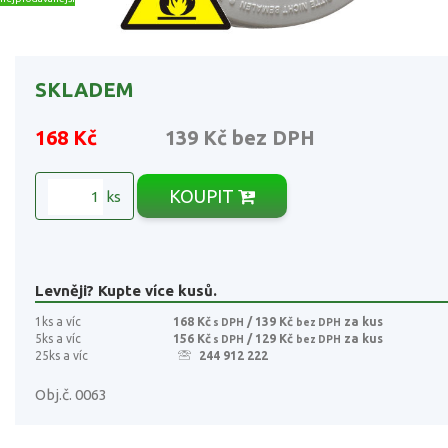
SKLADEM
168 Kč
139 Kč
bez DPH
KOUPIT
ks
Levněji? Kupte více kusů.
1ks a víc
168 Kč
/ 139 Kč
za kus
s DPH
bez DPH
5ks a víc
156 Kč
/ 129 Kč
za kus
s DPH
bez DPH
25ks a víc
244 912 222
Obj.č. 0063