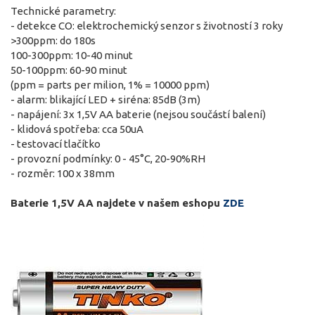
Technické parametry:
- detekce CO: elektrochemický senzor s životností 3 roky
>300ppm: do 180s
100-300ppm: 10-40 minut
50-100ppm: 60-90 minut
(ppm = parts per milion, 1% = 10000 ppm)
- alarm: blikající LED + siréna: 85dB (3m)
- napájení: 3x 1,5V AA baterie (nejsou součástí balení)
- klidová spotřeba: cca 50uA
- testovací tlačítko
- provozní podmínky: 0 - 45°C, 20-90%RH
- rozměr: 100 x 38mm
Baterie 1,5V AA najdete v našem eshopu
ZDE