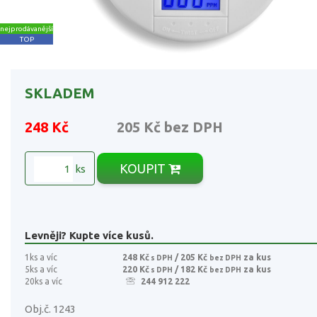
nejprodávanější
TOP
SKLADEM
248 Kč
205 Kč
bez DPH
KOUPIT
ks
Levněji? Kupte více kusů.
1ks a víc
248 Kč
/ 205 Kč
za kus
s DPH
bez DPH
5ks a víc
220 Kč
/ 182 Kč
za kus
s DPH
bez DPH
20ks a víc
244 912 222
Obj.č. 1243