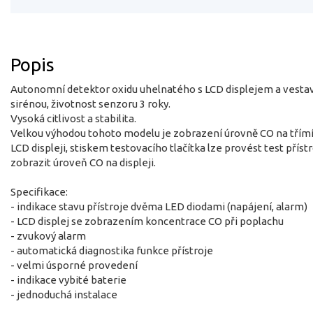
Popis
Autonomní detektor oxidu uhelnatého s LCD displejem a vest
sirénou, životnost senzoru 3 roky.
Vysoká citlivost a stabilita.
Velkou výhodou tohoto modelu je zobrazení úrovně CO na tří
LCD displeji, stiskem testovacího tlačítka lze provést test přístr
zobrazit úroveň CO na displeji.
Specifikace:
- indikace stavu přístroje dvěma LED diodami (napájení, alarm)
- LCD displej se zobrazením koncentrace CO při poplachu
- zvukový alarm
- automatická diagnostika funkce přístroje
- velmi úsporné provedení
- indikace vybité baterie
- jednoduchá instalace