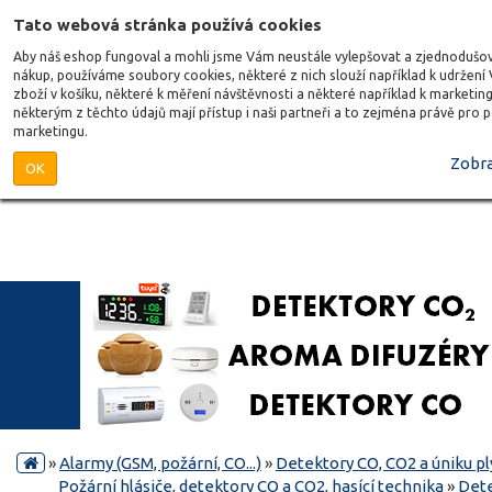
Tato webová stránka používá cookies
Aby náš eshop fungoval a mohli jsme Vám neustále vylepšovat a zjednodušo
nákup, používáme soubory cookies, některé z nich slouží například k udržení
zboží v košíku, některé k měření návštěvnosti a některé například k marketing
některým z těchto údajů mají přístup i naši partneři a to zejména právě pro 
marketingu.
Zobra
OK
»
Alarmy (GSM, požární, CO...)
»
Detektory CO, CO2 a úniku p
Požární hlásiče, detektory CO a CO2, hasící technika
»
Dete