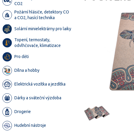
CO2
Požární hlásiče, detektory CO
a CO2, hasící technika
Solární minielektrárny pro laiky
Topení, termostaty,
odvlhčovače, klimatizace
Pro děti
Dílna a hobby
Elektrická vozítka a jezdítka
Dárky a sváteční výzdoba
Drogerie
Hudební nástroje