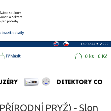
žíváme soubory
ěvnosti a některé
vě pro potřeby
obrazit detaily
+420 244 912 222
0 ks | 0 Kč
Přihlásit
PŘÍRODNÍ PRYŽ) - Slon