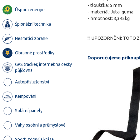
- tloušťka: 5 mm
Úspora energie
- materiál: Juta, guma
- hmotnost: 3,345kg
Špionážní technika
!!! UPOZORNĚNÍ: TOTO
Nesmrtící zbraně
Obranné prostředky
Doporučujeme přikoup
GPS tracker, internet na cesty
půjčovna
Autopříslušenství
Kempování
Solární panely
Váhy osobní a průmyslové
Sport, zdraví a krása