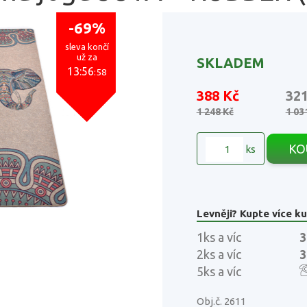
-69%
sleva končí
už za
SKLADEM
13:56
:57
388 Kč
32
1 248 Kč
1 03
KO
ks
Levněji? Kupte více ku
1ks a víc
3
2ks a víc
3
5ks a víc
Obj.č. 2611