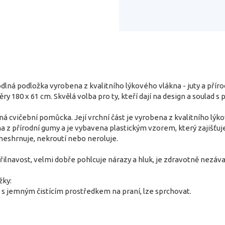
ná podložka vyrobena z kvalitního lýkového vlákna - juty a příro
y 180 x 61 cm. Skvělá volba pro ty, kteří dají na design a soulad s 
ná cvičební pomůcka. Její vrchní část je vyrobena z kvalitního lýk
a z přírodní gumy a je vybavena plastickým vzorem, který zajišťu
se neshrnuje, nekroutí nebo neroluje.
lnavost, velmi dobře pohlcuje nárazy a hluk, je zdravotně nezáva
žky:
 s jemným čistícím prostředkem na praní, lze sprchovat.