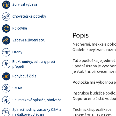
Survival výbava
Chovatelské potřeby
Půjčovna
Popis
Zábava a životní styl
Nádherná, měkká a pohodl
Obdélníkový tvar s rozměr
Drony
Tato podložka je jedineč
Elektroměry, ochrany proti
Spodní strana je vyroben
přepětí
je stabilní, při cvičení 
Pohybová čidla
Podložka má výbornou při
SMART
Instrukce k údržbě podlo
Doporučeno čistit vodou
Soumrakové spínače, stmívače
Technická specifikace:
Spínací hodiny, zásuvky GSM a
na dálkové ovládání
- rozměry: 180 x 61 cm