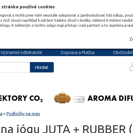
 stránka používá cookies
ungoval a mohli jsme Vám neustále vylepšovat a zjednodušovat Váš nákup, pou
z nich slouží například k udržení Vašeho zboží v košíku, některé k měření návšt
etingu. K některým z těchto údajů mají přístup i naši partneři a to zejména prá
Z
Významní odběratelé
Doprava a Platba
Obchodní
podmínky
Blog
Kariéra
Hledat
sa
»
Podložky na jogu
 na jógu JUTA + RUBBER (