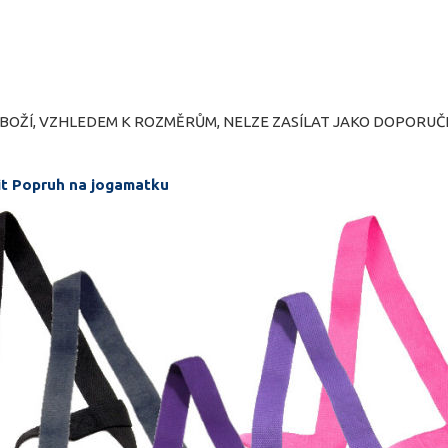
 ZBOŽÍ, VZHLEDEM K ROZMĚRŮM, NELZE ZASÍLAT JAKO DOPORUČE
it Popruh na jogamatku