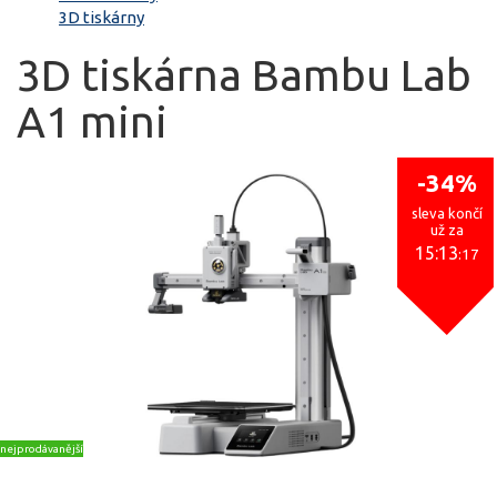
3D tiskárny
3D tiskárna Bambu Lab
A1 mini
-34%
sleva končí
už za
15:13
:17
nejprodávanější