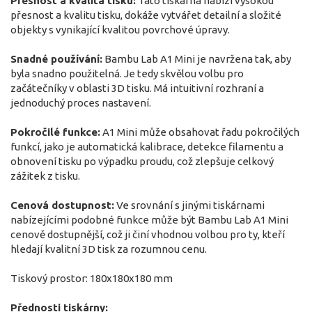
Přesnost a kvalita tisku:
Tato tiskárna nabízí vysokou
přesnost a kvalitu tisku, dokáže vytvářet detailní a složité
objekty s vynikající kvalitou povrchové úpravy.
Snadné používání:
Bambu Lab A1 Mini je navržena tak, aby
byla snadno použitelná. Je tedy skvělou volbu pro
začátečníky v oblasti 3D tisku. Má intuitivní rozhraní a
jednoduchý proces nastavení.
Pokročilé funkce:
A1 Mini může obsahovat řadu pokročilých
funkcí, jako je automatická kalibrace, detekce filamentu a
obnovení tisku po výpadku proudu, což zlepšuje celkový
zážitek z tisku.
Cenová dostupnost:
Ve srovnání s jinými tiskárnami
nabízejícími podobné funkce může být Bambu Lab A1 Mini
cenově dostupnější, což ji činí vhodnou volbou pro ty, kteří
hledají kvalitní 3D tisk za rozumnou cenu.
Tiskový prostor: 180x180x180 mm
Přednosti tiskárny: