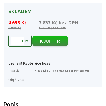
SKLADEM
4 638 Kč
3 833 Kč
bez DPH
6 994 Kč
5 780 Kč
bez DPH
KOUPIT
ks
Levněji? Kupte více kusů.
1ks a víc
4 638 Kč
/ 3 833 Kč
za kus
s DPH
bez DPH
Obj.č. 7548
Popis