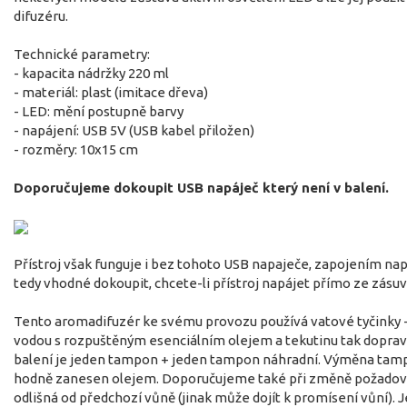
difuzéru.
Technické parametry:
- kapacita nádržky 220 ml
- materiál: plast (imitace dřeva)
- LED: mění postupně barvy
- napájení: USB 5V (USB kabel přiložen)
- rozměry: 10x15 cm
Doporučujeme dokoupit USB napáječ který není v balení.
Přístroj však funguje i bez tohoto USB napaječe, zapojením na
tedy vhodné dokoupit, chcete-li přístroj napájet přímo ze zásuv
Tento aromadifuzér ke svému provozu používá vatové tyčinky -
vodou s rozpuštěným esenciálním olejem a tekutinu tak dopraví 
balení je jeden tampon + jeden tampon náhradní. Výměna tamp
hodně zanesen olejem. Doporučujeme také při změně požadovan
odlišná od předchozí vůně (jinak může dojít k promísení vůní)