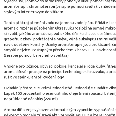
Vylaďte svůj domov do atmosféry pohody a klidu pomocí našeh
aromaterapii, chromoterapii (terapie pomocí světla), vzhledem 
stylovým interiérovým doplňkem.
Tento přístroj přemění vodu na jemnou vodní páru. Přidáte-li d
aroma difuzér je působením ultrazvuku rozloží na jemné mikroč
si zvolit, jakého aromaterapeutického účinku chcete dosáhnout. 
grapefruit zbaví podráždění a hněvu, vůně eukalyptu zmírní vaš
navíc odežene komáry. Účinky aromaterapie jsou prokázané, čich
smyslů nejvíce. Postupným přechodem 7 barev LED navíc dos
(terapie pomocí barevného spektra).
Vhodné pro ložnice, obývací pokoje, kanceláře, jóga kluby, fitn
aromadifusér pracuje na principu technologie ultrazvuku, a prot
rušit ve spánku ani při cvičení jógy.
Ovládání přístroje je velmi jednoduché. Jednoduše sundáte víko
kapek 100 procentního esenciálního oleje (není součástí balení)
neprůhledné nádobky (220 ml).
Aroma difuzér je vybaven automatickým vypnutím vypouštění ml
některých modelů zůstává aktivní osvětlení LED a lze jej použít