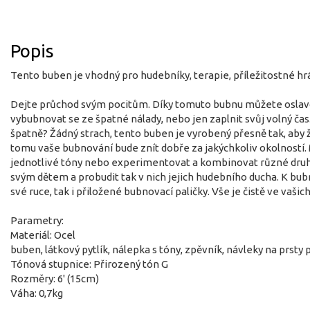
Popis
Tento buben je vhodný pro hudebníky, terapie, příležitostné hr
Dejte průchod svým pocitům. Díky tomuto bubnu můžete oslav
vybubnovat se ze špatné nálady, nebo jen zaplnit svůj volný čas. 
špatně? Žádný strach, tento buben je vyrobený přesně tak, aby 
tomu vaše bubnování bude znít dobře za jakýchkoliv okolností
jednotlivé tóny nebo experimentovat a kombinovat různé druhy
svým dětem a probudit tak v nich jejich hudebního ducha. K bub
své ruce, tak i přiložené bubnovací paličky. Vše je čistě ve vašic
Parametry:
Materiál: Ocel
buben, látkový pytlík, nálepka s tóny, zpěvník, návleky na prsty
Tónová stupnice: Přirozený tón G
Rozměry: 6' (15cm)
Váha: 0,7kg