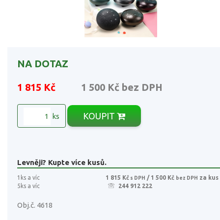
NA DOTAZ
1 815 Kč
1 500 Kč
bez DPH
KOUPIT
ks
Levněji? Kupte více kusů.
1ks a víc
1 815 Kč
/ 1 500 Kč
za kus
s DPH
bez DPH
5ks a víc
244 912 222
Obj.č. 4618