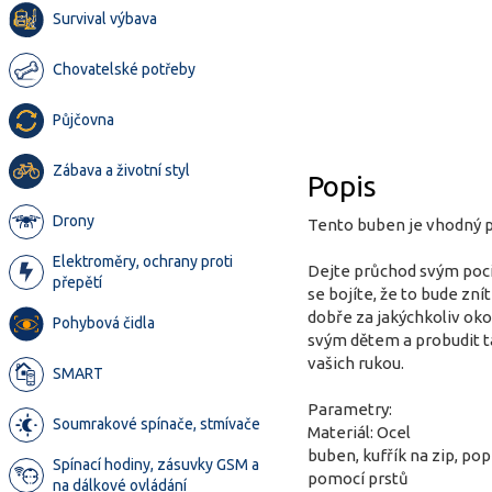
Survival výbava
Chovatelské potřeby
Půjčovna
Zábava a životní styl
Popis
Drony
Tento buben je vhodný pr
Elektroměry, ochrany proti
Dejte průchod svým poci
přepětí
se bojíte, že to bude zn
dobře za jakýchkoliv ok
Pohybová čidla
svým dětem a probudit ta
vašich rukou.
SMART
Parametry:
Soumrakové spínače, stmívače
Materiál: Ocel
buben, kufřík na zip, po
Spínací hodiny, zásuvky GSM a
pomocí prstů
na dálkové ovládání