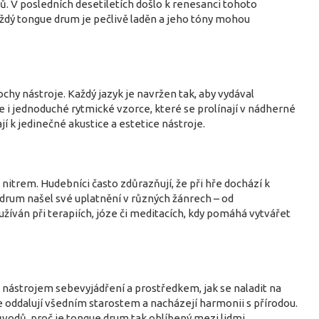
nů. V posledních desetiletích došlo k renesanci tohoto
ždý tongue drum je pečlivě laděn a jeho tóny mohou
chy nástroje. Každý jazyk je navržen tak, aby vydával
 i jednoduché rytmické vzorce, které se prolínají v nádherné
jí k jedinečné akustice a estetice nástroje.
nitrem. Hudebníci často zdůrazňují, že při hře dochází k
 drum našel své uplatnění v různých žánrech – od
žíván při terapiích, józe či meditacích, kdy pomáhá vytvářet
nástrojem sebevyjádření a prostředkem, jak se naladit na
e oddalují všedním starostem a nacházejí harmonii s přírodou.
vodů, proč je tongue drum tak oblíbený mezi lidmi