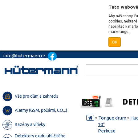
Tato webová
Aby náš eshop f
cookies, některé 
například k mark
marketingu.
OK
info@hutermann.cz
Vše pro dům a zahradu
Alarmy (GSM, požární, CO...)
»
Tongue drum
»
Hud
10"
Bazény a vířivky
Perkuse
Detektory oxidu uhličitého