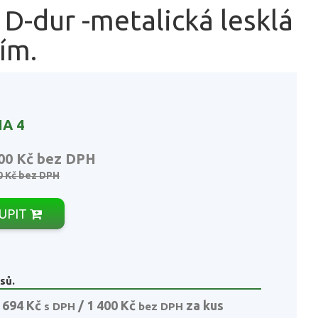
 D-dur -metalická lesklá
ím.
A 4
00 Kč
bez DPH
0 Kč
bez DPH
UPIT
sů.
 694 Kč
/ 1 400 Kč
za kus
s DPH
bez DPH