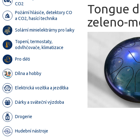
CO2
Tongue dr
Požární hlásiče, detektory CO
zeleno-mo
a CO2, hasící technika
Solární minielektrárny pro laiky
Topení, termostaty,
odvlhčovače, klimatizace
Pro děti
Dílna a hobby
Elektrická vozítka a jezdítka
Dárky a sváteční výzdoba
Drogerie
Hudební nástroje