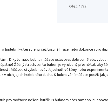
Obj.č. 1722
o hudebníky, terapie, příležitostné hráče nebo dokonce i pro děti
tům. Díky tomuto bubnu můžete oslavovat dobrou náladu, vybubnova
ít špatně? Žádný strach, tento buben je vyrobený přesně tak, aby 
olností. Můžete si vybubnovávat jednotlivé tóny nebo experiment
k v nich jejich hudebního ducha. K bubnování můžete použít jak jen 
pruh pro možnost nošení kufříku s bubnem přes rameno, bubnovací p