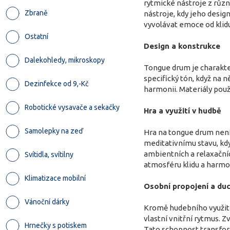
rytmické nástroje z různ
Zbraně
nástroje, kdy jeho desi
vyvolávat emoce od klidu
Ostatní
Design a konstrukce
Dalekohledy, mikroskopy
Tongue drum je charakter
specifický tón, když na 
Dezinfekce od 9,-Kč
harmonii. Materiály použi
Robotické vysavače a sekačky
Hra a využití v hudbě
Samolepky na zeď
Hra na tongue drum není 
meditativnímu stavu, kdy
ambientních a relaxačníc
Svítidla, svítilny
atmosféru klidu a harmo
Klimatizace mobilní
Osobní propojení a du
Vánoční dárky
Kromě hudebního využití
vlastní vnitřní rytmus. 
Hrnečky s potiskem
Tato schopnost transfor