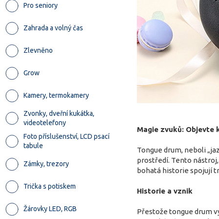
Pro seniory
Zahrada a volný čas
Zlevněno
Grow
Kamery, termokamery
Zvonky, dveřní kukátka,
videotelefony
Magie zvuků: Objevte 
Foto příslušenství, LCD psací
tabule
Tongue drum, neboli „ja
prostředí. Tento nástroj
Zámky, trezory
bohatá historie spojují 
Trička s potiskem
Historie a vznik
Žárovky LED, RGB
Přestože tongue drum vyp