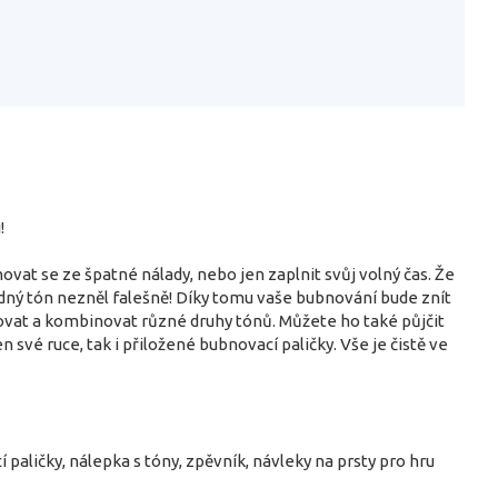
!
t se ze špatné nálady, nebo jen zaplnit svůj volný čas. Že
žádný tón nezněl falešně! Díky tomu vaše bubnování bude znít
ovat a kombinovat různé druhy tónů. Můžete ho také půjčit
své ruce, tak i přiložené bubnovací paličky. Vše je čistě ve
aličky, nálepka s tóny, zpěvník, návleky na prsty pro hru