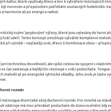
ých kultur, které využívaly dřevo a kov k vytváření rezonujících tó
gn byl inovován a přizpůsoben potřebám současných hudebníků. Ka
 a harmonie až po energii a radost.
istický svými 'jazykovými' výřezy, které jsou vytesány do horní plo
něj hráč udeří. Tento koncept umožňuje vytvářet komplexní melodie
té při výrobě – nejčastěji ocel, dřevo či kombinace obou – přispíva
jen technickou dovedností, ale spíše cestou ke spojení s vlastním 
 se čas zastavuje a každý tón rezonuje v srdci posluchače. Tongue
h melodií až po energické rytmické skladby. Jeho zvuk je často vyu
nie.
chovní rozměr
 má tongue drum také silný duchovní rozměr. Pro mnohé se stává 
Zvuk nástroje má moc přenášet posluchače do stavu uvolnění, kdy s
mace a hlubokého emocionálního prožitku je jedním z hlavních dů