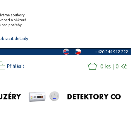
žíváme soubory
ěvnosti a některé
vě pro potřeby
obrazit detaily
+420 244 912 222
0 ks | 0 Kč
Přihlásit