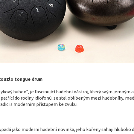
kouzlo tongue drum
zykový buben“, je fascinující hudební nástroj, který svým jemný
, patřící do rodiny idiofonů, se stal oblíbeným mezi hudebníky, med
tradici s moderním přístupem ke zvuku.
adá jako moderní hudební novinka, jeho kořeny sahají hluboko do d