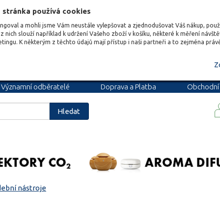
 stránka používá cookies
ungoval a mohli jsme Vám neustále vylepšovat a zjednodušovat Váš nákup, pou
z nich slouží například k udržení Vašeho zboží v košíku, některé k měření návšt
etingu. K některým z těchto údajů mají přístup i naši partneři a to zejména prá
Z
Významní odběratelé
Doprava a Platba
Obchodní
podmínky
Blog
Kariéra
Hledat
ební nástroje