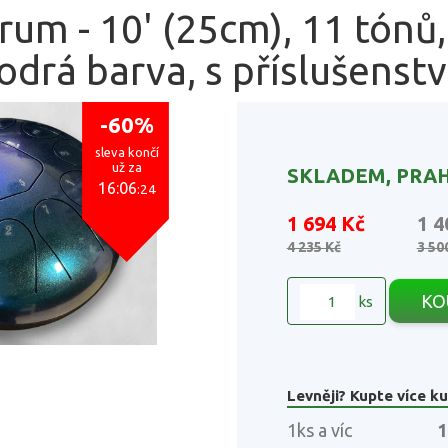
um - 10' (25cm), 11 tónů,
drá barva, s příslušenstv
-60%
sleva končí
už za
SKLADEM, PRAH
16:06
:23
1 694 Kč
1 4
4 235 Kč
3 50
KO
ks
Levněji? Kupte více ku
1ks a víc
1