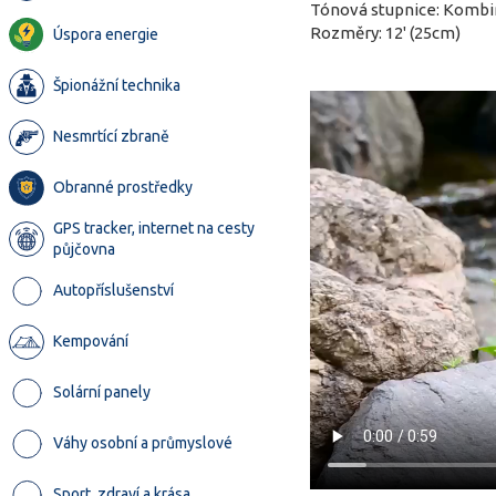
Tónová stupnice: Kombi
Rozměry: 12' (25cm)
Úspora energie
Špionážní technika
Nesmrtící zbraně
Obranné prostředky
GPS tracker, internet na cesty
půjčovna
Autopříslušenství
Kempování
Solární panely
Váhy osobní a průmyslové
Sport, zdraví a krása