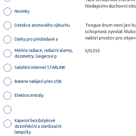
hledajícími duchovní obo
Novinky
Tongue drum není jen hud
Detekce atomového výbuchu
schopnost vyvolat hlubok
nabízí prostor pro objev
Dárky pro předvídavé a
Měřiče radiace, radiační alarmy,
5/0.255
dozimetry, Geigerovi p
Satelitní internet STARLINK
Baterie nabíjecí přes USB
Elektrocentrály
Kapesní bezdotykové
dezinfekční a sterilizační
lampičky