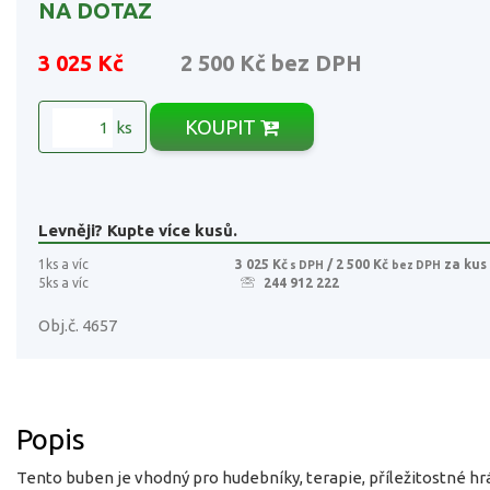
NA DOTAZ
3 025 Kč
2 500 Kč
bez DPH
KOUPIT
ks
Levněji? Kupte více kusů.
1ks a víc
3 025 Kč
/ 2 500 Kč
za kus
s DPH
bez DPH
5ks a víc
244 912 222
Obj.č. 4657
Popis
Tento buben je vhodný pro hudebníky, terapie, příležitostné hr