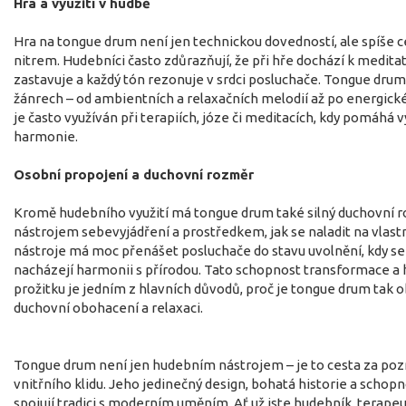
Hra a využití v hudbě
Hra na tongue drum není jen technickou dovedností, ale spíše c
nitrem. Hudebníci často zdůrazňují, že při hře dochází k meditat
zastavuje a každý tón rezonuje v srdci posluchače. Tongue drum
žánrech – od ambientních a relaxačních melodií až po energick
je často využíván při terapiích, józe či meditacích, kdy pomáhá 
harmonie.
Osobní propojení a duchovní rozměr
Kromě hudebního využití má tongue drum také silný duchovní 
nástrojem sebevyjádření a prostředkem, jak se naladit na vlastn
nástroje má moc přenášet posluchače do stavu uvolnění, kdy se
nacházejí harmonii s přírodou. Tato schopnost transformace 
prožitku je jedním z hlavních důvodů, proč je tongue drum tak o
duchovní obohacení a relaxaci.
Tongue drum není jen hudebním nástrojem – je to cesta za po
vnitřního klidu. Jeho jedinečný design, bohatá historie a schop
spojují tradici s moderním uměním. Ať už jste hudebník, terape