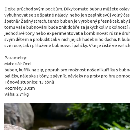
Dejte průchod svým pocitům. Díky tomuto bubnu můžete oslav
vybubnovat se ze špatné nálady, nebo jen zaplnit svůj volný čas. 
špatně? Žádný strach, tento buben je vyrobený přesně tak, aby 
tomu vaše bubnování bude znít dobře za jakýchkoliv okolností
jednotlivé tóny nebo experimentovat a kombinovat různé druhy
svým dětem a probudit tak v nich jejich hudebního ducha. K bub
své ruce, tak i přiložené bubnovací paličky. Vše je čistě ve vašic
Parametry:
Materiál: Ocel
buben, kufřík na zip, popruh pro možnost nošení kufříku s bu
paličky, nálepka s tóny, zpěvník, návleky na prsty pro hru pomoc
Tónová stupnice: 13 tónů
Rozměry: 30cm
Váha: 2,71kg