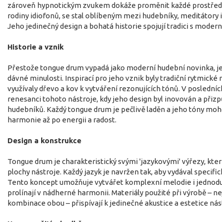
zároveň hypnotickým zvukem dokáže proměnit každé prostředí. 
rodiny idiofonů, se stal oblíbeným mezi hudebníky, meditátory i
Jeho jedinečný design a bohatá historie spojují tradici s mode
Historie a vznik
Přestože tongue drum vypadá jako moderní hudební novinka, je
dávné minulosti. Inspirací pro jeho vznik byly tradiční rytmické 
využívaly dřevo a kov k vytváření rezonujících tónů. V posledníc
renesanci tohoto nástroje, kdy jeho design byl inovován a př
hudebníků. Každý tongue drum je pečlivě laděn a jeho tóny moh
harmonie až po energii a radost.
Design a konstrukce
Tongue drum je charakteristický svými 'jazykovými' výřezy, kter
plochy nástroje. Každý jazyk je navržen tak, aby vydával specifick
Tento koncept umožňuje vytvářet komplexní melodie i jednodu
prolínají v nádherné harmonii. Materiály použité při výrobě – nej
kombinace obou – přispívají k jedinečné akustice a estetice nás