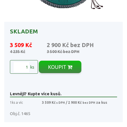
SKLADEM
3 509 Kč
2 900 Kč
bez DPH
4 235 Kč
3 500 Kč
bez DPH
KOUPIT
ks
Levněji? Kupte více kusů.
1ks a víc
3 509 Kč
/ 2 900 Kč
za kus
s DPH
bez DPH
Obj.č. 1465