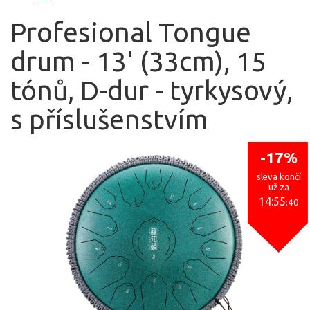
Profesional Tongue
drum - 13' (33cm), 15
tónů, D-dur - tyrkysový,
s příslušenstvím
-17%
sleva končí
už za
14:55
:40