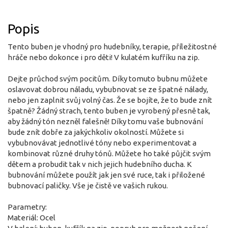
Popis
Tento buben je vhodný pro hudebníky, terapie, příležitostné
hráče nebo dokonce i pro děti! V kulatém kufříku na zip.
Dejte průchod svým pocitům. Díky tomuto bubnu můžete
oslavovat dobrou náladu, vybubnovat se ze špatné nálady,
nebo jen zaplnit svůj volný čas. Že se bojíte, že to bude znít
špatně? Žádný strach, tento buben je vyrobený přesně tak,
aby žádný tón nezněl falešně! Díky tomu vaše bubnování
bude znít dobře za jakýchkoliv okolností. Můžete si
vybubnovávat jednotlivé tóny nebo experimentovat a
kombinovat různé druhy tónů. Můžete ho také půjčit svým
dětem a probudit tak v nich jejich hudebního ducha. K
bubnování můžete použít jak jen své ruce, tak i přiložené
bubnovací paličky. Vše je čistě ve vašich rukou.
Parametry:
Materiál: Ocel