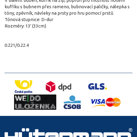
V balení: buben, kufřík na zip, popruh pro možnost nošení
kufříku s bubnem přes rameno, bubnovací paličky, nálepka s
tóny, zpěvník, návleky na prsty pro hru pomocí prstů
Tónová stupnice: D-dur
Rozměry: 13' (33cm)
0.221/0.22.4