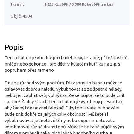
1ks a víc
4 235 Kč
/ 3 500 Kč
za kus
s DPH
bez DPH
Obj.č. 4604
Popis
Tento buben je vhodný pro hudebníky, terapie, příležitostné
hráče nebo dokonce i pro děti! V kulatém kufříku na zip, s
popruhem přes rameno.
Dejte průchod svým pocitům. Díky tomuto bubnu můžete
oslavovat dobrou náladu, vybubnovat se ze špatné nálady,
nebo jen zaplnit svůj volný čas. Že se bojíte, že to bude znít
špatně? Žádný strach, tento buben je vyrobený přesně tak,
aby žádný tón nezněl falešně! Díky tomu vaše bubnování
bude znít dobře za jakýchkoliv okolností. Můžete si
vybubnovávat jednotlivé tóny nebo experimentovat a
kombinovat různé druhy tónů. Můžete ho také půjčit svým
dětem a probudit tak v nich jejich hudebního ducha. K