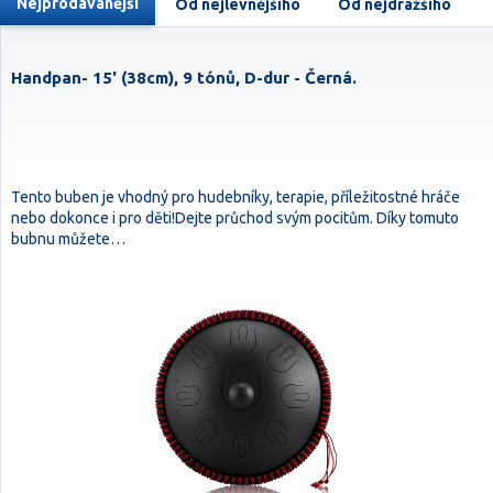
Nejprodávanější
Od nejlevnějšího
Od nejdražšího
Handpan- 15' (38cm), 9 tónů, D-dur - Černá.
Tento buben je vhodný pro hudebníky, terapie, příležitostné hráče
nebo dokonce i pro děti!Dejte průchod svým pocitům. Díky tomuto
bubnu můžete…