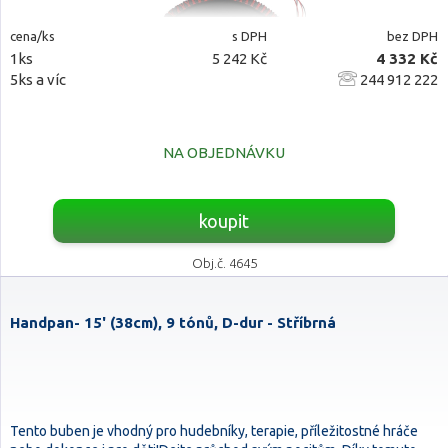
cena/ks
s DPH
bez DPH
1ks
5 242 Kč
4 332 Kč
5ks a víc
244 912 222
NA OBJEDNÁVKU
koupit
Obj.č. 4645
Handpan- 15' (38cm), 9 tónů, D-dur - Stříbrná
Tento buben je vhodný pro hudebníky, terapie, příležitostné hráče