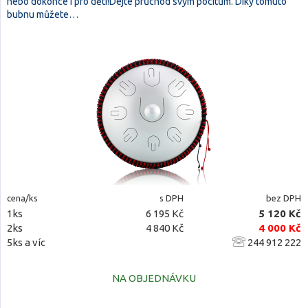
nebo dokonce i pro děti!Dejte průchod svým pocitům. Díky tomuto
bubnu můžete…
cena/ks
s DPH
bez DPH
1ks
6 195 Kč
5 120 Kč
2ks
4 840 Kč
4 000 Kč
5ks a víc
244 912 222
NA OBJEDNÁVKU