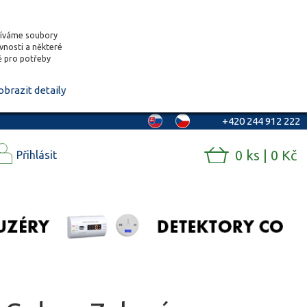
žíváme soubory
ěvnosti a některé
vě pro potřeby
obrazit detaily
+420 244 912 222
0 ks | 0 Kč
Přihlásit