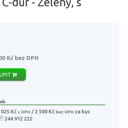
C-dur - Zelený, s
00 Kč
bez DPH
UPIT
sů.
 025 Kč
/ 2 500 Kč
za kus
s DPH
bez DPH
244 912 222