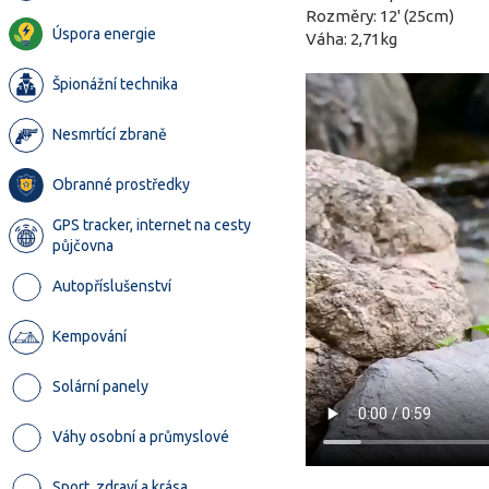
Rozměry: 12' (25cm)
Úspora energie
Váha: 2,71kg
Špionážní technika
Nesmrtící zbraně
Obranné prostředky
GPS tracker, internet na cesty
půjčovna
Autopříslušenství
Kempování
Solární panely
Váhy osobní a průmyslové
Sport, zdraví a krása