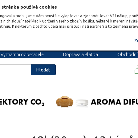
 stránka používá cookies
ungoval a mohli jsme Vám neustále vylepšovat a zjednodušovat Váš nákup, pou
z nich slouží například k udržení Vašeho zboží v košíku, některé k měření návšt
etingu. K některým z těchto údajů mají přístup i naši partneři a to zejména prá
Z
Významní odběratelé
Doprava a Platba
Obchodní
podmínky
Blog
Kariéra
Hledat