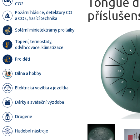
Tongue dr
CO2
příslušen
Požární hlásiče, detektory CO
a CO2, hasící technika
Solární minielektrárny pro laiky
Topení, termostaty,
odvlhčovače, klimatizace
Pro děti
Dílna a hobby
Elektrická vozítka a jezdítka
Dárky a sváteční výzdoba
Drogerie
Hudební nástroje