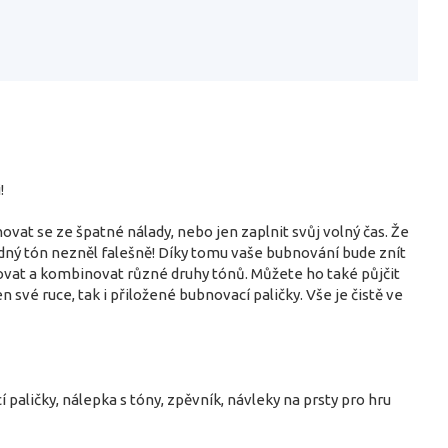
!
t se ze špatné nálady, nebo jen zaplnit svůj volný čas. Že
žádný tón nezněl falešně! Díky tomu vaše bubnování bude znít
ovat a kombinovat různé druhy tónů. Můžete ho také půjčit
své ruce, tak i přiložené bubnovací paličky. Vše je čistě ve
aličky, nálepka s tóny, zpěvník, návleky na prsty pro hru