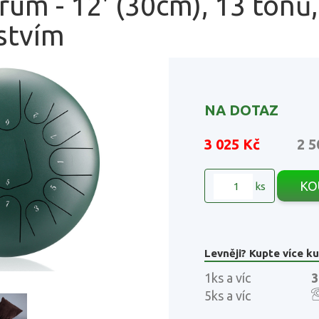
um - 12' (30cm), 13 tónů, 
stvím
NA DOTAZ
3 025 Kč
2 5
KO
ks
Levněji? Kupte více ku
1ks a víc
3
5ks a víc