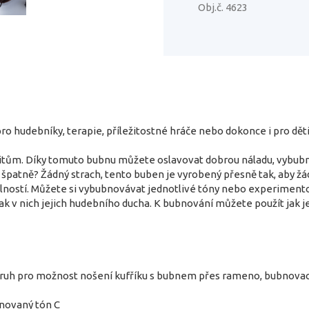
Obj.č. 4623
o hudebníky, terapie, příležitostné hráče nebo dokonce i pro děti
tům. Díky tomuto bubnu můžete oslavovat dobrou náladu, vybubnova
ít špatně? Žádný strach, tento buben je vyrobený přesně tak, aby 
olností. Můžete si vybubnovávat jednotlivé tóny nebo experiment
k v nich jejich hudebního ducha. K bubnování můžete použít jak jen 
pruh pro možnost nošení kufříku s bubnem přes rameno, bubnovací p
novaný tón C