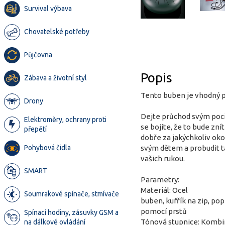
Survival výbava
Chovatelské potřeby
Půjčovna
Popis
Zábava a životní styl
Tento buben je vhodný pr
Drony
Dejte průchod svým poci
Elektroměry, ochrany proti
se bojíte, že to bude zn
přepětí
dobře za jakýchkoliv ok
Pohybová čidla
svým dětem a probudit ta
vašich rukou.
SMART
Parametry:
Materiál: Ocel
Soumrakové spínače, stmívače
buben, kufřík na zip, po
pomocí prstů
Spínací hodiny, zásuvky GSM a
Tónová stupnice: Kombi
na dálkové ovládání