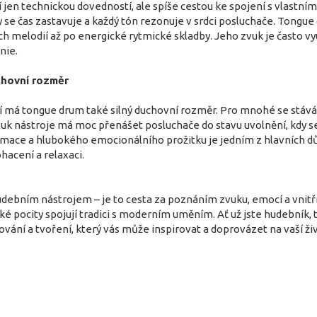
jen technickou dovedností, ale spíše cestou ke spojení s vlastním 
 se čas zastavuje a každý tón rezonuje v srdci posluchače. Tongue
h melodií až po energické rytmické skladby. Jeho zvuk je často vyu
nie.
chovní rozměr
 má tongue drum také silný duchovní rozměr. Pro mnohé se stává 
Zvuk nástroje má moc přenášet posluchače do stavu uvolnění, kdy s
mace a hlubokého emocionálního prožitku je jedním z hlavních dů
hacení a relaxaci.
ebním nástrojem – je to cesta za poznáním zvuku, emocí a vnitřní
é pocity spojují tradici s moderním uměním. Ať už jste hudebník,
ování a tvoření, který vás může inspirovat a doprovázet na vaší živ