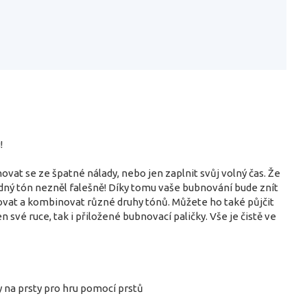
!
t se ze špatné nálady, nebo jen zaplnit svůj volný čas. Že
žádný tón nezněl falešně! Díky tomu vaše bubnování bude znít
ovat a kombinovat různé druhy tónů. Můžete ho také půjčit
své ruce, tak i přiložené bubnovací paličky. Vše je čistě ve
y na prsty pro hru pomocí prstů