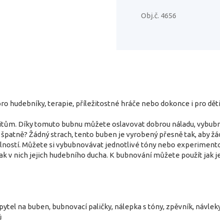
Obj.č. 4656
o hudebníky, terapie, příležitostné hráče nebo dokonce i pro děti
tům. Díky tomuto bubnu můžete oslavovat dobrou náladu, vybubnova
ít špatně? Žádný strach, tento buben je vyrobený přesně tak, aby 
olností. Můžete si vybubnovávat jednotlivé tóny nebo experiment
k v nich jejich hudebního ducha. K bubnování můžete použít jak jen 
 pytel na buben, bubnovací paličky, nálepka s tóny, zpěvník, návlek
ů