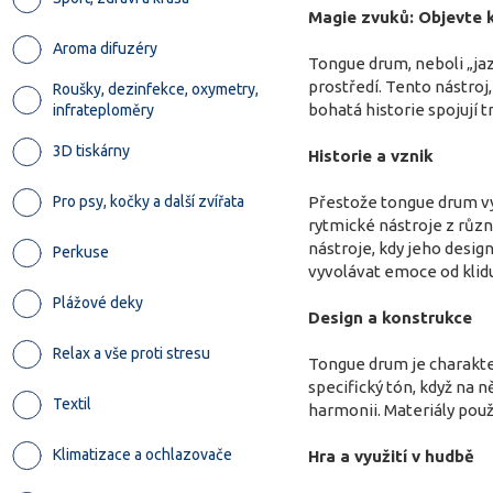
Magie zvuků: Objevte 
Aroma difuzéry
Tongue drum, neboli „ja
prostředí. Tento nástroj
Roušky, dezinfekce, oxymetry,
bohatá historie spojují 
infrateploměry
3D tiskárny
Historie a vznik
Pro psy, kočky a další zvířata
Přestože tongue drum vyp
rytmické nástroje z různ
nástroje, kdy jeho desi
Perkuse
vyvolávat emoce od klidu
Plážové deky
Design a konstrukce
Relax a vše proti stresu
Tongue drum je charakter
specifický tón, když na 
Textil
harmonii. Materiály použi
Klimatizace a ochlazovače
Hra a využití v hudbě