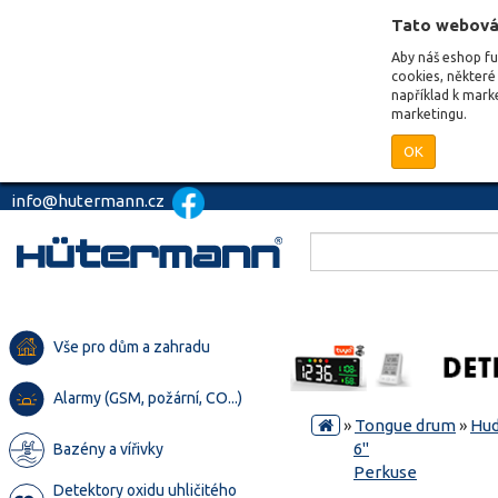
Tato webová
Aby náš eshop f
cookies, některé 
například k mark
marketingu.
OK
info@hutermann.cz
Vše pro dům a zahradu
Alarmy (GSM, požární, CO...)
»
Tongue drum
»
Hud
6"
Bazény a vířivky
Perkuse
Detektory oxidu uhličitého