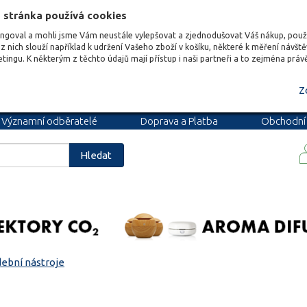
 stránka používá cookies
ungoval a mohli jsme Vám neustále vylepšovat a zjednodušovat Váš nákup, pou
z nich slouží například k udržení Vašeho zboží v košíku, některé k měření návšt
etingu. K některým z těchto údajů mají přístup i naši partneři a to zejména prá
Z
Významní odběratelé
Doprava a Platba
Obchodní
podmínky
Blog
Kariéra
Hledat
ební nástroje