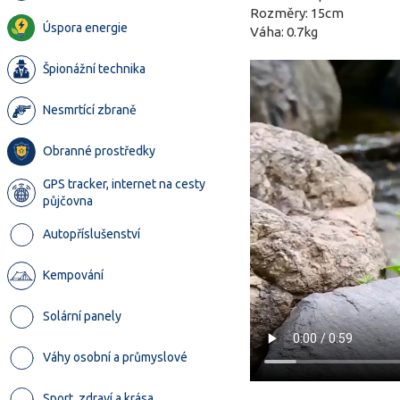
Rozměry: 15cm
Úspora energie
Váha: 0.7kg
Špionážní technika
Nesmrtící zbraně
Obranné prostředky
GPS tracker, internet na cesty
půjčovna
Autopříslušenství
Kempování
Solární panely
Váhy osobní a průmyslové
Sport, zdraví a krása