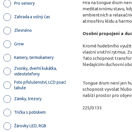
Hra na tongue drum není 
Pro seniory
meditativnímu stavu, kdy
ambientních a relaxačníc
Zahrada a volný čas
atmosféru klidu a harmo
Zlevněno
Osobní propojení a du
Grow
Kromě hudebního využití
vlastní vnitřní rytmus. 
Kamery, termokamery
Tato schopnost transfor
hledajícími duchovní obo
Zvonky, dveřní kukátka,
videotelefony
Foto příslušenství, LCD psací
Tongue drum není jen hud
tabule
schopnost vyvolat hlubok
nabízí prostor pro objev
Zámky, trezory
225/0.135
Trička s potiskem
Žárovky LED, RGB