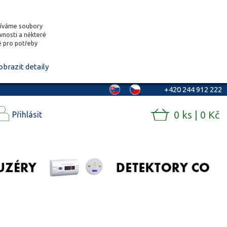
žíváme soubory
ěvnosti a některé
vě pro potřeby
obrazit detaily
+420 244 912 222
0 ks | 0 Kč
Přihlásit