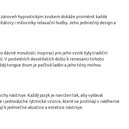
m a zároveň hypnotickým zvukem dokáže proměnit každé
itátory i milovníky relaxační hudby. Jeho jedinečný design a
ávné minulosti. Inspirací pro jeho vznik byly tradiční
nů. V posledních desetiletích došlo k renesanci tohoto
ždý tongue drum je pečlivě laděn a jeho tóny mohou
chy nástroje. Každý jazyk je navržen tak, aby vydával
 i jednoduché rytmické vzorce, které se prolínají v nádherné
jí k jedinečné akustice a estetice nástroje.