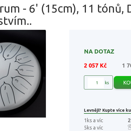
um - 6' (15cm), 11 tónů, D-
stvím..
NA DOTAZ
2 057 Kč
1 7
KO
ks
Levněji? Kupte více ku
1ks a víc
2
5ks a víc