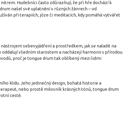
nitrem. Hudebníci často zdůrazňují, že při hře dochází k
 drum našel své uplatnění v různých žánrech – od
žíván při terapiích, józe či meditacích, kdy pomáhá vytvářet
nástrojem sebevyjádření a prostředkem, jak se naladit na
e oddalují všedním starostem a nacházejí harmonii s přírodou.
vodů, proč je tongue drum tak oblíbený mezi lidmi
ho klidu. Jeho jedinečný design, bohatá historie a
 terapeut, nebo prostě milovník krásných tónů, tongue drum
otní cestě.