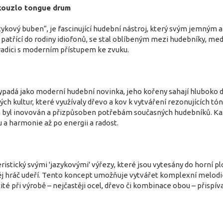
kouzlo tongue drum
zykový buben“, je fascinující hudební nástroj, který svým jemný
, patřící do rodiny idiofonů, se stal oblíbeným mezi hudebníky, med
tradici s moderním přístupem ke zvuku.
adá jako moderní hudební novinka, jeho kořeny sahají hluboko do d
ých kultur, které využívaly dřevo a kov k vytváření rezonujících tó
gn byl inovován a přizpůsoben potřebám současných hudebníků. Ka
 a harmonie až po energii a radost.
istický svými 'jazykovými' výřezy, které jsou vytesány do horní plo
něj hráč udeří. Tento koncept umožňuje vytvářet komplexní melodie
té při výrobě – nejčastěji ocel, dřevo či kombinace obou – přispíva