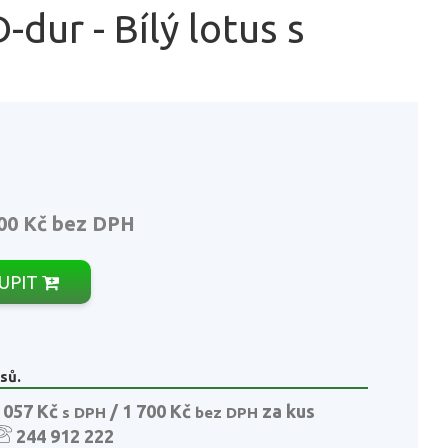
dur - Bílý lotus s
00 Kč
bez DPH
UPIT
sů.
 057 Kč
/ 1 700 Kč
za kus
s DPH
bez DPH
244 912 222