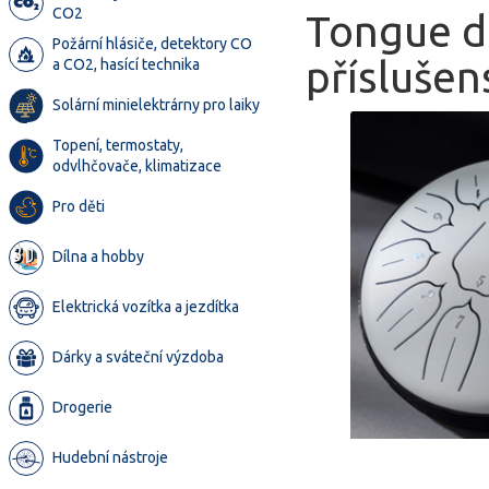
CO2
Tongue dr
Požární hlásiče, detektory CO
příslušen
a CO2, hasící technika
Solární minielektrárny pro laiky
Topení, termostaty,
odvlhčovače, klimatizace
Pro děti
Dílna a hobby
Elektrická vozítka a jezdítka
Dárky a sváteční výzdoba
Drogerie
Hudební nástroje