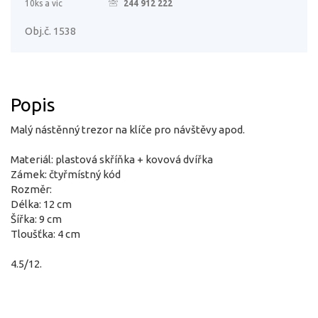
10ks a víc
244 912 222
Obj.č. 1538
Popis
Malý nástěnný trezor na klíče pro návštěvy apod.
Materiál: plastová skříňka + kovová dvířka
Zámek: čtyřmístný kód
Rozměr:
Délka: 12 cm
Šířka: 9 cm
Tloušťka: 4 cm
4.5/12.