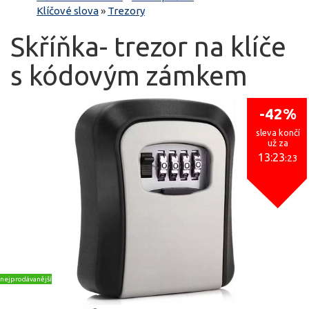
Klíčové slova
»
Trezory
Skříňka- trezor na klíče
s kódovým zámkem
-42%
sleva končí
už za
13:23
:23
nejprodávanější