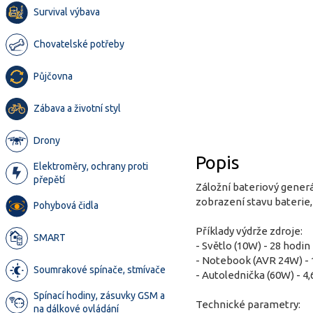
Survival výbava
Chovatelské potřeby
Půjčovna
Zábava a životní styl
Drony
Popis
Elektroměry, ochrany proti
přepětí
Záložní bateriový generá
zobrazení stavu baterie,
Pohybová čidla
Příklady výdrže zdroje:
SMART
- Světlo (10W) - 28 hodin
- Notebook (AVR 24W) - 
Soumrakové spínače, stmívače
- Autolednička (60W) - 4,
Spínací hodiny, zásuvky GSM a
Technické parametry:
na dálkové ovládání