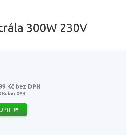
trála 300W 230V
99 Kč
bez DPH
0 Kč
bez DPH
UPIT