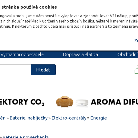
 stránka používá cookies
ungoval a mohli jsme Vám neustále vylepšovat a zjednodušovat Váš nákup, pou
z nich slouží například k udržení Vašeho zboží v košíku, některé k měření návšt
etingu. K některým z těchto údajů mají přístup i naši partneři a to zejména prá
Z
Významní odběratelé
Doprava a Platba
Obchodní
podmínky
Blog
Kariéra
Hledat
zén
»
Baterie, nabíječky
»
Elektro-centrály
»
Energie
»
Baterie a powerbanky