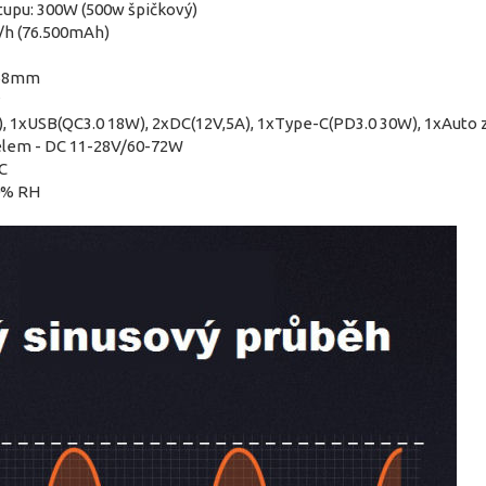
tupu: 300W (500w špičkový)
W/h (76.500mAh)
 168mm
A), 1xUSB(QC3.0 18W), 2xDC(12V,5A), 1xType-C(PD3.0 30W), 1xAuto
nelem - DC 11-28V/60-72W
°C
90% RH