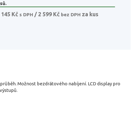
sů.
 145 Kč
/ 2 599 Kč
za kus
s DPH
bez DPH
 průběh. Možnost bezdrátového nabíjení. LCD display pro
 výstupů.