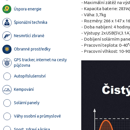
- Maximální zátěž na výs
- Kapacita baterie: 283
Úspora energie
- Váha: 3,7kg
- Rozměry: 266 x 147 x
Špionážní technika
- Doba nabíjení: 4 hodiny
- Výstupy: 2xUSB(5V,3.1
Nesmrtící zbraně
- Dobíjení solárním pa
- Pracovní teplota: 0-40
Obranné prostředky
- Pracovní vlhkost: 10-
GPS tracker, internet na cesty
půjčovna
Autopříslušenství
Kempování
Solární panely
Váhy osobní a průmyslové
Sport, zdraví a krása