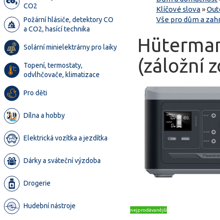
CO2
Klíčové slova
»
Out
Vše pro dům a zah
Požární hlásiče, detektory CO
a CO2, hasící technika
Hüterman
Solární minielektrárny pro laiky
(záložní 
Topení, termostaty,
odvlhčovače, klimatizace
Pro děti
Dílna a hobby
Elektrická vozítka a jezdítka
Dárky a sváteční výzdoba
Drogerie
Hudební nástroje
nejprodávanější