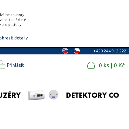
žíváme soubory
ěvnosti a některé
vě pro potřeby
obrazit detaily
+420 244 912 222
0 ks | 0 Kč
Přihlásit