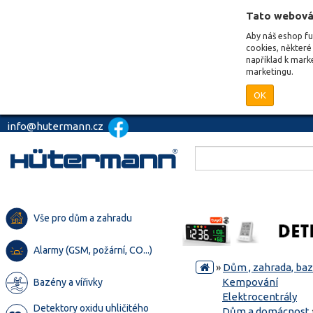
Tato webová
Aby náš eshop f
cookies, některé 
například k mark
marketingu.
OK
info@hutermann.cz
Vše pro dům a zahradu
Alarmy (GSM, požární, CO...)
»
Dům , zahrada, ba
Kempování
Bazény a vířivky
Elektrocentrály
Detektory oxidu uhličitého
Dům a domácnost