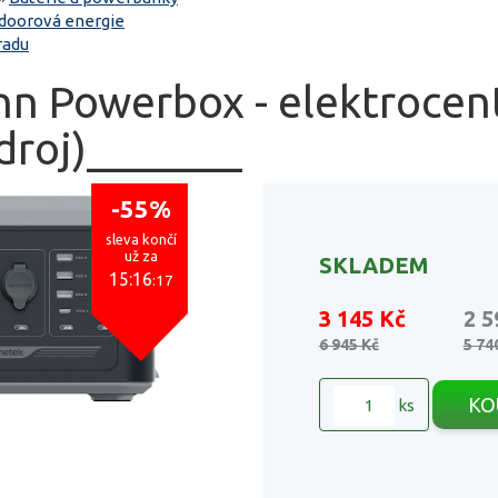
doorová energie
radu
n Powerbox - elektrocen
zdroj)_______
-55%
sleva končí
už za
SKLADEM
15:16
:16
3 145 Kč
2 5
6 945 Kč
5 74
KO
ks