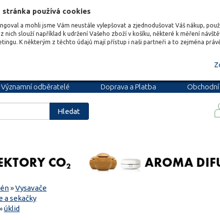
 stránka používá cookies
ungoval a mohli jsme Vám neustále vylepšovat a zjednodušovat Váš nákup, pou
z nich slouží například k udržení Vašeho zboží v košíku, některé k měření návšt
etingu. K některým z těchto údajů mají přístup i naši partneři a to zejména prá
Z
Významní odběratelé
Doprava a Platba
Obchodní
podmínky
Blog
Kariéra
Hledat
zén
»
Vysavače
e a sekačky
»
úklid