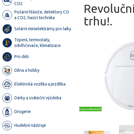
CO2
Revoluční
Požární hlásiče, detektory CO
trhu!.
a CO2, hasící technika
Solární minielektrárny pro laiky
Topení, termostaty,
odvlhčovače, klimatizace
Pro děti
Dílna a hobby
Elektrická vozítka a jezdítka
Dárky a sváteční výzdoba
nejprodávanější
Drogerie
Hudební nástroje