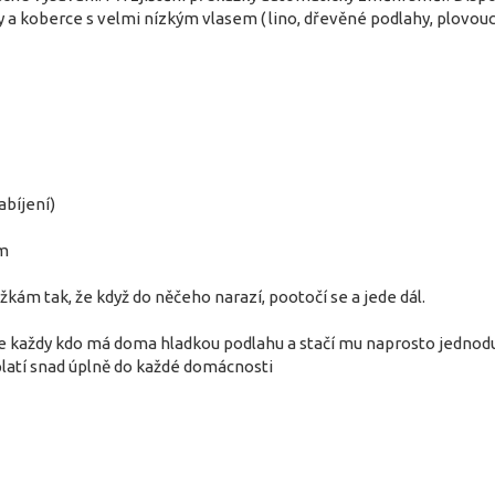
y a koberce s velmi nízkým vlasem ( lino, dřevěné podlahy, plovouc
abíjení)
m
kám tak, že když do něčeho narazí, pootočí se a jede dál.
e každy kdo má doma hladkou podlahu a stačí mu naprosto jednoduše
platí snad úplně do každé domácnosti