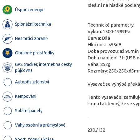
Ideální na hladké podlah
Úspora energie
Špionážní technika
Technické parametry:
Výkon: 1500-1999Pa
Barva: Bílá
Nesmrtící zbraně
Hlučnost: <55dB
Doba provozu: až 90min
Obranné prostředky
Doba nabíjení: 3h (USB n
Váha: 852g
GPS tracker, internet na cesty
půjčovna
Rozměry: 250x250x65m
Autopříslušenství
Vysavač se vyhýbá překáž
Kempování
Tento vysavač si zamiluj
tomu tak levný, že se vy
Solární panely
.
Váhy osobní a průmyslové
230./132
Sport, zdraví a krása