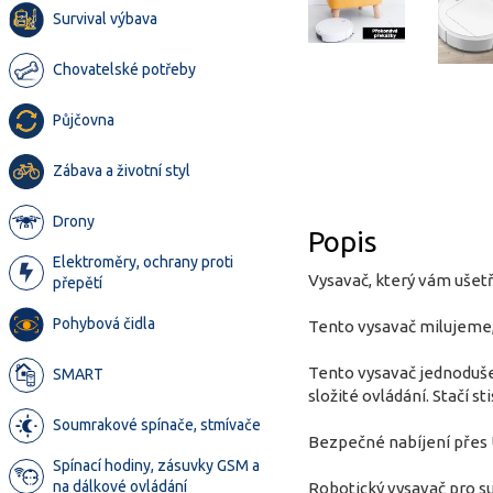
Survival výbava
Chovatelské potřeby
Půjčovna
Zábava a životní styl
Drony
Popis
Elektroměry, ochrany proti
Vysavač, který vám ušetř
přepětí
Pohybová čidla
Tento vysavač milujeme, 
Tento vysavač jednoduše 
SMART
složité ovládání. Stačí s
Soumrakové spínače, stmívače
Bezpečné nabíjení přes
Spínací hodiny, zásuvky GSM a
na dálkové ovládání
Robotický vysavač pro su