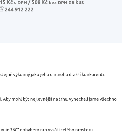
15 Kč
/ 508 Kč
za kus
s DPH
bez DPH
244 912 222
 stejně výkonný jako jeho o mnoho dražší konkurenti.
. Aby mohl být nejlevnější na trhu, vynechali jsme všechno
onuje 360° pohybem pro vysátí celého prostoru.