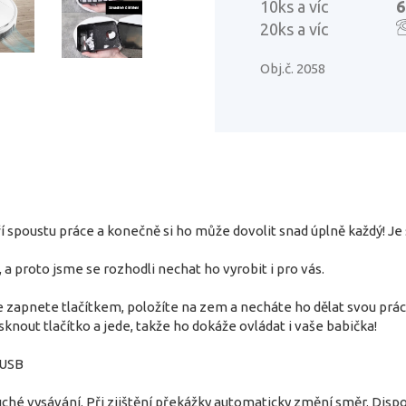
10ks a víc
6
20ks a víc
Obj.č. 2058
í spoustu práce a konečně si ho může dovolit snad úplně každý! Je
a proto jsme se rozhodli nechat ho vyrobit i pro vás.
zapnete tlačítkem, položíte na zem a necháte ho dělat svou práci
tisknout tlačítko a jede, takže ho dokáže ovládat i vaše babička!
 USB
ché vysávání. Při zjištění překážky automaticky změní směr. Disp