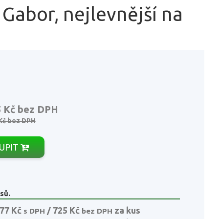
 Gabor, nejlevnější na
5 Kč
bez DPH
Kč
bez DPH
UPIT
sů.
77 Kč
/ 725 Kč
za kus
s DPH
bez DPH