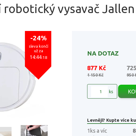
 robotický vysavač Jallen
-24%
sleva končí
už za
NA DOTAZ
14:44
:17
877 Kč
72
1 150 Kč
950 
KO
ks
Levněji? Kupte více ku
1ks a víc
8