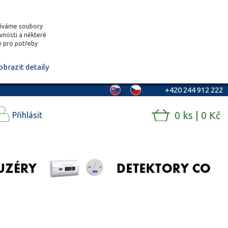
žíváme soubory
ěvnosti a některé
vě pro potřeby
obrazit detaily
+420 244 912 222
0 ks | 0 Kč
Přihlásit