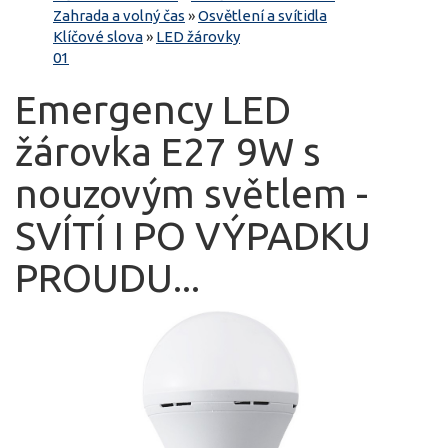
Zahrada a volný čas
»
Osvětlení a svítidla
Klíčové slova
»
LED žárovky
01
Emergency LED
žárovka E27 9W s
nouzovým světlem -
SVÍTÍ I PO VÝPADKU
PROUDU...