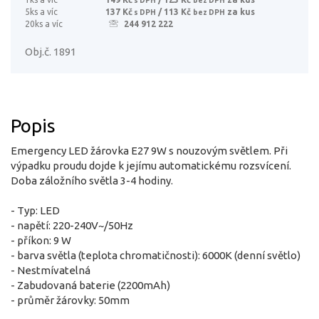
5ks a víc
137 Kč
/ 113 Kč
za kus
s DPH
bez DPH
20ks a víc
244 912 222
Obj.č. 1891
Popis
Emergency LED žárovka E27 9W s nouzovým světlem. Při
výpadku proudu dojde k jejímu automatickému rozsvícení.
Doba záložního světla 3-4 hodiny.
- Typ: LED
- napětí: 220-240V~/50Hz
- příkon: 9 W
- barva světla (teplota chromatičnosti): 6000K (denní světlo)
- Nestmívatelná
- Zabudovaná baterie (2200mAh)
- průměr žárovky: 50mm