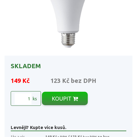
SKLADEM
149 Kč
123 Kč
bez DPH
KOUPIT
ks
Levněji? Kupte více kusů.
1ks a víc
149 Kč
/ 123 Kč
za kus
s DPH
bez DPH