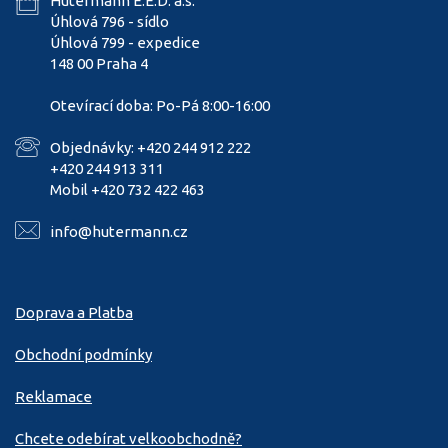
Hütermann E.E.D. a.s.
Úhlová 796 - sídlo
Úhlová 799 - expedice
148 00 Praha 4
Otevírací doba: Po-Pá 8:00-16:00
Objednávky: +420 244 912 222
+420 244 913 311
Mobil +420 732 422 463
info@hutermann.cz
Doprava a Platba
Obchodní podmínky
Reklamace
Chcete odebírat velkoobchodně?