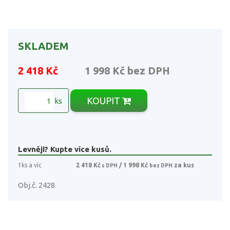
SKLADEM
2 418 Kč
1 998 Kč
bez DPH
KOUPIT
ks
Levněji? Kupte více kusů.
1ks a víc
2 418 Kč
/ 1 998 Kč
za kus
s DPH
bez DPH
Obj.č. 2428