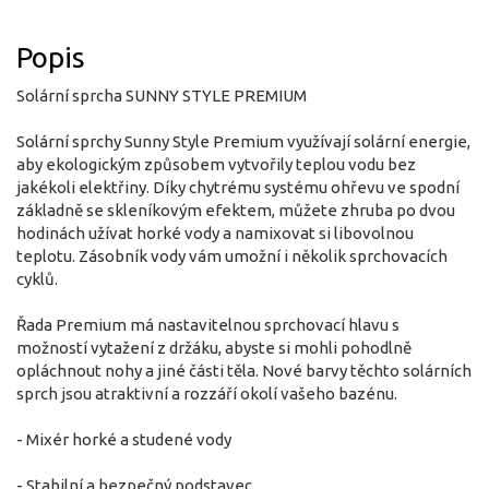
Popis
Solární sprcha SUNNY STYLE PREMIUM
Solární sprchy Sunny Style Premium využívají solární energie,
aby ekologickým způsobem vytvořily teplou vodu bez
jakékoli elektřiny. Díky chytrému systému ohřevu ve spodní
základně se skleníkovým efektem, můžete zhruba po dvou
hodinách užívat horké vody a namixovat si libovolnou
teplotu. Zásobník vody vám umožní i několik sprchovacích
cyklů.
Řada Premium má nastavitelnou sprchovací hlavu s
možností vytažení z držáku, abyste si mohli pohodlně
opláchnout nohy a jiné části těla. Nové barvy těchto solárních
sprch jsou atraktivní a rozzáří okolí vašeho bazénu.
- Mixér horké a studené vody
- Stabilní a bezpečný podstavec