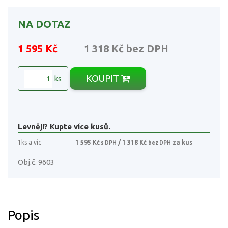
NA DOTAZ
1 595 Kč
1 318 Kč
bez DPH
KOUPIT
ks
Levněji? Kupte více kusů.
1ks a víc
1 595 Kč
/ 1 318 Kč
za kus
s DPH
bez DPH
Obj.č. 9603
Popis