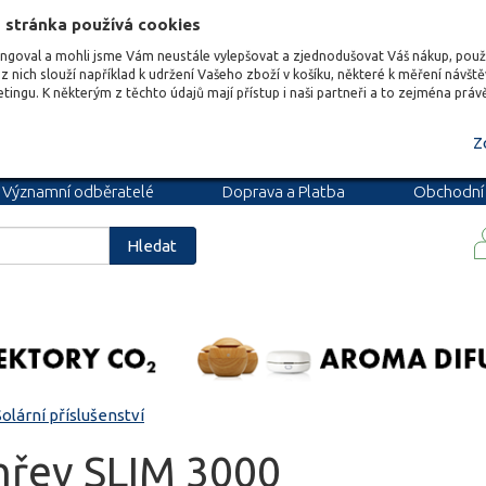
 stránka používá cookies
ungoval a mohli jsme Vám neustále vylepšovat a zjednodušovat Váš nákup, pou
z nich slouží například k udržení Vašeho zboží v košíku, některé k měření návšt
etingu. K některým z těchto údajů mají přístup i naši partneři a to zejména prá
Z
Významní odběratelé
Doprava a Platba
Obchodní
podmínky
Blog
Kariéra
Hledat
Solární příslušenství
hřev SLIM 3000