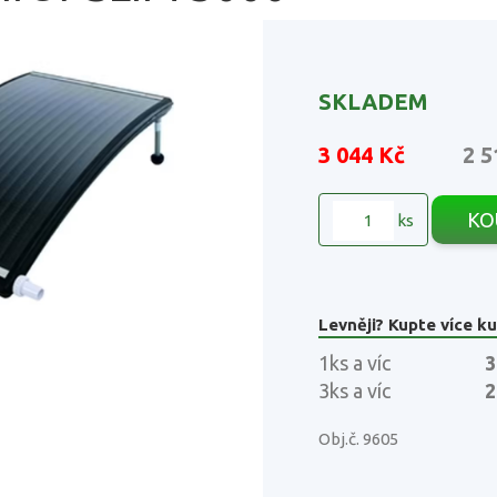
SKLADEM
3 044 Kč
2 5
KO
ks
Levněji? Kupte více ku
1ks a víc
3
3ks a víc
2
Obj.č. 9605