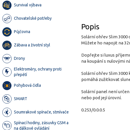
Survival výbava
Chovatelské potřeby
Popis
Půjčovna
Solární ohřev Slim 3000 
Můžete ho napojit na 3
Zábava a životní styl
Dopřejte si luxus příjem
Drony
na koupání s nulovými ná
Elektroměry, ochrany proti
Solární ohřev Slim 3000 
přepětí
pomáhá zužitkovat slune
Pohybová čidla
Solární panel není určen
nebo pod její úrovní.
SMART
0.253/0.0.0.5
Soumrakové spínače, stmívače
Spínací hodiny, zásuvky GSM a
na dálkové ovládání