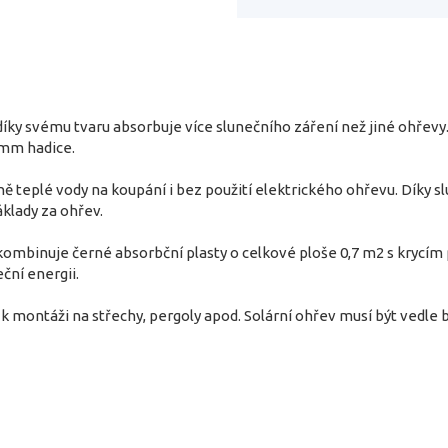
díky svému tvaru absorbuje více slunečního záření než jiné ohřev
2mm hadice.
ně teplé vody na koupání i bez použití elektrického ohřevu. Díky sl
klady za ohřev.
kombinuje černé absorbční plasty o celkové ploše 0,7 m2 s krycím 
ční energii.
 k montáži na střechy, pergoly apod. Solární ohřev musí být vedle b