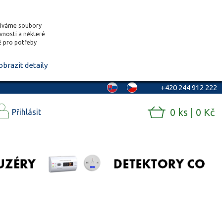
žíváme soubory
ěvnosti a některé
vě pro potřeby
obrazit detaily
+420 244 912 222
0 ks | 0 Kč
Přihlásit