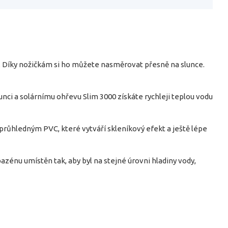
y. Díky nožičkám si ho můžete nasměrovat přesně na slunce.
unci a solárnímu ohřevu Slim 3000 získáte rychleji teplou vodu
průhledným PVC, které vytváří skleníkový efekt a ještě lépe
azénu umístěn tak, aby byl na stejné úrovni hladiny vody,