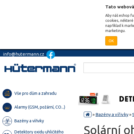
Tato webová
Aby náš eshop f
cookies, některé 
například k mark
marketingu.
OK
info@hutermann.cz
Vše pro dům a zahradu
Alarmy (GSM, požární, CO...)
»
Bazény a vířivky
»
Bazény a vířivky
Solární o
Detektory oxidu uhličitého