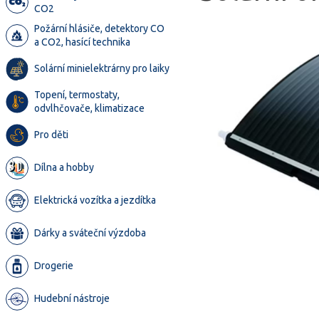
CO2
Požární hlásiče, detektory CO
a CO2, hasící technika
Solární minielektrárny pro laiky
Topení, termostaty,
odvlhčovače, klimatizace
Pro děti
Dílna a hobby
Elektrická vozítka a jezdítka
Dárky a sváteční výzdoba
Drogerie
Hudební nástroje