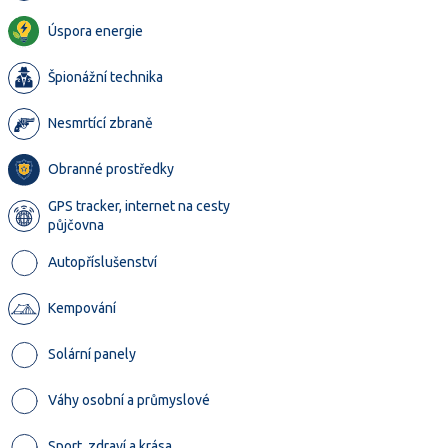
Úspora energie
Špionážní technika
Nesmrtící zbraně
Obranné prostředky
GPS tracker, internet na cesty
půjčovna
Autopříslušenství
Kempování
Solární panely
Váhy osobní a průmyslové
Sport, zdraví a krása