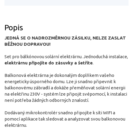
Popis
JEDNÁ SE O NADROZMĚRNOU ZÁSILKU, NELZE ZASLAT
BĚŽNOU DOPRAVOU!
Set pro bálkónovou solární elektrárnu. Jednoduchá instalace,
elektrárnu připojíte do zásuvky a šetříte
.
Balkonová elektrárna je dokonalým doplňkem vašeho
energeticky úsporného domu. Lze ji snadno připevnit k
balkonovému zábradlí a dokáže přeměňovat solární energii
na elektřinu 230V - systém lze připojit svépomocí, k instalaci
není potřeba žádných odborných znalostí.
Dodávaný mikrokontrolér snadno připojíte k síti WIFI a
pomocí aplikace tak sledovat a analyzovat svou balkonovou
elektrárnu.