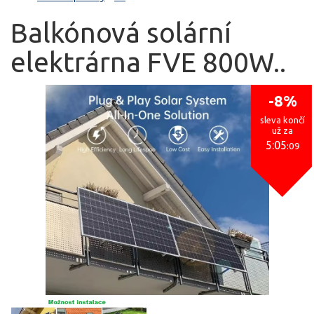
Balkónová solární
elektrárna FVE 800W..
-8%
sleva končí
už za
5:05
:09