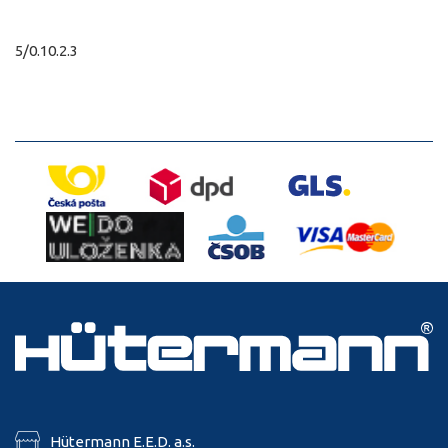
5/0.10.2.3
Hütermann E.E.D. a.s.