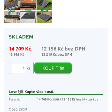
SKLADEM
14 709 Kč
12 156 Kč
bez DPH
15 995 Kč
13 219 Kč
bez DPH
KOUPIT
ks
Levněji? Kupte více kusů.
1ks a víc
14 709 Kč
/ 12 156 Kč
za kus
s DPH
bez DPH
Obj.č. 2950