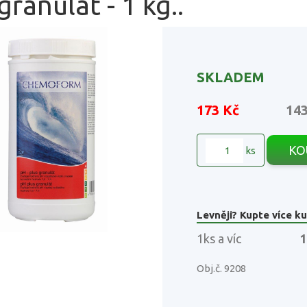
granulát - 1 kg..
SKLADEM
173 Kč
14
KO
ks
Levněji? Kupte více ku
1ks a víc
1
Obj.č. 9208