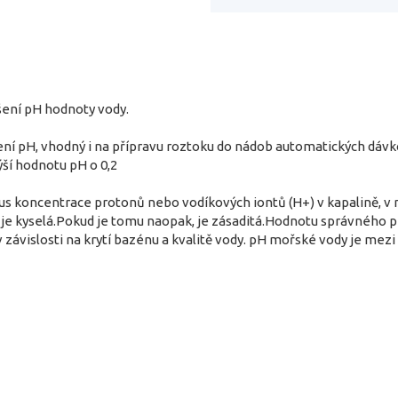
ýšení pH hodnoty vody.
šení pH, vhodný i na přípravu roztoku do nádob automatických dáv
ší hodnotu pH o 0,2
mus koncentrace protonů nebo vodíkových iontů (H+) v kapalině, v
 je kyselá.Pokud je tomu naopak, je zásaditá.Hodnotu správného p
v závislosti na krytí bazénu a kvalitě vody. pH mořské vody je mezi