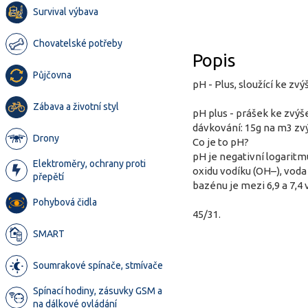
Survival výbava
Chovatelské potřeby
Popis
Půjčovna
pH - Plus, sloužící ke zv
Zábava a životní styl
pH plus - prášek ke zvý
dávkování: 15g na m3 zvý
Drony
Co je to pH?
pH je negativní logarit
Elektroměry, ochrany proti
oxidu vodíku (OH–), voda
přepětí
bazénu je mezi 6,9 a 7,4 
Pohybová čidla
45/31.
SMART
Soumrakové spínače, stmívače
Spínací hodiny, zásuvky GSM a
na dálkové ovládání