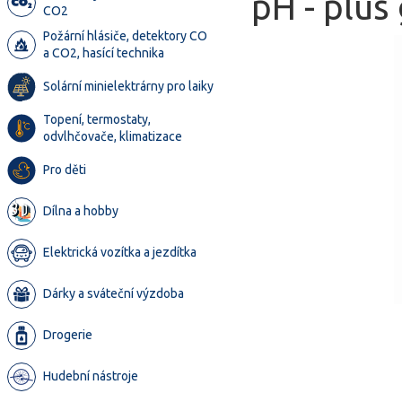
pH - plus 
CO2
Požární hlásiče, detektory CO
a CO2, hasící technika
Solární minielektrárny pro laiky
Topení, termostaty,
odvlhčovače, klimatizace
Pro děti
Dílna a hobby
Elektrická vozítka a jezdítka
Dárky a sváteční výzdoba
Drogerie
Hudební nástroje