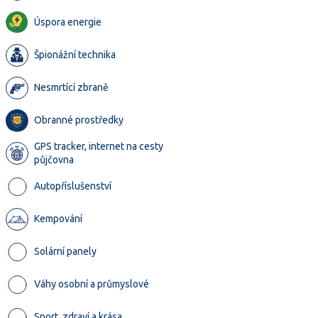
Úspora energie
Špionážní technika
Nesmrtící zbraně
Obranné prostředky
GPS tracker, internet na cesty
půjčovna
Autopříslušenství
Kempování
Solární panely
Váhy osobní a průmyslové
Sport, zdraví a krása