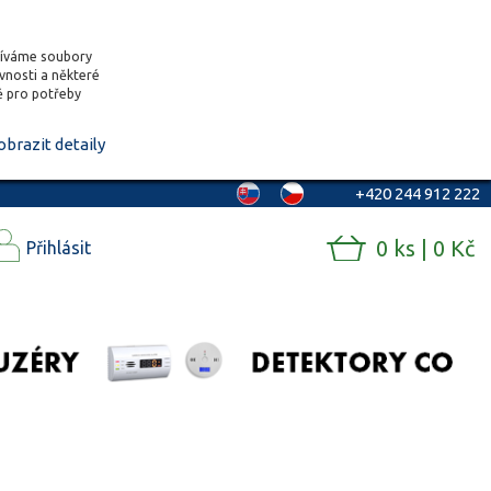
žíváme soubory
ěvnosti a některé
vě pro potřeby
obrazit detaily
+420 244 912 222
0 ks | 0 Kč
Přihlásit