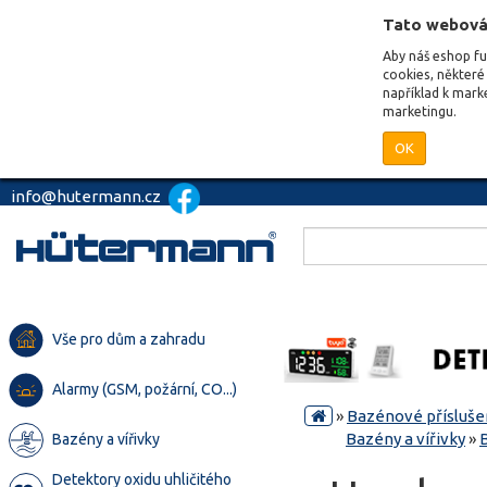
Tato webová
Aby náš eshop f
cookies, některé 
například k mark
marketingu.
OK
info@hutermann.cz
Vše pro dům a zahradu
Alarmy (GSM, požární, CO...)
»
Bazénové přísluše
Bazény a vířivky
»
Bazény a vířivky
Detektory oxidu uhličitého