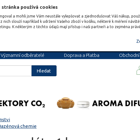
 stránka používá cookies
ungoval a mohli jsme Vám neustále vylepšovat a zjednodušovat Váš nákup, pou
z nich slouží například k udržení Vašeho zboží v košíku, některé k měření návšt
etingu. K některým z těchto údajů mají přístup i naši partneři a to zejména prá
Z
Významní odběratelé
Doprava a Platba
Obchodní
podmínky
Blog
Kariéra
Hledat
nstvi
Bazénová chemie