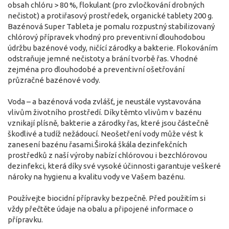
obsah chlóru > 80 %, flokulant (pro zvločkování drobných
nečistot) a protiřasový prostředek, organické tablety 200 g.
Bazénová Super Tableta je pomalu rozpustný stabilizovaný
chlórový přípravek vhodný pro preventivní dlouhodobou
údržbu bazénové vody, ničící zárodky a bakterie. Flokováním
odstraňuje jemné nečistoty a brání tvorbě řas. Vhodné
zejména pro dlouhodobé a preventivní ošetřování
průzračné bazénové vody.
Voda – a bazénová voda zvlášť, je neustále vystavována
vlivům životního prostředí. Díky těmto vlivům v bazénu
vznikají plísně, bakterie a zárodky řas, které jsou částečně
škodlivé a tudíž nežádoucí. Neošetření vody může vést k
zanesení bazénu řasami.Široká škála dezinfekčních
prostředků z naší výroby nabízí chlórovou i bezchlórovou
dezinfekci, která díky své vysoké účinnosti garantuje veškeré
nároky na hygienu a kvalitu vody ve Vašem bazénu.
Používejte biocidní přípravky bezpečně. Před použitím si
vždy přečtěte údaje na obalu a připojené informace o
přípravku.