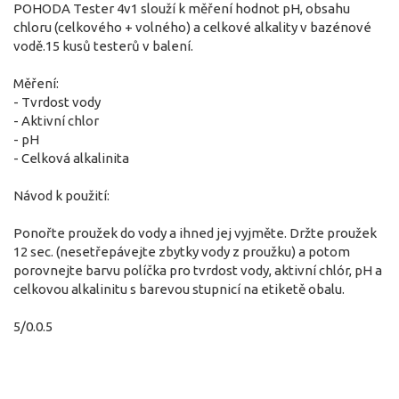
POHODA Tester 4v1 slouží k měření hodnot pH, obsahu
chloru (celkového + volného) a celkové alkality v bazénové
vodě.15 kusů testerů v balení.
Měření:
- Tvrdost vody
- Aktivní chlor
- pH
- Celková alkalinita
Návod k použití:
Ponořte proužek do vody a ihned jej vyjměte. Držte proužek
12 sec. (nesetřepávejte zbytky vody z proužku) a potom
porovnejte barvu políčka pro tvrdost vody, aktivní chlór, pH a
celkovou alkalinitu s barevou stupnicí na etiketě obalu.
5/0.0.5