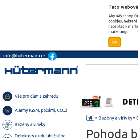
Tato webová
Aby náš eshop f
cookies, některé 
například k mark
marketingu.
OK
info@hutermann.cz
Vše pro dům a zahradu
Alarmy (GSM, požární, CO...)
»
Bazény a vířivky
»
Bazény a vířivky
Pohoda b
Detektory oxidu uhličitého