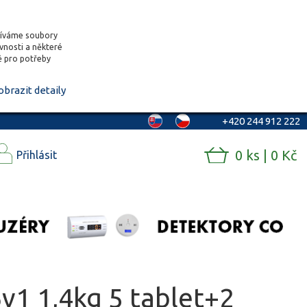
žíváme soubory
ěvnosti a některé
vě pro potřeby
obrazit detaily
+420 244 912 222
0 ks | 0 Kč
Přihlásit
v1 1,4kg 5 tablet+2