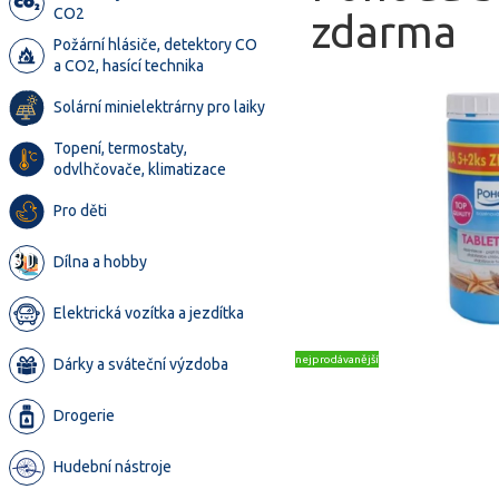
CO2
zdarma
Požární hlásiče, detektory CO
a CO2, hasící technika
Solární minielektrárny pro laiky
Topení, termostaty,
odvlhčovače, klimatizace
Pro děti
Dílna a hobby
Elektrická vozítka a jezdítka
nejprodávanější
Dárky a sváteční výzdoba
Drogerie
Hudební nástroje