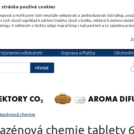
 stránka používá cookies
ungoval a mohli jsme Vám neustále vylepšovat a zjednodušovat Váš nákup, pou
z nich slouží například k udržení Vašeho zboží v košíku, některé k měření návšt
etingu. K některým z těchto údajů mají přístup i naši partneři a to zejména prá
Z
Významní odběratelé
Doprava a Platba
Obchodní
podmínky
Blog
Kariéra
Hledat
Bazénová chemie
azénová chemie tablety 6