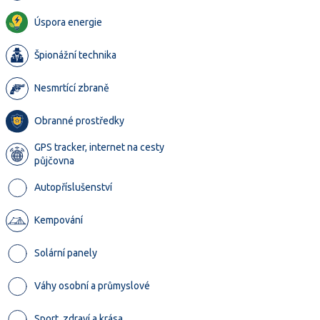
Úspora energie
Špionážní technika
Nesmrtící zbraně
Obranné prostředky
GPS tracker, internet na cesty
půjčovna
Autopříslušenství
Kempování
Solární panely
Váhy osobní a průmyslové
Sport, zdraví a krása