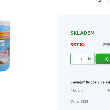
SKLADEM
357 Kč
29
KO
ks
Levněji? Kupte více ku
1ks a víc
3
Obj.č. 1828