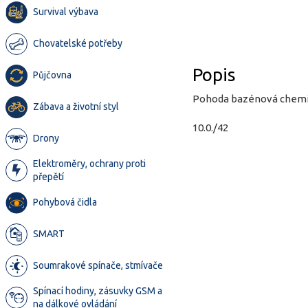
Survival výbava
Chovatelské potřeby
Popis
Půjčovna
Pohoda bazénová chemie
Zábava a životní styl
10.0./42
Drony
Elektroměry, ochrany proti
přepětí
Pohybová čidla
SMART
Soumrakové spínače, stmívače
Spínací hodiny, zásuvky GSM a
na dálkové ovládání