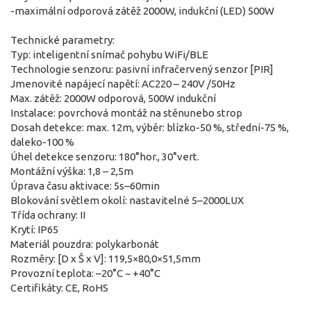
-maximální odporová zátěž 2000W, indukční (LED) 500W
Technické parametry:
Typ: inteligentní snímač pohybu WiFi/BLE
Technologie senzoru: pasivní infračervený senzor [PIR]
Jmenovité napájecí napětí: AC220 – 240V /50Hz
Max. zátěž: 2000W odporová, 500W indukční
Instalace: povrchová montáž na stěnunebo strop
Dosah detekce: max. 12m, výběr: blízko-50 %, střední-75 %,
daleko-100 %
Úhel detekce senzoru: 180°hor., 30°vert.
Montážní výška: 1,8 – 2,5m
Úprava času aktivace: 5s–60min
Blokování světlem okolí: nastavitelné 5–2000LUX
Třída ochrany: II
Krytí: IP65
Materiál pouzdra: polykarbonát
Rozměry: [D x Š x V]: 119,5×80,0×51,5mm
Provozní teplota: –20°C ~ +40°C
Certifikáty: CE, RoHS