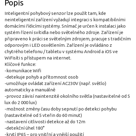
Popis
Inteligentní pohybový senzor lze použít tam, kde
neinteligentní zařízení vyžadují integraci s kompatibilními
domácími řídicími systémy. Snímač je určen k instalaci jako
systém řízení svítidla nebo světelného zdroje. Zařízení je
připraveno k práci se světelným zdrojem, pracuje s tradičním
odporovým i LED osvětlením. Zařízení je ovládáno z
chytrého telefonu / tabletu v systému Android a iOS ve
WiFisíti s přístupem na internet.
Klíčové funkce:
-komunikace Wifi
-detekuje pohyb a přítomnost osob
-umožňuje ovládat zařízení AC230V (např. světlo)
automaticky a manuálně
-provoz závisí naintenzitě okolního světla (nastavitelné od 5
lux do 2 000 lux)
-možnost změny času doby sepnutí po detekci pohybu
(nastavitelné od 5 vteřin do 60 minut)
-nastavení citlivosti detekce až do 12m
-detekční úhel 180°
-krytí IP65 – pro vnitřní a vnější použití