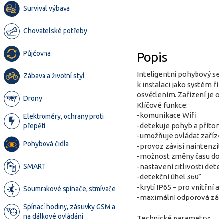
Survival výbava
Chovatelské potřeby
Půjčovna
Popis
Inteligentní pohybový se
Zábava a životní styl
k instalaci jako systém 
osvětlením. Zařízení je 
Drony
Klíčové funkce:
-komunikace Wifi
Elektroměry, ochrany proti
-detekuje pohyb a přít
přepětí
-umožňuje ovládat zaříz
Pohybová čidla
-provoz závisí naintenzit
-možnost změny času dob
SMART
-nastavení citlivosti de
-detekční úhel 360°
-krytí IP65 – pro vnitřní a
Soumrakové spínače, stmívače
-maximální odporová zá
Spínací hodiny, zásuvky GSM a
na dálkové ovládání
Technické parametry: