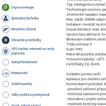
Typ: inteligentní sníma
Úspora energie
Technologie senzoru: pa
Jmenovité napájecí napě
Špionážní technika
Max. zátěž: 2000W odpor
Instalace: montáž na st
Nesmrtící zbraně
Dosah detekce: max. 6m, 
Úprava času aktivace: 5
Blokování světlem okolí
Obranné prostředky
Třída ochrany: II
GPS tracker, internet na cesty
Krytí: IP65
půjčovna
Materiál pouzdra: polyk
Provozní teplota: –20°C 
Autopříslušenství
Certifikáty: CE, RoHS
Kempování
Ovládání pomocí wifi:
Aplikace pro mobilní zař
Solární panely
Komunikační protokol: 
-povolení zařízení přip
-možnost nastavení prov
Váhy osobní a průmyslové
-Interakce s jinými zař
-možnost kontroly stavu
Sport, zdraví a krása