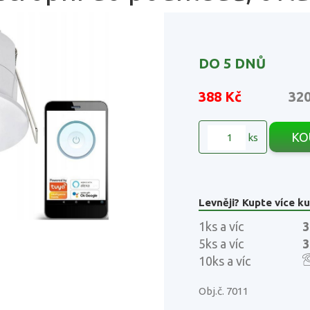
DO 5 DNŮ
388 Kč
320
KO
ks
Levněji? Kupte více ku
1ks a víc
3
5ks a víc
3
10ks a víc
Obj.č. 7011