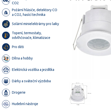
CO2
Požární hlásiče, detektory CO
a CO2, hasící technika
Solární minielektrárny pro laiky
Topení, termostaty,
odvlhčovače, klimatizace
Pro děti
Dílna a hobby
Elektrická vozítka a jezdítka
Dárky a sváteční výzdoba
Drogerie
Hudební nástroje