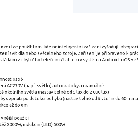
nzor lze použít tam, kde neinteligentní zařízení vyžadují integra
řízení svítidla nebo světelného zdroje. Zařízení je připraveno k p
ovládáno z chytrého telefonu / tabletu v systému Android a iOS ve 
omnost osob
ení AC230V (např. světlo) automaticky a manuálně
ě okolního světla (nastavitelné od 5 lux do 2 000 lux)
y sepnutí po detekci pohybu (nastavitelné od 5 vteřin do 60 minu
tekce až do 6m
 vnější použití
těž 2000W, indukční (LED) 500W