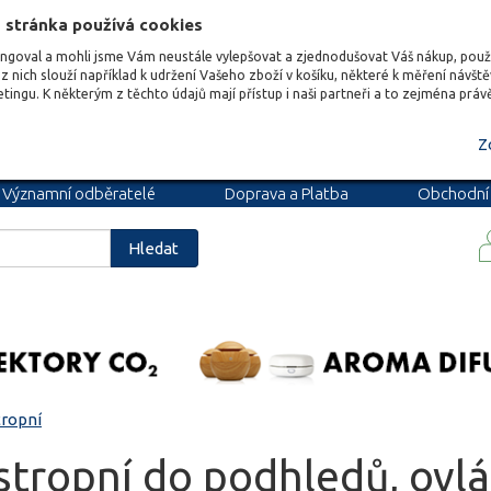
 stránka používá cookies
ungoval a mohli jsme Vám neustále vylepšovat a zjednodušovat Váš nákup, pou
z nich slouží například k udržení Vašeho zboží v košíku, některé k měření návšt
etingu. K některým z těchto údajů mají přístup i naši partneři a to zejména prá
Z
Významní odběratelé
Doprava a Platba
Obchodní
podmínky
Blog
Kariéra
Hledat
tropní
 stropní do podhledů, ovlá