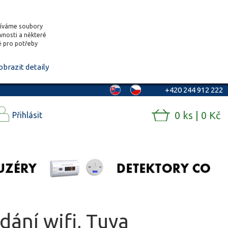
žíváme soubory
ěvnosti a některé
vě pro potřeby
obrazit detaily
+420 244 912 222
0 ks | 0 Kč
Přihlásit
dání wifi, Tuya