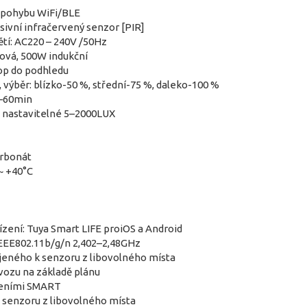
č pohybu WiFi/BLE
sivní infračervený senzor [PIR]
tí: AC220 – 240V /50Hz
ová, 500W indukční
rop do podhledu
výběr: blízko-50 %, střední-75 %, daleko-100 %
s–60min
: nastavitelné 5–2000LUX
arbonát
~ +40°C
ízení: Tuya Smart LIFE proiOS a Android
IEEE802.11b/g/n 2,402–2,48GHz
ojeného k senzoru z libovolného místa
ozu na základě plánu
ízeními SMART
 senzoru z libovolného místa