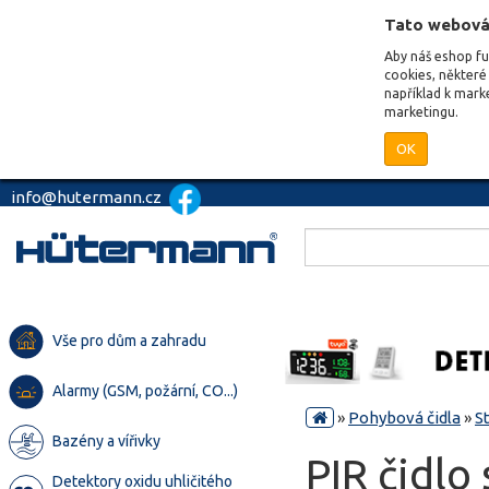
Tato webová
Aby náš eshop f
cookies, některé 
například k mark
marketingu.
OK
info@hutermann.cz
Vše pro dům a zahradu
Alarmy (GSM, požární, CO...)
»
Pohybová čidla
»
S
Bazény a vířivky
PIR čidlo
Detektory oxidu uhličitého