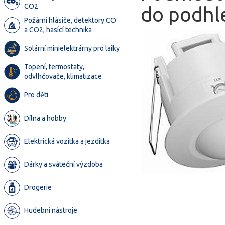
CO2
do podh
Požární hlásiče, detektory CO
a CO2, hasící technika
Solární minielektrárny pro laiky
Topení, termostaty,
odvlhčovače, klimatizace
Pro děti
Dílna a hobby
Elektrická vozítka a jezdítka
Dárky a sváteční výzdoba
Drogerie
Hudební nástroje