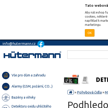
Tato webová
Aby náš eshop f
cookies, některé 
například k mark
marketingu.
OK
info@hutermann.cz
Vše pro dům a zahradu
Alarmy (GSM, požární, CO...)
»
Pohybová čidla
»
M
Bazény a vířivky
Podhledo
Detektory oxidu uhličitého