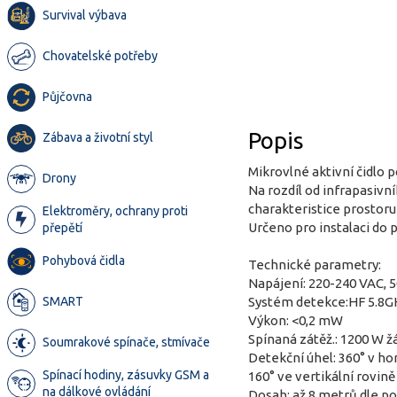
Survival výbava
Chovatelské potřeby
Půjčovna
Popis
Zábava a životní styl
Mikrovlné aktivní čidlo p
Drony
Na rozdíl od infrapasivn
charakteristice prostoru
Elektroměry, ochrany proti
Určeno pro instalaci do 
přepětí
Pohybová čidla
Technické parametry:
Napájení: 220-240 VAC, 
SMART
Systém detekce:HF 5.8G
Výkon: <0,2 mW
Spínaná zátěž.: 1200 W 
Soumrakové spínače, stmívače
Detekční úhel: 360° v ho
Spínací hodiny, zásuvky GSM a
160° ve vertikální rovině
na dálkové ovládání
Dosah: až 8 metrů dle po