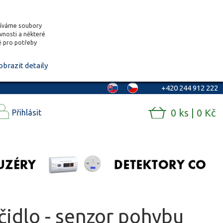
žíváme soubory
ěvnosti a některé
vě pro potřeby
obrazit detaily
+420 244 912 222
0 ks | 0 Kč
Přihlásit
idlo - senzor pohybu