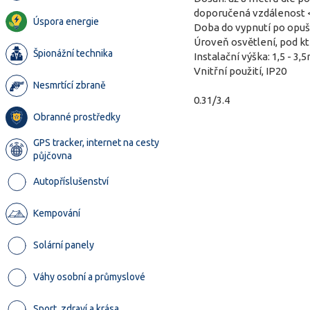
doporučená vzdálenost
Úspora energie
Doba do vypnutí po opušt
Úroveň osvětlení, pod kt
Špionážní technika
Instalační výška: 1,5 - 3,
Vnitřní použití, IP20
Nesmrtící zbraně
0.31/3.4
Obranné prostředky
GPS tracker, internet na cesty
půjčovna
Autopříslušenství
Kempování
Solární panely
Váhy osobní a průmyslové
Sport, zdraví a krása