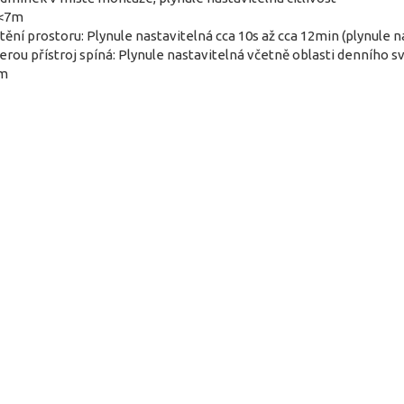
 <7m
ění prostoru: Plynule nastavitelná cca 10s až cca 12min (plynule n
erou přístroj spíná: Plynule nastavitelná včetně oblasti denního sv
5m