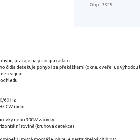
Obj.č. 3325
ohybu, pracuje na principu radaru.
ího čidla detekuje pohyb i za překážkami (okna, dveře..), s výhodou
 nereaguje.
podhledu.
50/60 Hz
Hz CW radar
žárovky nebo 300W zářivky
rizontální rovině (kruhová detekce)
dmínek v místě montáže, plynule nastavitelná citlivost