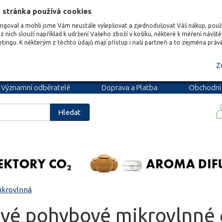
 stránka používá cookies
ungoval a mohli jsme Vám neustále vylepšovat a zjednodušovat Váš nákup, pou
z nich slouží například k udržení Vašeho zboží v košíku, některé k měření návšt
etingu. K některým z těchto údajů mají přístup i naši partneři a to zejména prá
Z
Významní odběratelé
Doprava a Platba
Obchodní
podmínky
Blog
Kariéra
Hledat
ikrovlnná
vé pohybové mikrovlnné č