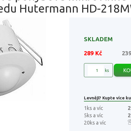
ledu Hutermann HD-218
SKLADEM
289 Kč
23
KO
ks
Levněji? Kupte více ku
1ks a víc
2
5ks a víc
2
20ks a víc