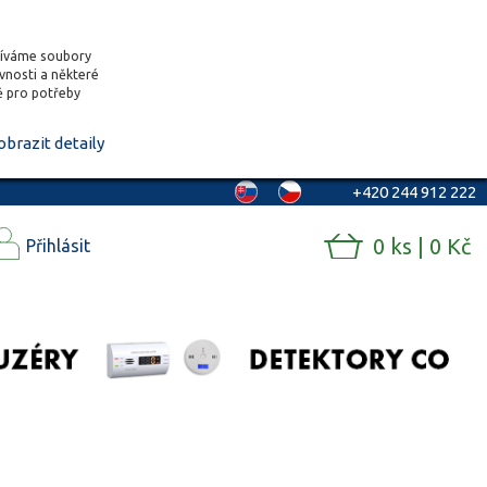
žíváme soubory
ěvnosti a některé
vě pro potřeby
obrazit detaily
+420 244 912 222
0 ks | 0 Kč
Přihlásit