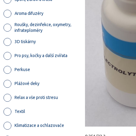
Aroma difuzéry
Roušky, dezinfekce, oxymetry,
infrateploměry
3D tiskárny
Pro psy, kočky a další zvířata
Perkuse
Plážové deky
Relax a vše proti stresu
Textil
Klimatizace a ochlazovače