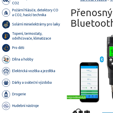
CO2
Přenosný 
Požární hlásiče, detektory CO
a CO2, hasící technika
Bluetooth
Solární minielektrárny pro laiky
Topení, termostaty,
odvlhčovače, klimatizace
Pro děti
Dílna a hobby
Elektrická vozítka a jezdítka
Dárky a sváteční výzdoba
Drogerie
nejprodávanější
Hudební nástroje