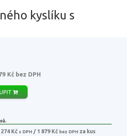
ného kyslíku s
79 Kč
bez DPH
UPIT
sů.
 274 Kč
/ 1 879 Kč
za kus
s DPH
bez DPH