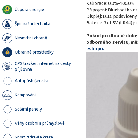
Kalibrace: 0,0%-100.0%
Úspora energie
Připojení: Bluetooth ver.
Displej: LCD, podsvícený
Baterie: 3x1,5V (LR44) js
Špionážní technika
Pokud po dlouhé době p
Nesmrtící zbraně
odborného servisu, můž
eshopu.
Obranné prostředky
GPS tracker, internet na cesty
půjčovna
Autopříslušenství
Kempování
Solární panely
Váhy osobní a průmyslové
Sport, zdraví a krása