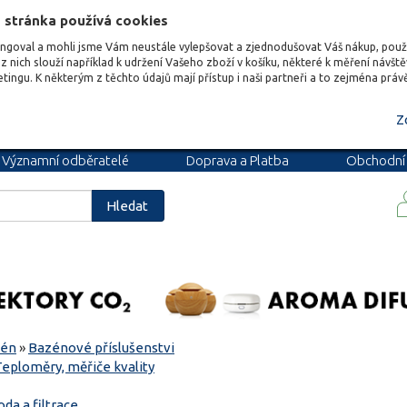
 stránka používá cookies
ungoval a mohli jsme Vám neustále vylepšovat a zjednodušovat Váš nákup, pou
z nich slouží například k udržení Vašeho zboží v košíku, některé k měření návšt
etingu. K některým z těchto údajů mají přístup i naši partneři a to zejména prá
Z
Významní odběratelé
Doprava a Platba
Obchodní
podmínky
Blog
Kariéra
Hledat
zén
»
Bazénové příslušenstvi
Teploměry, měřiče kvality
oda a filtrace