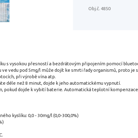
Obj.č. 4850
íku s vysokou přesností a bezdrátovým připojením pomocí blueto
u ve vedu pod 5mg/l může dojít ke smrti řady organismů, proto je 
tocích, při výrobě vína atp.
te déle než 8 minut, dojde k jeho automatickému vypnutí.
, pokud dojde k vybití baterie. Automatická teplotní kompenzace 
ho kyslíku: 0,0 - 30mg/l (0,0-300,0%)
%)
C.