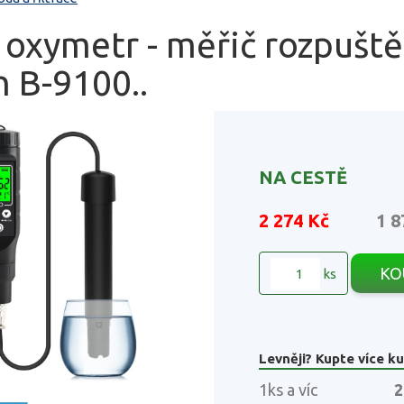
oxymetr - měřič rozpuště
 B-9100..
NA CESTĚ
2 274 Kč
1 8
KO
ks
Levněji? Kupte více ku
1ks a víc
2