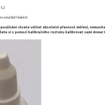
 5,2
ou součástí balení
oužívání chcete udržet absolutní přesnost měření, nemusíte ná
ete si s pomocí kalibračního roztoku kalibrovat sami doma!
K