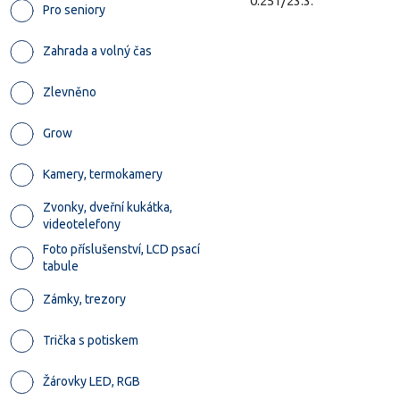
0.251/23.3.
Pro seniory
Zahrada a volný čas
Zlevněno
Grow
Kamery, termokamery
Zvonky, dveřní kukátka,
videotelefony
Foto příslušenství, LCD psací
tabule
Zámky, trezory
Trička s potiskem
Žárovky LED, RGB