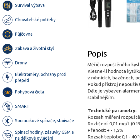
Survival výbava
Chovatelské potřeby
Půjčovna
Zábava a životní styl
Popis
Drony
Měřič rozpuštěného kysl
Klesne-li hodnota kyslík
Elektroměry, ochrany proti
v rybnících, bazénech, po
přepětí
Pokud přístroj nepoužívá
Dále je vybaven alarmem
Pohybová čidla
stabilnějším.
SMART
Technické parametry:
Rozsah měření rozpuštěné
Soumrakové spínače, stmívače
Rozlišení: 0,01 mg/L (0,1
Přenost: + - 1,5%
Spínací hodiny, zásuvky GSM a
Rozsah teploty: 0,1 - 40 °
na dálkové ovládání