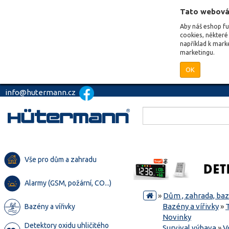
Tato webová
Aby náš eshop f
cookies, některé 
například k mark
marketingu.
OK
info@hutermann.cz
Vše pro dům a zahradu
Alarmy (GSM, požární, CO...)
»
Dům , zahrada, ba
Bazény a vířivky
»
Bazény a vířivky
Novinky
Detektory oxidu uhličitého
Survival výbava
»
V