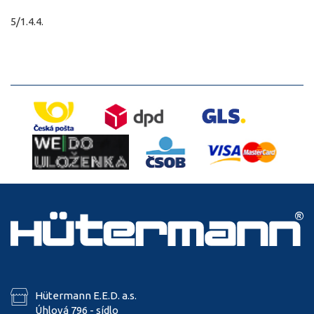
5/1.4.4.
Hütermann E.E.D. a.s.
Úhlová 796 - sídlo