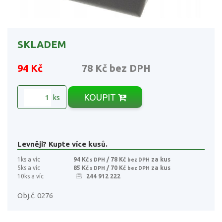
SKLADEM
94 Kč
78 Kč
bez DPH
KOUPIT
ks
Levněji? Kupte více kusů.
1ks a víc
94 Kč
/ 78 Kč
za kus
s DPH
bez DPH
5ks a víc
85 Kč
/ 70 Kč
za kus
s DPH
bez DPH
10ks a víc
244 912 222
Obj.č. 0276