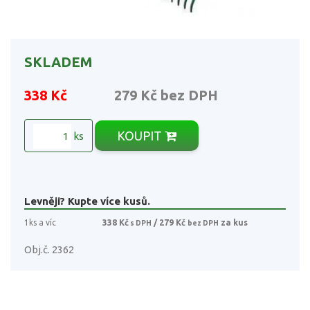
SKLADEM
338 Kč
279 Kč
bez DPH
KOUPIT
ks
Levněji? Kupte více kusů.
1ks a víc
338 Kč
/ 279 Kč
za kus
s DPH
bez DPH
Obj.č. 2362