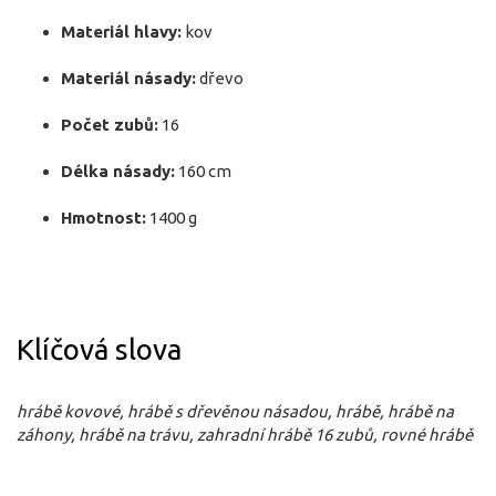
Materiál hlavy:
kov
Materiál násady:
dřevo
Počet zubů:
16
Délka násady:
160 cm
Hmotnost:
1400 g
Klíčová slova
hrábě kovové, hrábě s dřevěnou násadou, hrábě, hrábě na
záhony, hrábě na trávu, zahradní hrábě 16 zubů, rovné hrábě