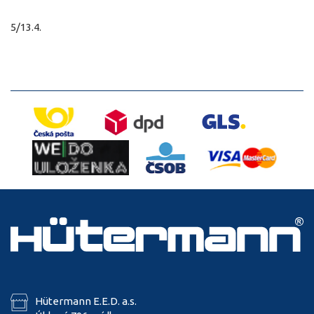
5/13.4.
Hütermann E.E.D. a.s.