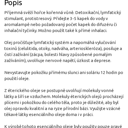
Popis
Příjemná svěží hořce kořenná vůně. Detoxikační, lymfatický
stimulant, protistresový. Přidejte 3-5 kapek do vody v
aromalampě nebo požadovaný počet kapek do difuzéru či
inhalační tyčinky. Možno použít také k přímé inhalaci.
Olej pročišťuje lymfatický systém a napomáhá vylučování
toxinů (celulitida, otoky, nadváha, arterioskleróza), posiluje a
čistí zažívání (zácpa, bolesti hlavy způsobené pomalým
zažíváním), uvolňuje nervové napětí, úzkost a deprese.
Nevystavujte pokožku přímému slunci ani soláriu 12 hodin po
použití oleje.
Z éterického oleje se postupně uvolňují molekuly vonné
látky a šíří se vzduchem. Molekuly éterických olejů procházejí
plícemi i pokožkou do celého těla, proto je důležité, aby byl
olej opravdu kvalitní a na ryze přírodní bázi. Využijte vzácné
těkavé látky esenciálního oleje doma i v práci.
K výrobě tohoto esenciálního oleje byly použity pouze pravé