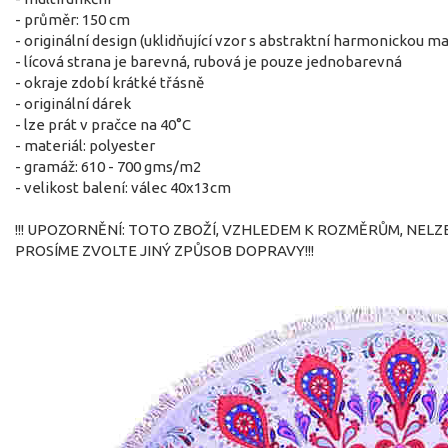
- průměr: 150 cm
- originální design (uklidňující vzor s abstraktní harmonickou m
- lícová strana je barevná, rubová je pouze jednobarevná
- okraje zdobí krátké třásně
- originální dárek
- lze prát v pračce na 40°C
- materiál: polyester
- gramáž: 610 - 700 gms/m2
- velikost balení: válec 40x13cm
!!! UPOZORNĚNÍ: TOTO ZBOŽÍ, VZHLEDEM K ROZMĚRŮM, NELZ
PROSÍME ZVOLTE JINÝ ZPŮSOB DOPRAVY!!!