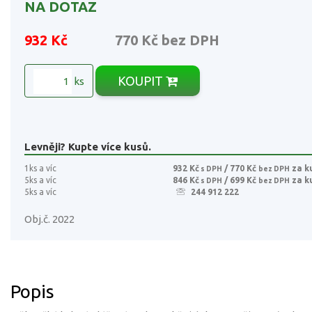
NA DOTAZ
932 Kč
770 Kč
bez DPH
KOUPIT
ks
Levněji? Kupte více kusů.
1ks a víc
932 Kč
/ 770 Kč
za k
s DPH
bez DPH
5ks a víc
846 Kč
/ 699 Kč
za k
s DPH
bez DPH
5ks a víc
244 912 222
Obj.č. 2022
Popis