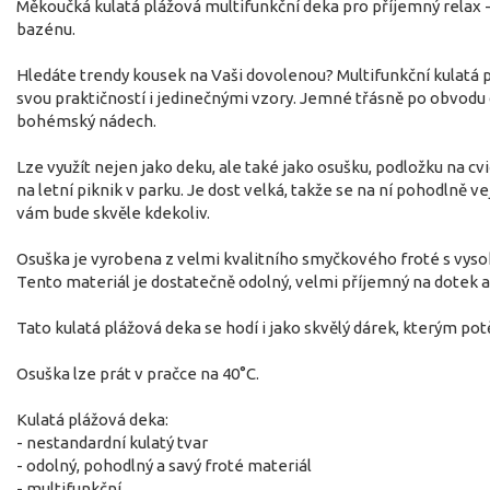
Měkoučká kulatá plážová multifunkční deka pro příjemný relax -
bazénu.
Hledáte trendy kousek na Vaši dovolenou? Multifunkční kulatá p
svou praktičností i jedinečnými vzory. Jemné třásně po obvod
bohémský nádech.
Lze využít nejen jako deku, ale také jako osušku, podložku na cv
na letní piknik v parku. Je dost velká, takže se na ní pohodlně ve
vám bude skvěle kdekoliv.
Osuška je vyrobena z velmi kvalitního smyčkového froté s vyso
Tento materiál je dostatečně odolný, velmi příjemný na dotek a
Tato kulatá plážová deka se hodí i jako skvělý dárek, kterým p
Osuška lze prát v pračce na 40°C.
Kulatá plážová deka:
- nestandardní kulatý tvar
- odolný, pohodlný a savý froté materiál
- multifunkční