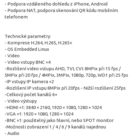
- Podpora vzdáleného dohledu z iPhone, Android
- Podpora NAT, podpora skenování QR kódu mobilním
telefonem
Technické parametry:
- Komprese H.264, H.265, H.265+
- OS Embedded Linux
- Video
- Video vstupy BNC ×4
-Rozlišení video vstupu AHD, TVI, CVI: 8MPix při 15 fps /
5MPix při 20 fps / 4MPix, 3MPix, 1080p, 720p, WD1 při 25 fps
-IP vstupy IP kamera ×2
-Rozlišení IP vstupu 8MPix při 20fps - Nižší rozlišení 25fps
-Celkový počet kanálů 6×
- Video výstupy
-HDMI ×1: 3840 × 2160, 1920 × 1080, 1280 × 1024
-VGA ×1: 1920 × 1080, 1280 × 1024
-BNC ×1: použitelný jako hlavní, nebo SPOT monitor
-Možnosti zobrazení 1 / 4 / 6 / 9 kanálů najednou
- Audio