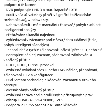
podpora 6 IP kamer
- DVR podporuje 1 HDD o max. kapacitě 10TB
- Intuitivní a uživatelsky přívětivé grafické uživatelské
rozhraní (GUI), windows styl
- Nahrávání Multi-mód: manuální / časovač / pohyb / událost
inteligentní analýzy
- Přehrávání: 4 kanálů najednou
- Vyhledávání v záznamu: podle času / data, události (čidlo,
pohyb, Inteligentní analýza)
- Jednoduché a rychlé zálohování událostí přes USB, nebo síť
- Pentaplex: náhled, záznam, přehrávání, zálohování a
vzdálený přístup
- DHCP, DDNS, PPPoE protokol
- Vzdálené ovládání přes IE nebo CMS: náhled, přehrávání,
zálohování, PTZ a konfigurace
- Dual Stream technologie kódování záznamu a síťového
přístupu
- Vícenásobný vzdálený přístup
- Vzdálená správa podle přidělených přístupových práv
- Výstup HDMI - 4K, VGA 1080P, CVBS
- Podpora PTZ 255 prepozic a 8 auto křižování