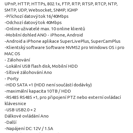
UPnP, HTTP, HTTPs, 802.1x, FTP, RTP, RTSP, RTCP, NTP,
SMTP, UDP, Websocket, SNMP, IGMP
-Příchozí datový tok 16/40Mbps
-Odchozí datový tok 40Mbps
-Online uživatelé max. 10 online klientů
-Mobilní dohled ANO - iPhone, Android
-Android a iPhone aplikace SuperLivePlus, SuperCamPlus
-Klientský software Software NVMS2 pro Windows OS i pro
MAC OS
- Zálohování
-Lokální USB flash disk, Mobilní HDD
-Síťové zálohování Ano
- Porty
-HDD SATA ×1 (HDD není součástí dodávky)
-maximální kapacita 10TB / HDD
-RS485 RS485 ×1, pro připojení PTZ nebo externí ovládací
klávesnice
-USB USB2.0 × 2
Dálkové ovládání Ano
-Další
-Napájení DC: 12V / 1.5A