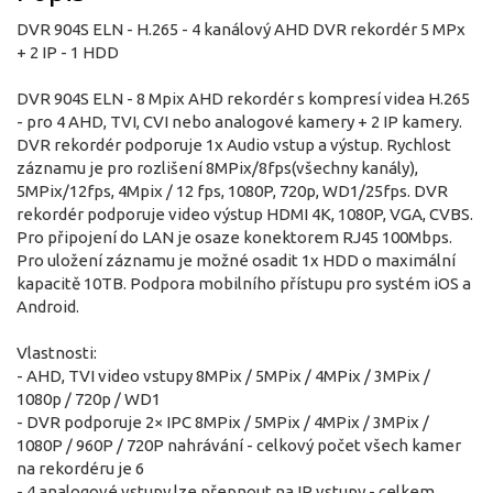
DVR 904S ELN - H.265 - 4 kanálový AHD DVR rekordér 5 MPx
+ 2 IP - 1 HDD
DVR 904S ELN - 8 Mpix AHD rekordér s kompresí videa H.265
- pro 4 AHD, TVI, CVI nebo analogové kamery + 2 IP kamery.
DVR rekordér podporuje 1x Audio vstup a výstup. Rychlost
záznamu je pro rozlišení 8MPix/8fps(všechny kanály),
5MPix/12fps, 4Mpix / 12 fps, 1080P, 720p, WD1/25fps. DVR
rekordér podporuje video výstup HDMI 4K, 1080P, VGA, CVBS.
Pro připojení do LAN je osaze konektorem RJ45 100Mbps.
Pro uložení záznamu je možné osadit 1x HDD o maximální
kapacitě 10TB. Podpora mobilního přístupu pro systém iOS a
Android.
Vlastnosti:
- AHD, TVI video vstupy 8MPix / 5MPix / 4MPix / 3MPix /
1080p / 720p / WD1
- DVR podporuje 2× IPC 8MPix / 5MPix / 4MPix / 3MPix /
1080P / 960P / 720P nahrávání - celkový počet všech kamer
na rekordéru je 6
- 4 analogové vstupy lze přepnout na IP vstupy - celkem