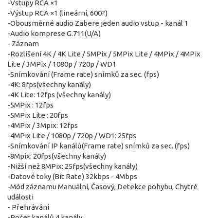
-Vstupy RCA ×1
-Výstup RCA ×1 (lineární, 600?)
-Obousměrné audio Zabere jeden audio vstup - kanál 1
-Audio komprese G.711(U/A)
- Záznam
-Rozlišení 4K / 4K Lite / 5MPix / 5MPix Lite / 4MPix / 4MPix
Lite / 3MPix / 1080p / 720p / WD1
-Snímkování (Frame rate) snímků za sec. (fps)
-4K: 8fps(všechny kanály)
-4K Lite: 12fps (všechny kanály)
-5MPix : 12fps
-5MPix Lite : 20fps
-4MPix / 3Mpix: 12fps
-4MPix Lite / 1080p / 720p / WD1: 25fps
-Snímkování IP kanálů(Frame rate) snímků za sec. (fps)
-8Mpix: 20fps(všechny kanály)
-Nižší než 8MPix: 25fps(všechny kanály)
-Datové toky (Bit Rate) 32kbps - 4Mbps
-Mód záznamu Manuální, Časový, Detekce pohybu, Chytré
události
- Přehrávání
-Počet kanálů 4 kanály