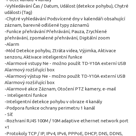
-Vyhledávání Čas / Datum, Událost (detekce pohybu), Chytré
události (Tag)
-Chytré vyhledávání Podsvícené dny v kalendáři obsahující
záznam, barevně odlišené typy záznamů
-Funkce přehrávání Přehrávání, Pauza, Zrychlené
přehrávání, zpomalené přehrávání, Digitální zoom
-Alarm
-Mód Detekce pohybu, Ztráta videa, Výjimka, Aktivace
senzoru, Aktivace inteligentní funkce
-Alarmové vstupy Ne - možno použít TD-Y10A externí USB
Alarmový rozšiřující box
-Alarmový výstup Ne - možno použít TD-Y10A externí USB
Alarmový rozšiřující box
-Alarmové akce Záznam, Otočení PTZ kamery, e-mail
- Inteligentní funkce
-Inteligentní detekce pohybu v obraze 4 kanály
-Podpora funkce ochrany perimetru 1 kanál
- Síť
-Rozhraní RJ45 100M / 10M adaptive ethernet network port
×1
-Protokoly TCP / IP, IPv4, IPv6, PPPoE, DHCP, DNS, DDNS,