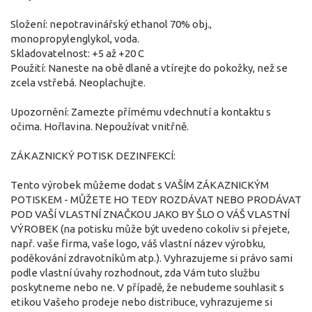
Složení: nepotravinářský ethanol 70% obj.,
monopropylenglykol, voda.
Skladovatelnost: +5 až +20 C
Použití: Naneste na obě dlaně a vtírejte do pokožky, než se
zcela vstřebá. Neoplachujte.
Upozornění: Zamezte přímému vdechnutí a kontaktu s
očima. Hořlavina. Nepoužívat vnitřně.
ZÁKAZNICKÝ POTISK DEZINFEKCÍ:
Tento výrobek můžeme dodat s VAŠÍM ZÁKAZNICKÝM
POTISKEM - MŮŽETE HO TEDY ROZDÁVAT NEBO PRODÁVAT
POD VAŠÍ VLASTNÍ ZNAČKOU JAKO BY ŠLO O VÁŠ VLASTNÍ
VÝROBEK (na potisku může být uvedeno cokoliv si přejete,
např. vaše firma, vaše logo, váš vlastní název výrobku,
poděkování zdravotníkům atp.). Vyhrazujeme si právo sami
podle vlastní úvahy rozhodnout, zda Vám tuto službu
poskytneme nebo ne. V případě, že nebudeme souhlasit s
etikou Vašeho prodeje nebo distribuce, vyhrazujeme si