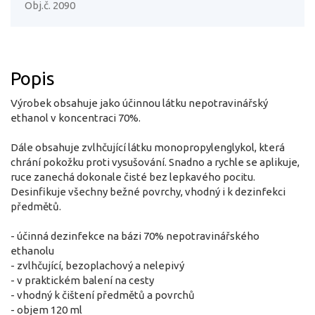
Obj.č. 2090
Popis
Výrobek obsahuje jako účinnou látku nepotravinářský
ethanol v koncentraci 70%.
Dále obsahuje zvlhčující látku monopropylenglykol, která
chrání pokožku proti vysušování. Snadno a rychle se aplikuje,
ruce zanechá dokonale čisté bez lepkavého pocitu.
Desinfikuje všechny bežné povrchy, vhodný i k dezinfekci
předmětů.
- účinná dezinfekce na bázi 70% nepotravinářského
ethanolu
- zvlhčující, bezoplachový a nelepivý
- v praktickém balení na cesty
- vhodný k čištení předmětů a povrchů
- objem 120 ml