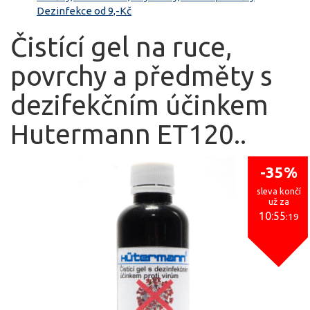
Dezinfekce od 9,-Kč
Čistící gel na ruce,
povrchy a předměty s
dezifekčním účinkem
Hutermann ET120..
-35%
sleva končí
už za
10:55
:19