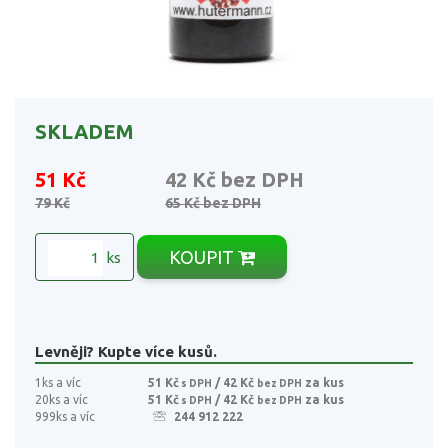
SKLADEM
51 Kč
42 Kč
bez DPH
79 Kč
65 Kč
bez DPH
KOUPIT
ks
Levněji? Kupte více kusů.
1ks a víc
51 Kč
/ 42 Kč
za kus
s DPH
bez DPH
20ks a víc
51 Kč
/ 42 Kč
za kus
s DPH
bez DPH
999ks a víc
244 912 222